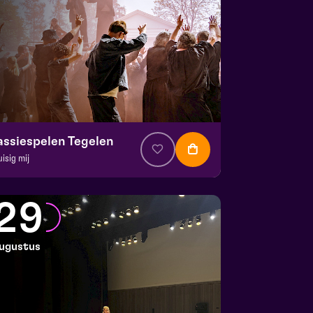
assiespelen Tegelen
uisig mij
. € 37
|
Muziektheater
 Doolhof | Tegelen
29
 23 augustus 2026 | 13:00
ugustus