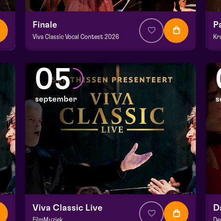
Finale
P
Viva Classic Vocal Contest 2026
Kr
v.a. € 12,50
|
Klassiek
v.a
Domani | Venlo
De
05
zo 30 augustus 2026 | 15:30
zo
september
s
Viva Classic Live
FilmMuziek
De