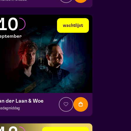
a. € 35,95
|
Events
la zaal
10
 7 september 2026 | 19:30
wachtlijst
eptember
an der Laan & Woe
nsdagmiddag
. € 29
|
Cabaret
la zaal