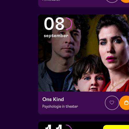
v.a. € 64,75
|
Klassiek
Julianapark
08
vr 4 september 2026 | 16:30
september
Ons Kind
Psychologie in theater
v.a. € 39,95
|
Events
Hela zaal