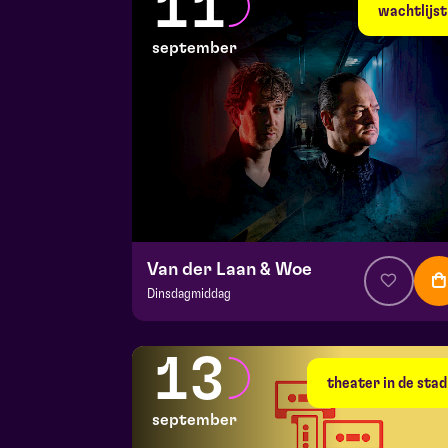
11
di 8 september 2026 | 19:30
wachtlijst
september
Van der Laan & Woe
Dinsdagmiddag
v.a. € 29
|
Cabaret
Hela zaal
13
vr 11 september 2026 | 20:15
theater in de stad
september