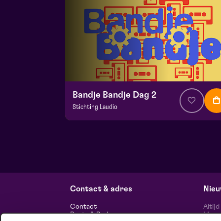
Bandje Bandje Dag 2
Stichting Laudio
v.a. € 10
|
Events
Maaspoort
zo 13 september 2026 | 11:00
Contact & adres
Nieu
Contact
Altij
Route & Parkeren
Maasp