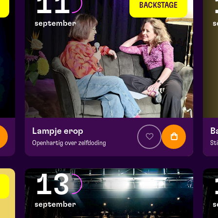
11
wo 9 september 2026 | 20:15
do
BACKSTAGE
september
s
Lampje erop
B
Openhartig over zelfdoding
St
v.a. € 5
|
Theatercollege
v.a
BACKSTAGE | Piet Kingma zaal
Ma
13
vr 11 september 2026 | 20:15
za
september
s