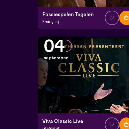
Passiespelen Tegelen
Kruisig mij
v.a. € 37
|
Muziektheater
De Doolhof | Tegelen
04
zo 30 augustus 2026 | 13:00
september
Viva Classic Live
FilmMuziek