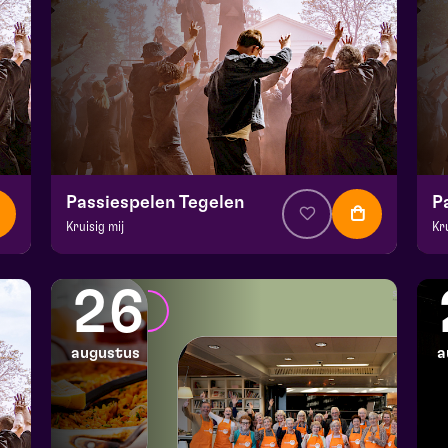
Passiespelen Tegelen
P
Kruisig mij
Kr
v.a. € 37
|
Muziektheater
v.a
De Doolhof | Tegelen
De
26
zo 16 augustus 2026 | 16:30
zo
augustus
a