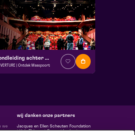
Rondleiding achter de schermen
VERTURE | Ontdek Maaspoort
. € 0
|
Events
aspoort
 13 september 2026 | 13:30
wij danken onze partners
n we
Jacques en Ellen Scheuten Foundation
|
Hela Thissen
|
Canon
|
Leolux
|