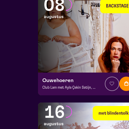
08
BACKSTAGE
augustus
Ouwehoeren
Club Lam met Ayla Çekin Satijn, Milan Sekeris, Dic van Duin, Jean-Baptiste Rey e.a.
v.a. € 5
|
Events
BACKSTAGE | Piet Kingma zaal
16
za 8 augustus 2026 | 20:15
met blindentolk
augustus