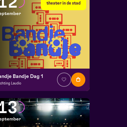
12
 10 september 2026 | 20:15
theater in de stad
eptember
andje Bandje Dag 1
ichting Laudio
. € 10
|
Events
aspoort
13
 12 september 2026 | 11:00
eptember