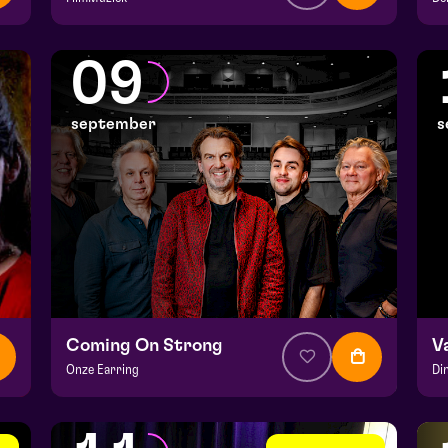
v.a. € 64,75
|
Klassiek
v.
Julianapark
He
09
za 5 september 2026 | 16:30
ma
september
s
Coming On Strong
V
Onze Earring
Di
v.a. € 37,50
|
Muziek
v.a
Hela zaal
He