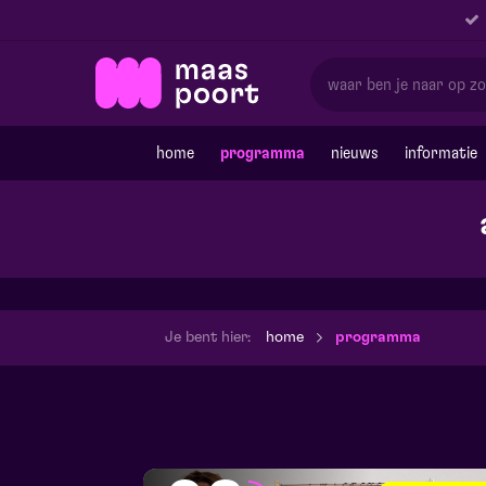
home
programma
nieuws
informatie
Je bent hier:
home
programma