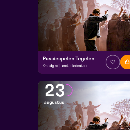
Passiespelen Tegelen
Kruisig mij | met blindentolk
v.a. € 37
|
Muziektheater
De Doolhof | Tegelen
23
zo 16 augustus 2026 | 13:00
augustus