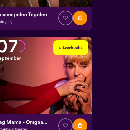
assiespelen Tegelen
uisig mij
. € 37
|
Muziektheater
 Doolhof | Tegelen
07
 30 augustus 2026 | 16:30
uitverkocht
eptember
Dag Mama - Omgaan met dementie
mentie in theater