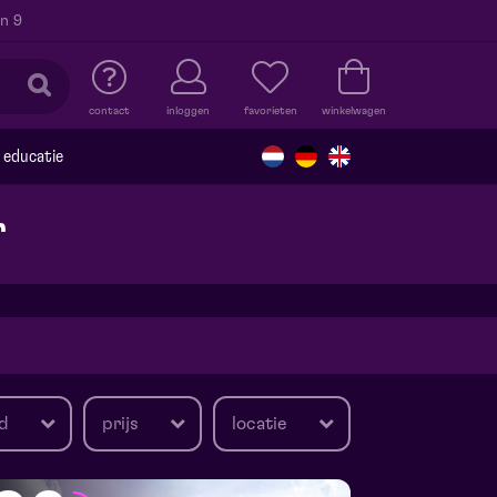
n 9
contact
inloggen
favorieten
winkelwagen
educatie
r
d
prijs
locatie