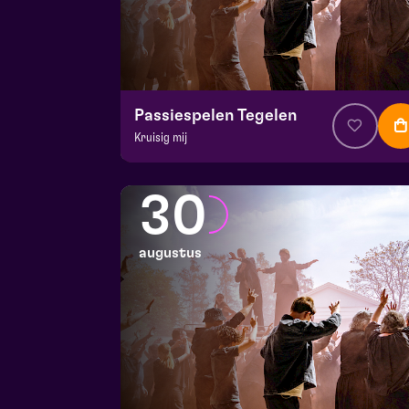
Passiespelen Tegelen
Kruisig mij
v.a. € 37
|
Muziektheater
De Doolhof | Tegelen
30
zo 23 augustus 2026 | 16:30
augustus