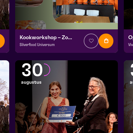
Kookworkshop – Zomer op je bord – Peel en Maas
Silverfood Universum
Vi
v.a. € 30
|
Events
v.a
Kookstudio de Garde | Molenstraat 14b Helden
Fr
30
wo 26 augustus 2026 | 14:00
za
augustus
a