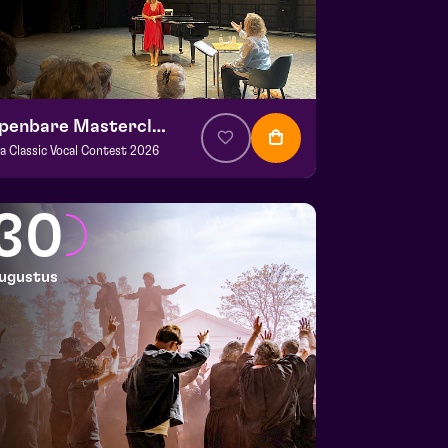
Openbare Masterclass
va Classic Vocal Contest 2026
. € 0
|
Klassiek
ans Boermans zaal
30
 29 augustus 2026 | 14:00
ugustus