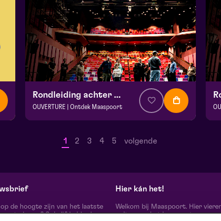
Rondleiding achter de schermen
OUVERTURE | Ontdek Maaspoort
OU
v.a. € 0
|
Events
v.a
Maaspoort
Ma
1
2
3
4
5
volgende
zo 13 september 2026 | 12:00
zo
wsbrief
Hier kán het!
d op de hoogte zijn van het laatste
Welkom bij Maaspoort. Hier viere
oort nieuws? Schrijf je hier in
cultuur en het leven met een