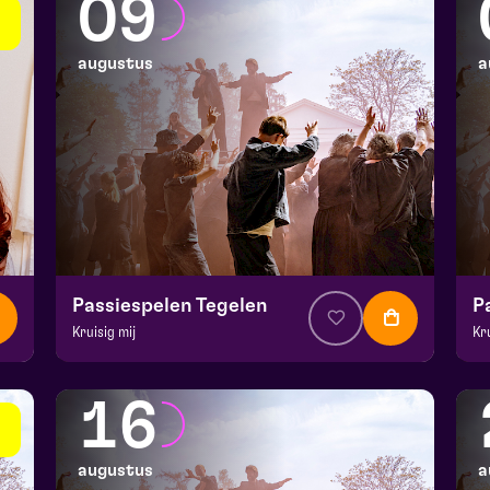
09
augustus
a
Passiespelen Tegelen
P
Kruisig mij
Kr
v.a. € 37
|
Muziektheater
v.a
De Doolhof | Tegelen
De
16
zo 9 augustus 2026 | 13:00
zo
augustus
a