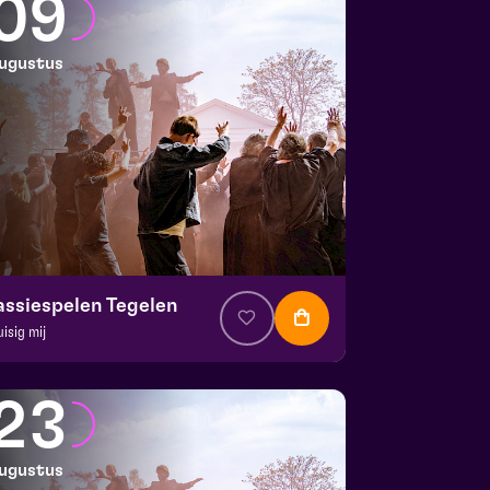
09
ugustus
assiespelen Tegelen
uisig mij
. € 37
|
Muziektheater
 Doolhof | Tegelen
23
 9 augustus 2026 | 17:00
ugustus