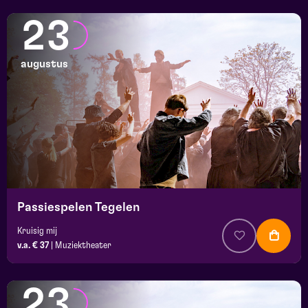
23
augustus
Passiespelen Tegelen
Kruisig mij
v.a. € 37
|
Muziektheater
23