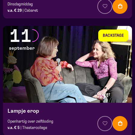
Dinsdagmiddag
v.a. € 29
|
Cabaret
11
BACKSTAGE
september
Lampje erop
Openhartig over zelfdoding
v.a. € 5
|
Theatercollege