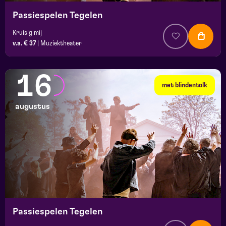
Passiespelen Tegelen
Kruisig mij
v.a. € 37
|
Muziektheater
16
met blindentolk
augustus
Passiespelen Tegelen