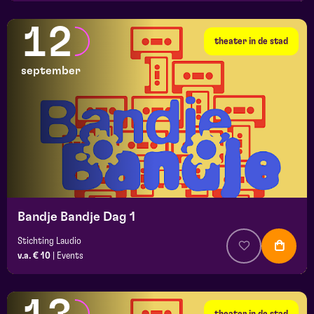
12
theater in de stad
september
Bandje Bandje Dag 1
Stichting Laudio
v.a. € 10
|
Events
theater in de stad