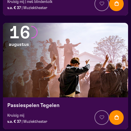
Kruisig mij | met blindentolk
v.a. € 37
|
Muziektheater
16
augustus
Passiespelen Tegelen
Kruisig mij
v.a. € 37
|
Muziektheater