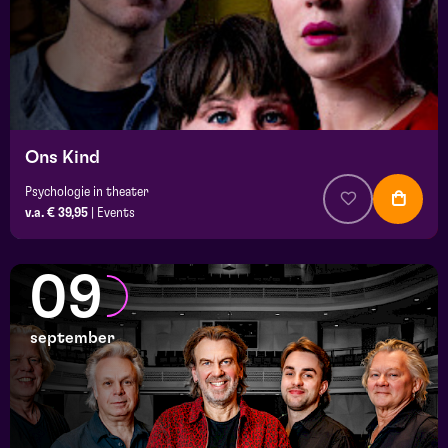
Ons Kind
Psychologie in theater
v.a. € 39,95
|
Events
09
september