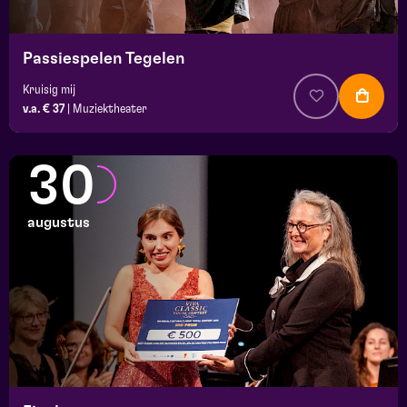
Passiespelen Tegelen
Kruisig mij
v.a. € 37
|
Muziektheater
30
augustus