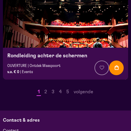
Rondleiding achter de schermen
OUVERTURE | Ontdek Maaspoort
v.a. € 0
|
Events
1
2
3
4
5
volgende
Contact & adres
Contact