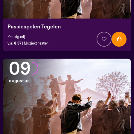
Passiespelen Tegelen
Kruisig mij
v.a. € 37
|
Muziektheater
09
augustus