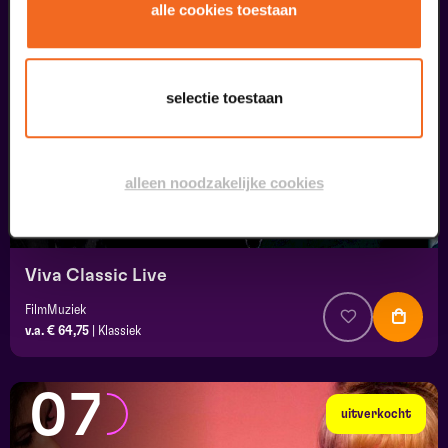
05
alle cookies toestaan
september
selectie toestaan
alleen noodzakelijke cookies
Viva Classic Live
FilmMuziek
v.a. € 64,75
|
Klassiek
07
uitverkocht