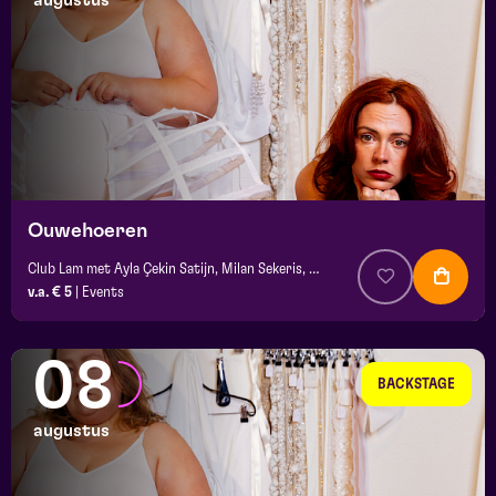
augustus
maand
prijs
locatie
Ouwehoeren
Club Lam met Ayla Çekin Satijn, Milan Sekeris, e.a.
v.a. € 5
|
Events
08
BACKSTAGE
augustus