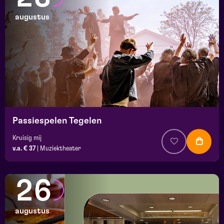
augustus
Passiespelen Tegelen
Kruisig mij
v.a. € 37
|
Muziektheater
26
augustus