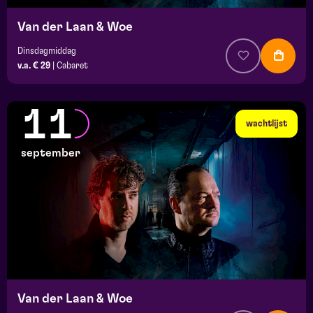
Van der Laan & Woe
Dinsdagmiddag
v.a. € 29
|
Cabaret
11
wachtlijst
september
Van der Laan & Woe