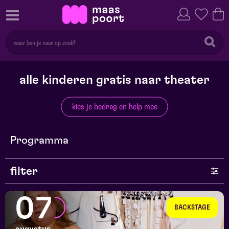
alle kinderen gratis naar theater
kies je bedrag en help mee
Programma
filter
genre
07
BACKSTAGE
series en selecties