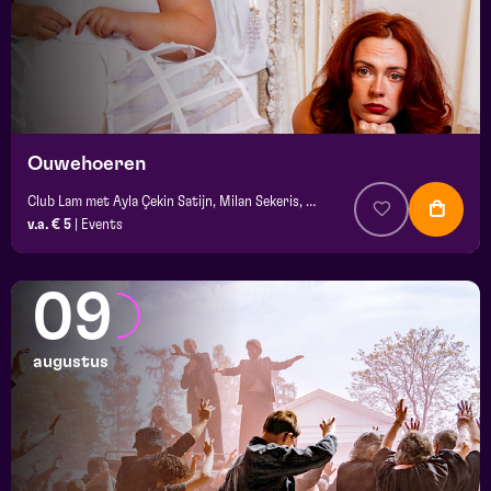
Ouwehoeren
Club Lam met Ayla Çekin Satijn, Milan Sekeris, Dic van Duin, Jean-Baptiste Rey e.a.
v.a. € 5
|
Events
09
augustus