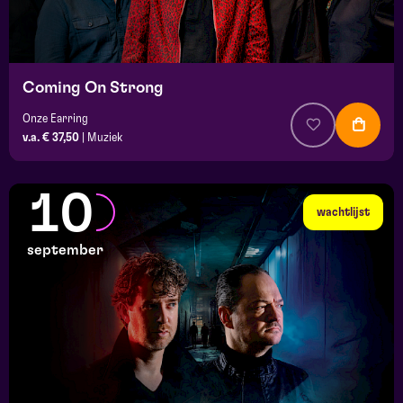
Coming On Strong
Onze Earring
v.a. € 37,50
|
Muziek
10
wachtlijst
september