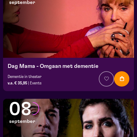
september
Dag Mama - Omgaan met dementie
Dementie in theater
v.a. € 35,95
|
Events
08
september