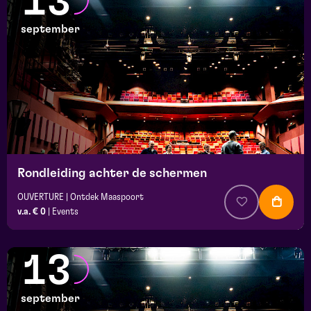
13
september
Rondleiding achter de schermen
OUVERTURE | Ontdek Maaspoort
v.a. € 0
|
Events
13
september