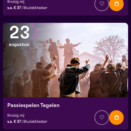
Kruisig mij
v.a. € 37
|
Muziektheater
23
augustus
Passiespelen Tegelen
Kruisig mij
v.a. € 37
|
Muziektheater