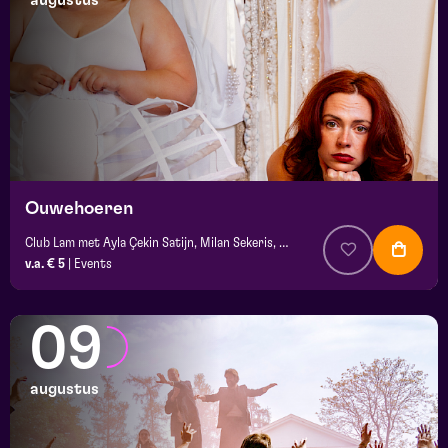
augustus
maand
prijs
locatie
Ouwehoeren
Club Lam met Ayla Çekin Satijn, Milan Sekeris, Dic van Duin, Jean-Baptiste Rey e.a.
v.a. € 5
|
Events
09
augustus