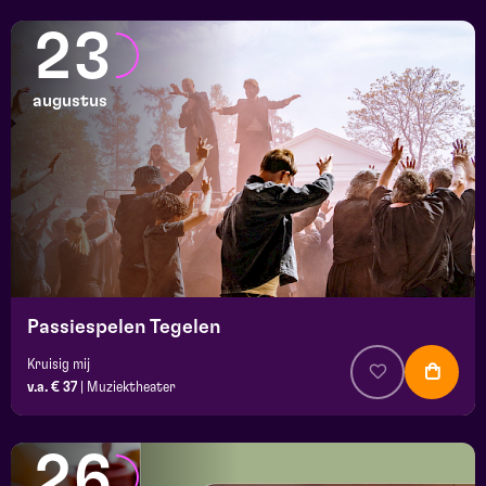
23
augustus
Passiespelen Tegelen
Kruisig mij
v.a. € 37
|
Muziektheater
26