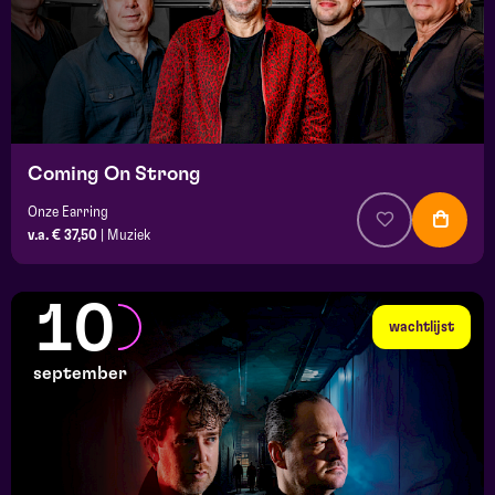
Coming On Strong
Onze Earring
v.a. € 37,50
|
Muziek
10
wachtlijst
september