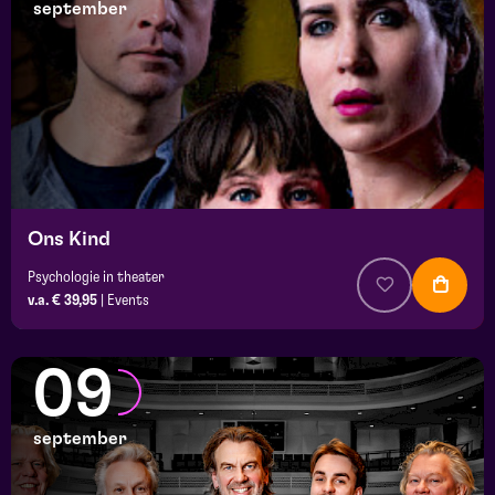
september
Ons Kind
Psychologie in theater
v.a. € 39,95
|
Events
09
september