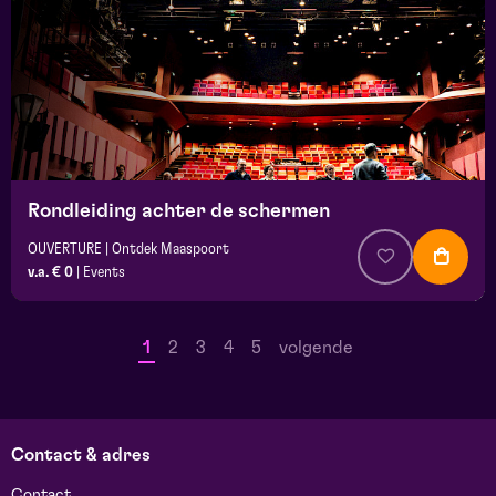
Rondleiding achter de schermen
OUVERTURE | Ontdek Maaspoort
v.a. € 0
|
Events
1
2
3
4
5
volgende
Contact & adres
Contact