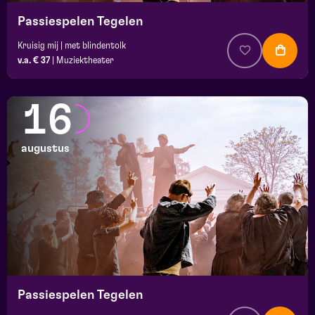
Passiespelen Tegelen
Kruisig mij | met blindentolk
v.a. € 37
|
Muziektheater
16
augustus
Passiespelen Tegelen