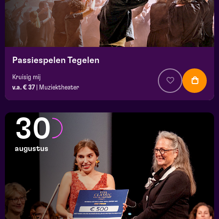
Passiespelen Tegelen
Kruisig mij
v.a. € 37
|
Muziektheater
30
augustus