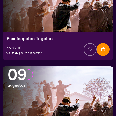
Passiespelen Tegelen
Kruisig mij
v.a. € 37
|
Muziektheater
09
augustus