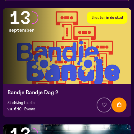
13
theater in de stad
september
Bandje Bandje Dag 2
Stichting Laudio
v.a. € 10
|
Events