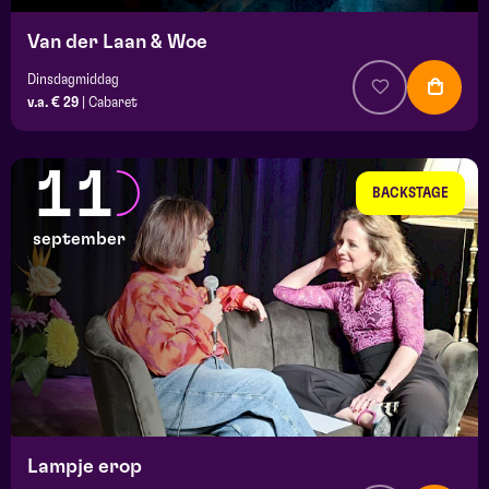
Van der Laan & Woe
Dinsdagmiddag
v.a. € 29
|
Cabaret
11
BACKSTAGE
september
Lampje erop