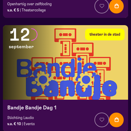
Openhartig over zelfdoding
v.a. € 5
|
Theatercollege
12
theater in de stad
september
Bandje Bandje Dag 1
Stichting Laudio
v.a. € 10
|
Events