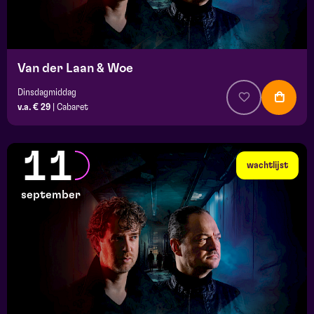
Van der Laan & Woe
Dinsdagmiddag
v.a. € 29
|
Cabaret
11
wachtlijst
september