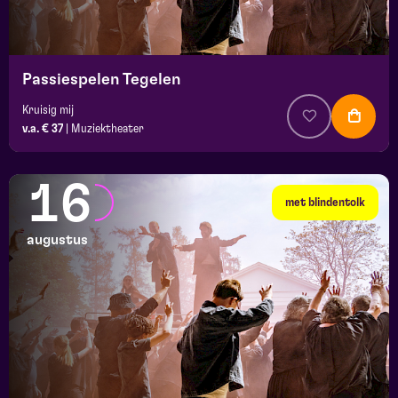
Passiespelen Tegelen
Kruisig mij
v.a. € 37
|
Muziektheater
16
met blindentolk
augustus