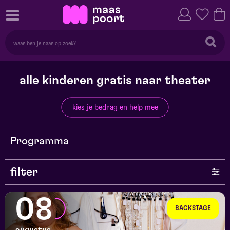
alle kinderen gratis naar theater
kies je bedrag en help mee
Programma
filter
genre
08
BACKSTAGE
series en selecties