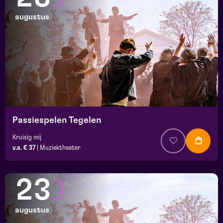
augustus
Passiespelen Tegelen
Kruisig mij
v.a. € 37
|
Muziektheater
23
augustus