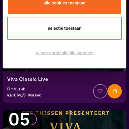
04
alle cookies toestaan
september
selectie toestaan
alleen noodzakelijke cookies
Viva Classic Live
FilmMuziek
v.a. € 64,75
|
Klassiek
05