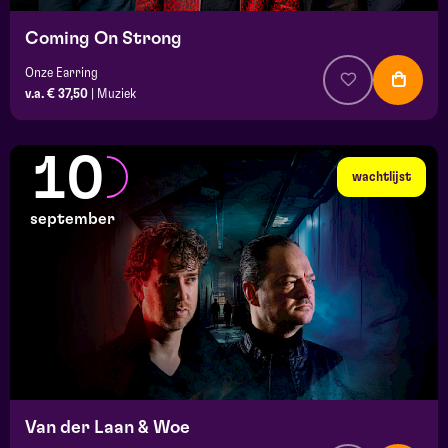
Coming On Strong
Onze Earring
v.a. € 37,50
|
Muziek
10
wachtlijst
september
Van der Laan & Woe