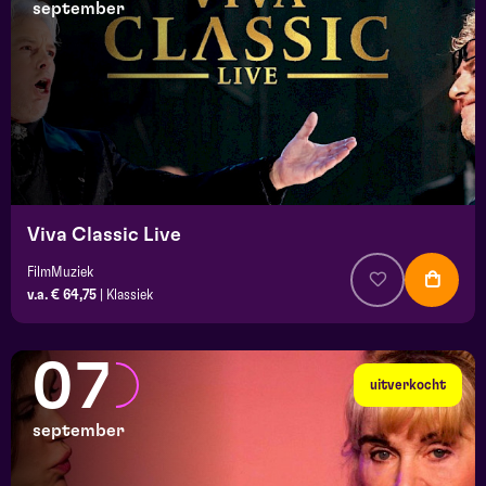
september
Viva Classic Live
FilmMuziek
v.a. € 64,75
|
Klassiek
07
uitverkocht
september