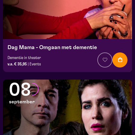
Dag Mama - Omgaan met dementie
Dementie in theater
v.a. € 35,95
|
Events
08
september