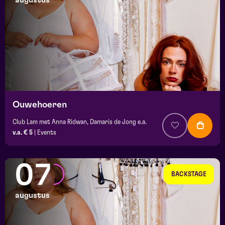
augustus
maand
prijs
locatie
Ouwehoeren
Club Lam met Anna Ridwan, Damaris de Jong e.a.
v.a. € 5
|
Events
07
BACKSTAGE
augustus