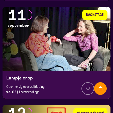
11
BACKSTAGE
september
Lampje erop
Openhartig over zelfdoding
v.a. € 5
|
Theatercollege
theater in de stad