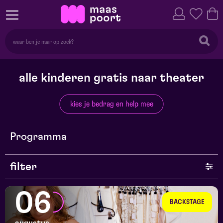
alle kinderen gratis naar theater
kies je bedrag en help mee
Programma
filter
genre
06
BACKSTAGE
series en selecties