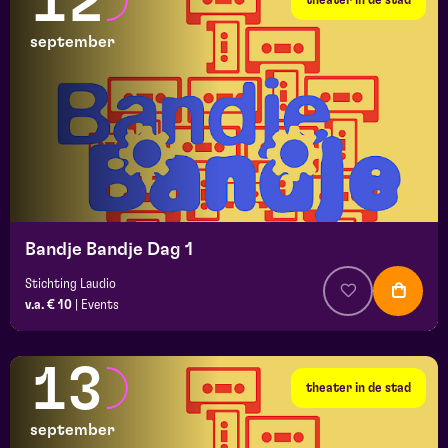
12
september
Bandje Bandje Dag 1
Stichting Laudio
v.a. € 10
|
Events
13
theater in de stad
september