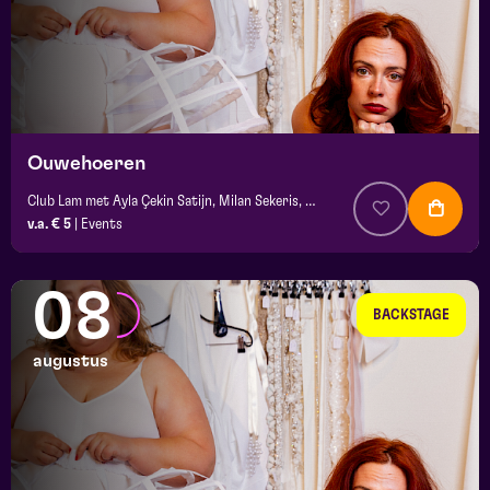
Ouwehoeren
Club Lam met Ayla Çekin Satijn, Milan Sekeris, e.a.
v.a. € 5
|
Events
08
BACKSTAGE
augustus