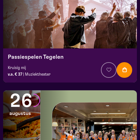
Passiespelen Tegelen
Kruisig mij
v.a. € 37
|
Muziektheater
26
augustus