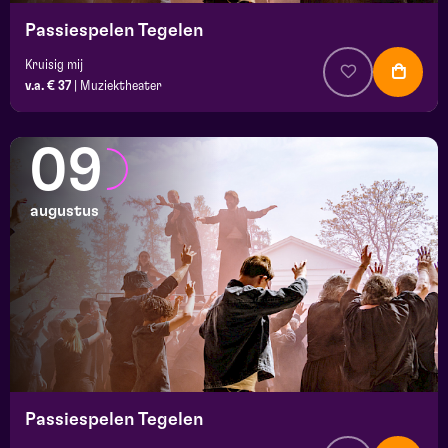
Passiespelen Tegelen
Kruisig mij
v.a. € 37
|
Muziektheater
09
augustus
Passiespelen Tegelen