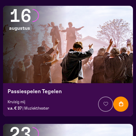
16
augustus
Passiespelen Tegelen
Kruisig mij
v.a. € 37
|
Muziektheater
23