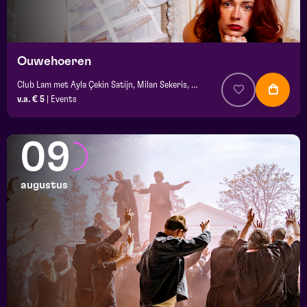
Ouwehoeren
Club Lam met Ayla Çekin Satijn, Milan Sekeris, Dic van Duin, Jean-Baptiste Rey e.a.
v.a. € 5
|
Events
09
augustus