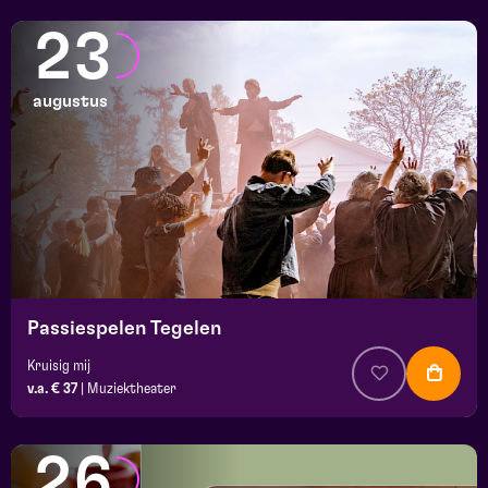
23
augustus
Passiespelen Tegelen
Kruisig mij
v.a. € 37
|
Muziektheater
26