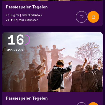
Passiespelen Tegelen
Kruisig mij | met blindentolk
v.a. € 37
|
Muziektheater
16
augustus
Passiespelen Tegelen