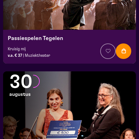
Passiespelen Tegelen
Kruisig mij
v.a. € 37
|
Muziektheater
30
augustus