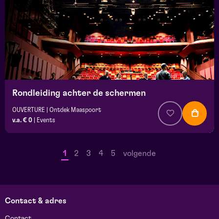
Rondleiding achter de schermen
OUVERTURE | Ontdek Maaspoort
v.a. € 0
|
Events
1
2
3
4
5
volgende
Contact & adres
Contact