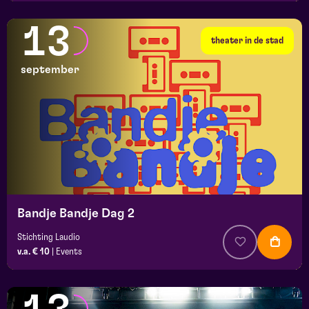
13
theater in de stad
september
Bandje Bandje Dag 2
Stichting Laudio
v.a. € 10
|
Events