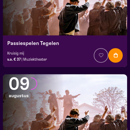
Passiespelen Tegelen
Kruisig mij
v.a. € 37
|
Muziektheater
09
augustus