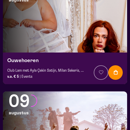
augustus
maand
prijs
locatie
Ouwehoeren
Club Lam met Ayla Çekin Satijn, Milan Sekeris, Dic van Duin, Jean-Baptiste Rey e.a.
v.a. € 5
|
Events
09
augustus