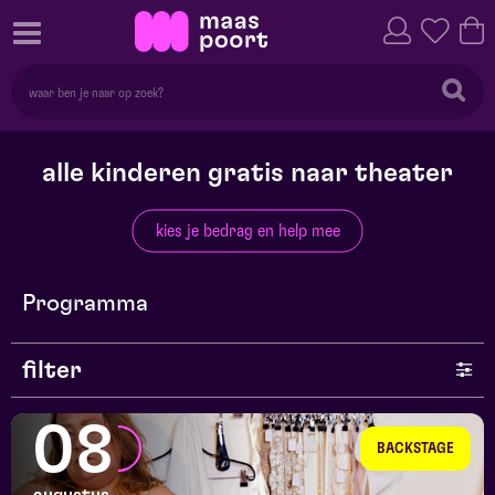
alle kinderen gratis naar theater
kies je bedrag en help mee
Programma
filter
genre
08
BACKSTAGE
series en selecties