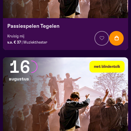
Passiespelen Tegelen
Kruisig mij
v.a. € 37
|
Muziektheater
16
met blindentolk
augustus