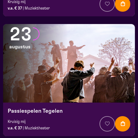
Kruisig mij
v.a. € 37
|
Muziektheater
23
augustus
Passiespelen Tegelen
Kruisig mij
v.a. € 37
|
Muziektheater