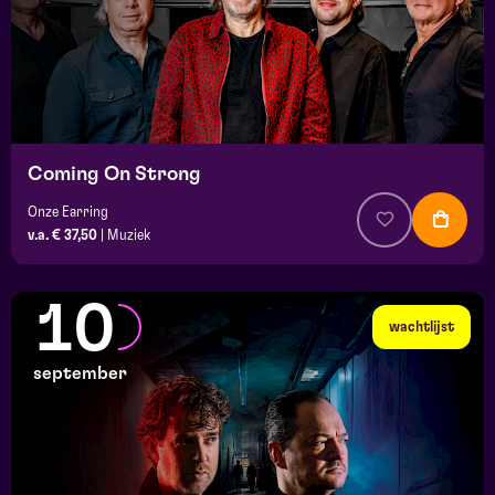
Coming On Strong
Onze Earring
v.a. € 37,50
|
Muziek
10
wachtlijst
september