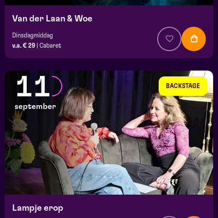
Van der Laan & Woe
Dinsdagmiddag
v.a. € 29
|
Cabaret
11
BACKSTAGE
september
Lampje erop