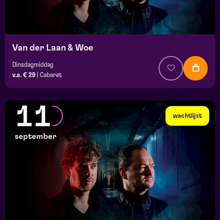
Van der Laan & Woe
Dinsdagmiddag
v.a. € 29
|
Cabaret
11
wachtlijst
september