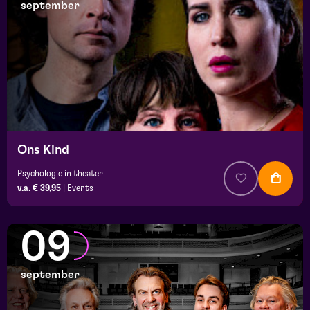
september
Ons Kind
Psychologie in theater
v.a. € 39,95
|
Events
09
september