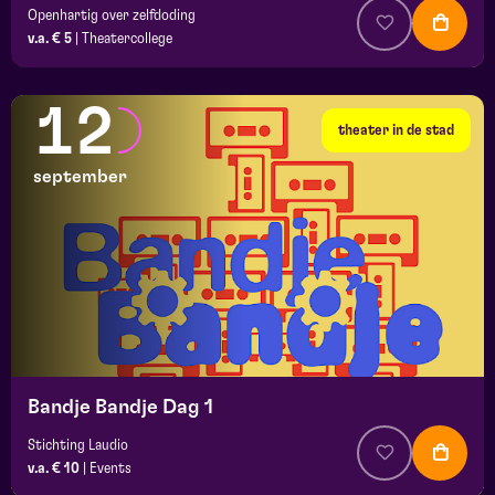
Openhartig over zelfdoding
v.a. € 5
|
Theatercollege
12
theater in de stad
september
Bandje Bandje Dag 1
Stichting Laudio
v.a. € 10
|
Events