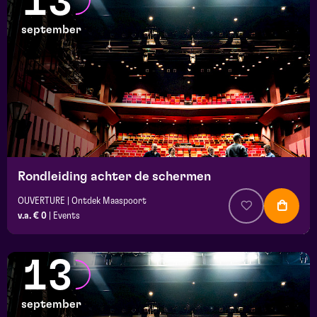
13
september
Rondleiding achter de schermen
OUVERTURE | Ontdek Maaspoort
v.a. € 0
|
Events
13
september