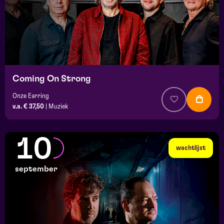
Coming On Strong
Onze Earring
v.a. € 37,50
|
Muziek
10
wachtlijst
september