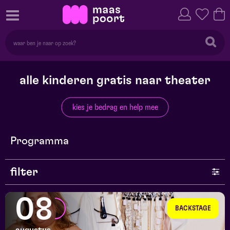
alle kinderen gratis naar theater
kies je bedrag en help mee
Programma
filter
genre
08
BACKSTAGE
series en selecties