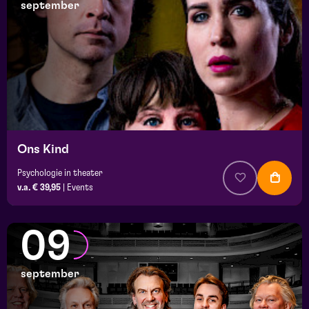
september
Ons Kind
Psychologie in theater
v.a. € 39,95
|
Events
09
september