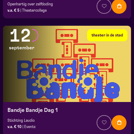
Openhartig over zelfdoding
v.a. € 5
|
Theatercollege
12
theater in de stad
september
Bandje Bandje Dag 1
Stichting Laudio
v.a. € 10
|
Events