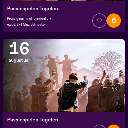
Passiespelen Tegelen
Kruisig mij | met blindentolk
v.a. € 37
|
Muziektheater
16
augustus
Passiespelen Tegelen