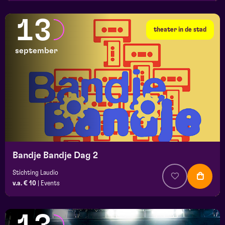
13
theater in de stad
september
Bandje Bandje Dag 2
Stichting Laudio
v.a. € 10
|
Events