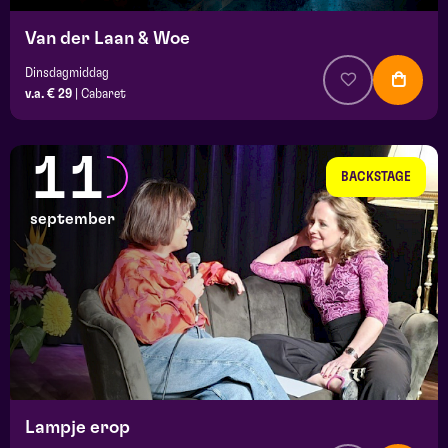
Van der Laan & Woe
Dinsdagmiddag
v.a. € 29
|
Cabaret
11
BACKSTAGE
september
Lampje erop