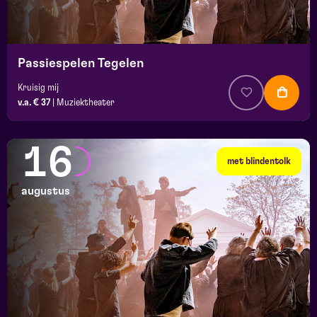
Passiespelen Tegelen
Kruisig mij
v.a. € 37
|
Muziektheater
16
met blindentolk
augustus