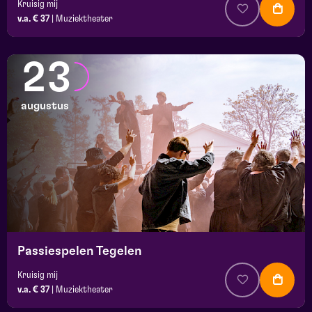
Kruisig mij
v.a. € 37
|
Muziektheater
23
augustus
Passiespelen Tegelen
Kruisig mij
v.a. € 37
|
Muziektheater