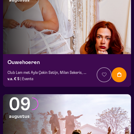
augustus
maand
prijs
locatie
Ouwehoeren
Club Lam met Ayla Çekin Satijn, Milan Sekeris, Dic van Duin, Jean-Baptiste Rey e.a.
v.a. € 5
|
Events
09
augustus