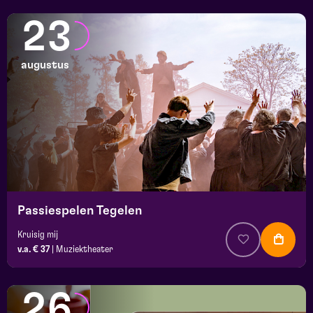
23
augustus
Passiespelen Tegelen
Kruisig mij
v.a. € 37
|
Muziektheater
26