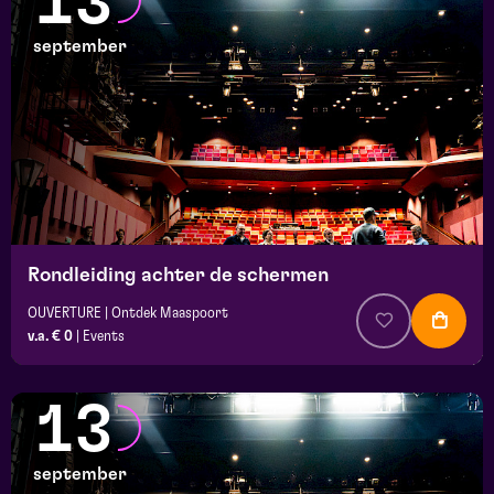
13
september
Rondleiding achter de schermen
OUVERTURE | Ontdek Maaspoort
v.a. € 0
|
Events
13
september