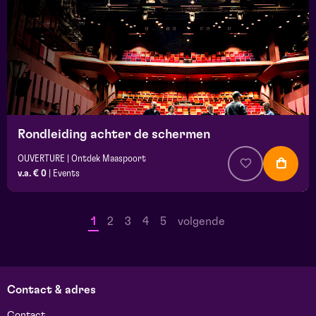
Rondleiding achter de schermen
OUVERTURE | Ontdek Maaspoort
v.a. € 0
|
Events
1
2
3
4
5
volgende
Contact & adres
Contact