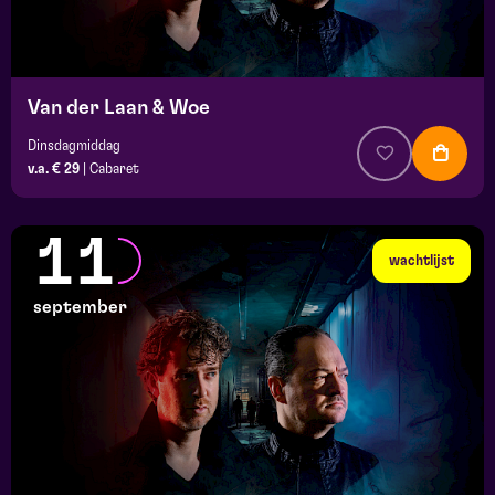
Van der Laan & Woe
Dinsdagmiddag
v.a. € 29
|
Cabaret
11
wachtlijst
september