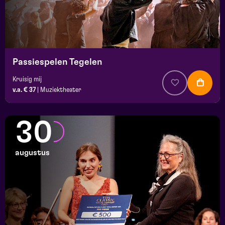
Passiespelen Tegelen
Kruisig mij
v.a. € 37
|
Muziektheater
30
augustus