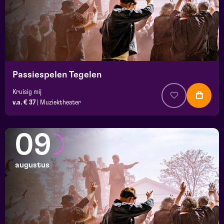
Passiespelen Tegelen
Kruisig mij
v.a. € 37
|
Muziektheater
09
augustus