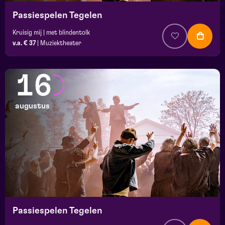
Passiespelen Tegelen
Kruisig mij | met blindentolk
v.a. € 37
|
Muziektheater
16
augustus
Passiespelen Tegelen