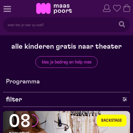
alle kinderen gratis naar theater
kies je bedrag en help mee
Programma
filter
genre
08
BACKSTAGE
series en selecties