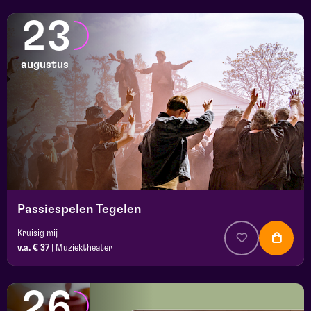
23
augustus
Passiespelen Tegelen
Kruisig mij
v.a. € 37
|
Muziektheater
26