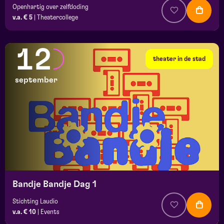
Openhartig over zelfdoding
v.a. € 5
|
Theatercollege
12
theater in de stad
september
Bandje Bandje Dag 1
Stichting Laudio
v.a. € 10
|
Events