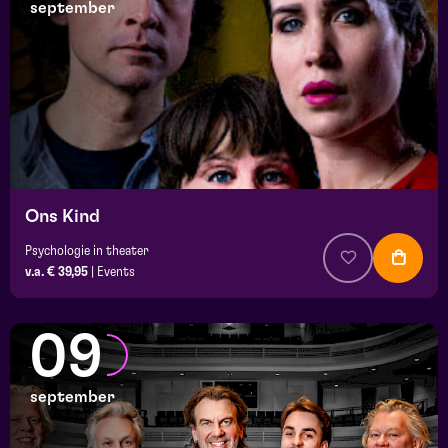
september
Ons Kind
Psychologie in theater
v.a. € 39,95
|
Events
09
september