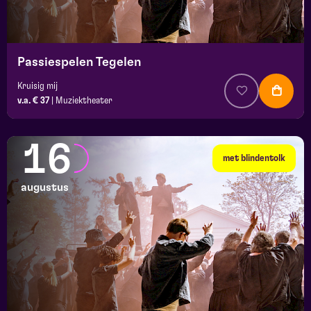
Passiespelen Tegelen
Kruisig mij
v.a. € 37
|
Muziektheater
16
met blindentolk
augustus