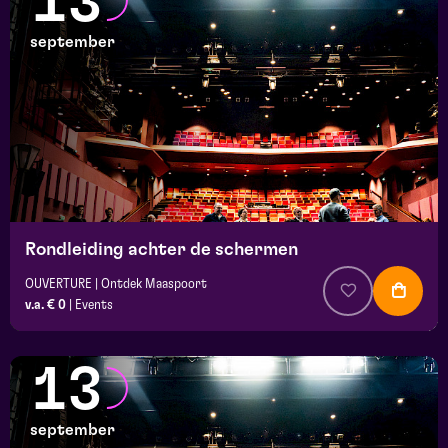
13
september
Rondleiding achter de schermen
OUVERTURE | Ontdek Maaspoort
v.a. € 0
|
Events
13
september