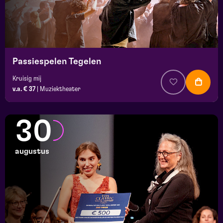
Passiespelen Tegelen
Kruisig mij
v.a. € 37
|
Muziektheater
30
augustus