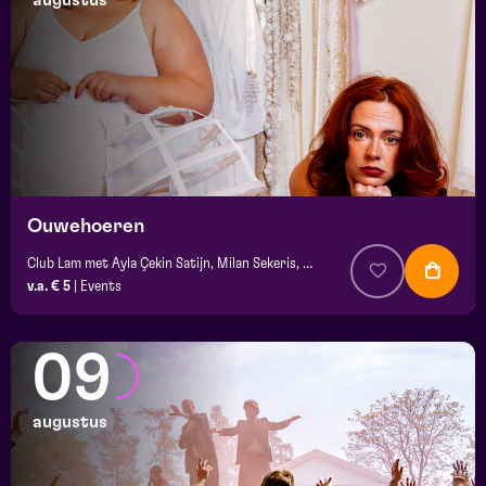
augustus
maand
prijs
locatie
Ouwehoeren
Club Lam met Ayla Çekin Satijn, Milan Sekeris, Dic van Duin, Jean-Baptiste Rey e.a.
v.a. € 5
|
Events
09
augustus