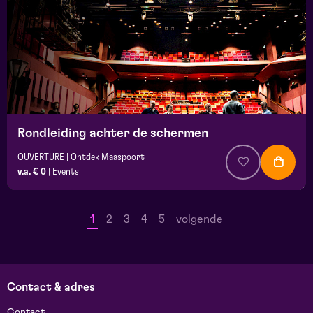
Rondleiding achter de schermen
OUVERTURE | Ontdek Maaspoort
v.a. € 0
|
Events
1
2
3
4
5
volgende
Contact & adres
Contact