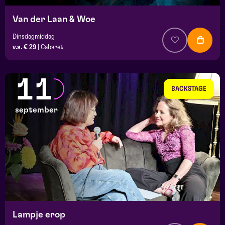
Van der Laan & Woe
Dinsdagmiddag
v.a. € 29
|
Cabaret
11
BACKSTAGE
september
Lampje erop