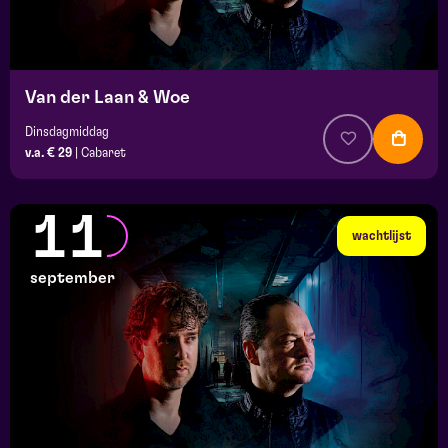
Van der Laan & Woe
Dinsdagmiddag
v.a. € 29
|
Cabaret
11
wachtlijst
september