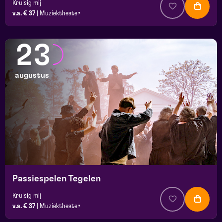
Kruisig mij
v.a. € 37
|
Muziektheater
23
augustus
Passiespelen Tegelen
Kruisig mij
v.a. € 37
|
Muziektheater