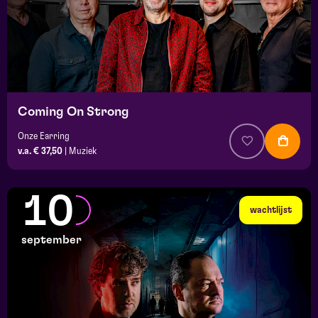
Coming On Strong
Onze Earring
v.a. € 37,50
|
Muziek
10
wachtlijst
september