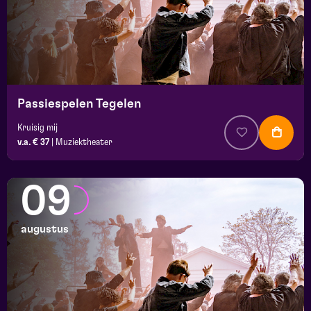
Passiespelen Tegelen
Kruisig mij
v.a. € 37
|
Muziektheater
09
augustus