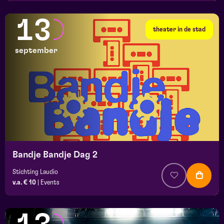
13
theater in de stad
september
Bandje Bandje Dag 2
Stichting Laudio
v.a. € 10
|
Events