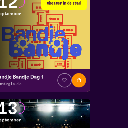
12
 10 september 2026 | 20:15
theater in de stad
eptember
andje Bandje Dag 1
ichting Laudio
. € 10
|
Events
aspoort
13
 12 september 2026 | 11:00
eptember