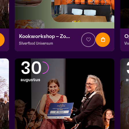
Kookworkshop – Zomer op je bord – Peel en Maas
Silverfood Universum
Vi
v.a. € 30
|
Events
v.a
Kookstudio de Garde | Molenstraat 14b Helden
Fr
30
wo 26 augustus 2026 | 14:00
za
augustus
a