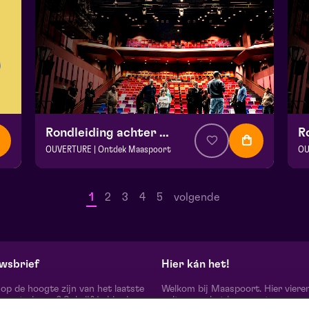
Rondleiding achter de schermen
OUVERTURE | Ontdek Maaspoort
OU
v.a. € 0
|
Events
v.a
Maaspoort
Ma
1
2
3
4
5
volgende
zo 13 september 2026 | 12:00
zo
wsbrief
Hier kán het!
d op de hoogte zijn van het laatste
Welkom bij Maaspoort. Hier viere
oort nieuws? Schrijf je hier in
cultuur en het leven met een