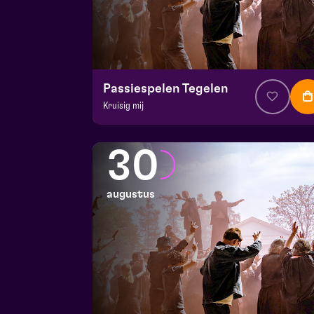
Passiespelen Tegelen
Kruisig mij
v.a. € 37
|
Muziektheater
De Doolhof | Tegelen
30
zo 23 augustus 2026 | 16:30
augustus