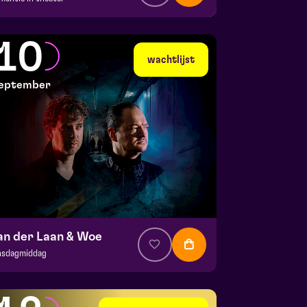
a. € 35,95
|
Events
la zaal
10
 7 september 2026 | 19:30
wachtlijst
eptember
an der Laan & Woe
nsdagmiddag
. € 29
|
Cabaret
la zaal