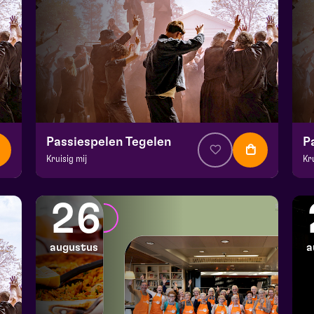
Passiespelen Tegelen
P
Kruisig mij
Kr
v.a. € 37
|
Muziektheater
v.a
De Doolhof | Tegelen
De
26
zo 16 augustus 2026 | 16:30
zo
augustus
a