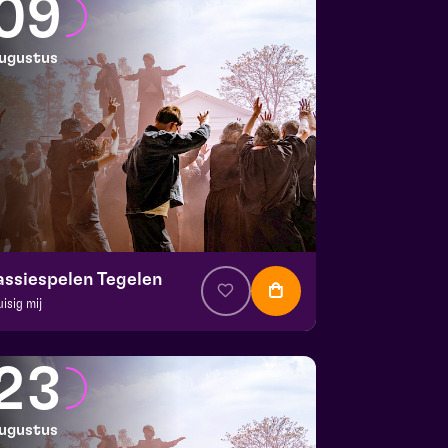
09
ugustus
assiespelen Tegelen
uisig mij
. € 37
|
Muziektheater
 Doolhof | Tegelen
23
 9 augustus 2026 | 17:00
ugustus