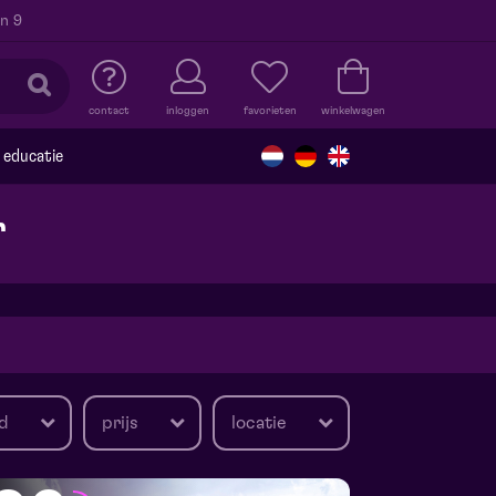
n 9
contact
inloggen
favorieten
winkelwagen
educatie
r
d
prijs
locatie