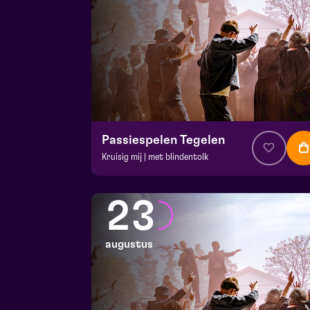
Passiespelen Tegelen
Kruisig mij | met blindentolk
v.a. € 37
|
Muziektheater
De Doolhof | Tegelen
23
zo 16 augustus 2026 | 13:00
augustus