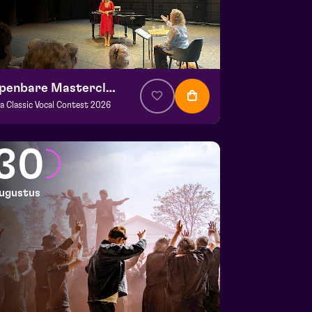
Openbare Masterclass
va Classic Vocal Contest 2026
. € 0
|
Klassiek
ans Boermans zaal
30
 29 augustus 2026 | 14:00
ugustus