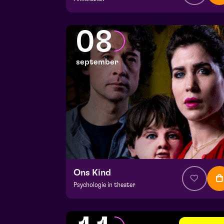
v.a. € 64,75
|
Klassiek
Julianapark
08
vr 4 september 2026 | 16:30
september
Ons Kind
Psychologie in theater
v.a. € 39,95
|
Events
Hela zaal