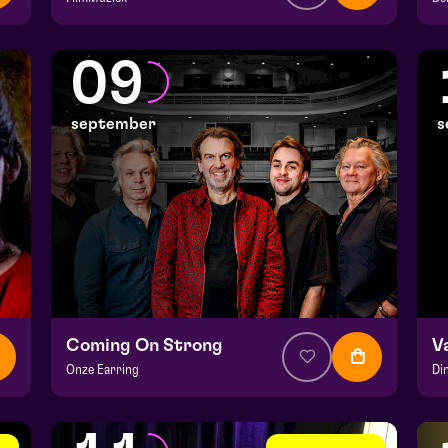
v.a. € 64,75
|
Klassiek
v.
Julianapark
He
09
za 5 september 2026 | 16:30
ma
september
s
Coming On Strong
V
Onze Earring
Di
v.a. € 37,50
|
Muziek
v.a
Hela zaal
He