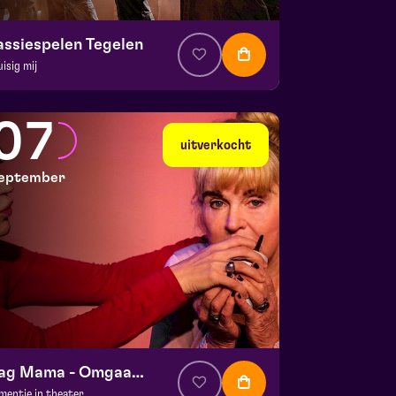
assiespelen Tegelen
uisig mij
. € 37
|
Muziektheater
 Doolhof | Tegelen
07
 30 augustus 2026 | 16:30
uitverkocht
eptember
Dag Mama - Omgaan met dementie
mentie in theater