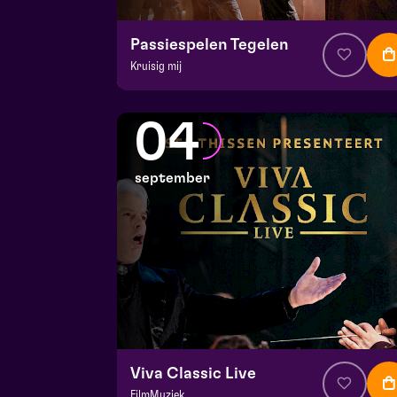
Passiespelen Tegelen
Kruisig mij
v.a. € 37
|
Muziektheater
De Doolhof | Tegelen
04
zo 30 augustus 2026 | 13:00
september
Viva Classic Live
FilmMuziek