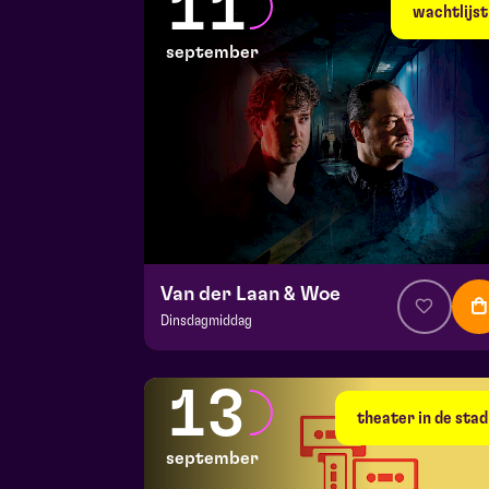
11
di 8 september 2026 | 19:30
wachtlijst
september
Van der Laan & Woe
Dinsdagmiddag
v.a. € 29
|
Cabaret
Hela zaal
13
vr 11 september 2026 | 20:15
theater in de stad
september