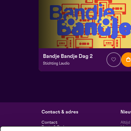
Bandje Bandje Dag 2
Stichting Laudio
v.a. € 10
|
Events
Maaspoort
zo 13 september 2026 | 11:00
Contact & adres
Nieu
Contact
Altij
Route & Parkeren
Maasp