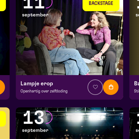
11
wo 9 september 2026 | 20:15
do
BACKSTAGE
september
s
Lampje erop
B
Openhartig over zelfdoding
St
v.a. € 5
|
Theatercollege
v.a
BACKSTAGE | Piet Kingma zaal
Ma
13
vr 11 september 2026 | 20:15
za
september
s