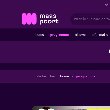
home
programma
nieuws
informatie
Je bent hier:
home
programma