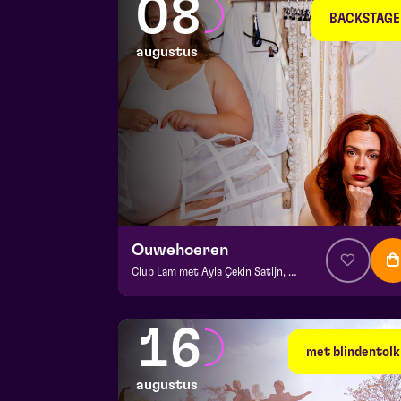
08
BACKSTAGE
augustus
Ouwehoeren
Club Lam met Ayla Çekin Satijn, Milan Sekeris, Dic van Duin, Jean-Baptiste Rey e.a.
v.a. € 5
|
Events
BACKSTAGE | Piet Kingma zaal
16
za 8 augustus 2026 | 20:15
met blindentolk
augustus