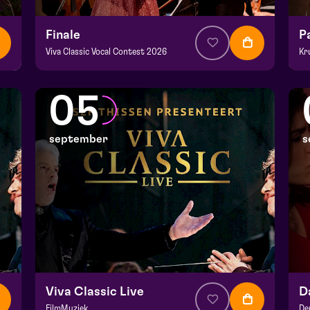
Finale
P
Viva Classic Vocal Contest 2026
Kr
v.a. € 12,50
|
Klassiek
v.a
Domani | Venlo
De
05
zo 30 augustus 2026 | 15:30
zo
september
s
Viva Classic Live
FilmMuziek
De