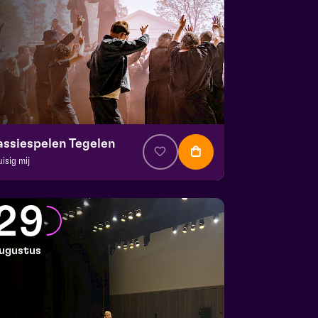
assiespelen Tegelen
uisig mij
. € 37
|
Muziektheater
 Doolhof | Tegelen
29
 23 augustus 2026 | 13:00
ugustus