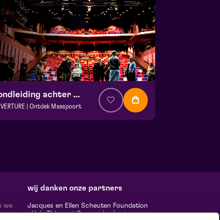
Rondleiding achter de schermen
VERTURE | Ontdek Maaspoort
. € 0
|
Events
aspoort
 13 september 2026 | 13:30
wij danken onze partners
n we
Jacques en Ellen Scheuten Foundation
|
Hela Thissen
|
Canon
|
Leolux
|