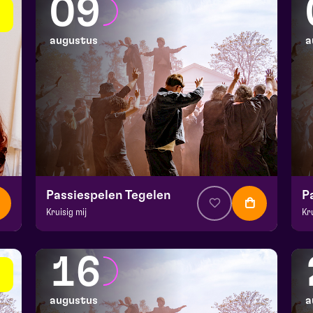
09
augustus
a
Passiespelen Tegelen
P
Kruisig mij
Kr
v.a. € 37
|
Muziektheater
v.a
De Doolhof | Tegelen
De
16
zo 9 augustus 2026 | 13:00
zo
augustus
a