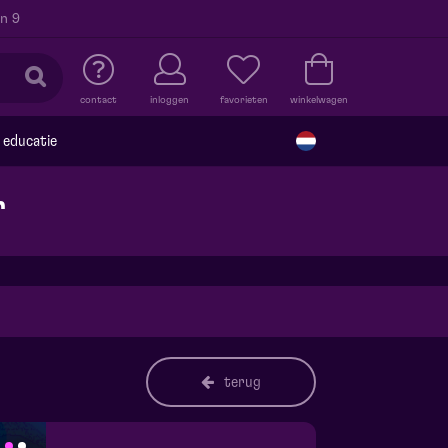
n 9
contact
inloggen
favorieten
winkelwagen
educatie
r
terug