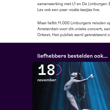
samenwerking met L1 en De Limburger. En
Lex ook een paar
moëie leedjes
live.
Maar liefst 11.000 Limburgers reisden op
Amsterdam voor dit unieke concert, sa
Orkest. Het publiek werd getrakteerd 
liefhebbers bestelden ook...
18
november