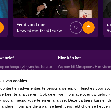
Fred van Leer
J
Ik weet het eigenlijk niet | Reprise
Go
v.a. € 32,50
| Show
v.
Hela zaal
Fr
ma 23 november 2026 | 20:15
do
wsbrief
Hier kán het!
d op de hoogte zijn van het laatste
Welkom bij Maaspoort. Hier viere
oort nieuws? Schrijf je hier in
cultuur en het leven met een
onze nieuwsbrief.
onvervalst joie de vivre. Onze gas
artiesten, makers, partners en de 
uik van cookies
mensen om ons heen, ervaren hier
echte verschil maak je samen’.
schrijf je in
ontent en advertenties te personaliseren, om functies voor soci
Winnaar van de Red Dot Award B
erkeer te analyseren. Ook delen we informatie over uw gebruik
& Communication Design 2024 in
categorie Corporate Design & Iden
or social media, adverteren en analyse. Deze partners kunnen d
 ons op
ndere informatie die u aan ze heeft verstrekt of die ze hebben