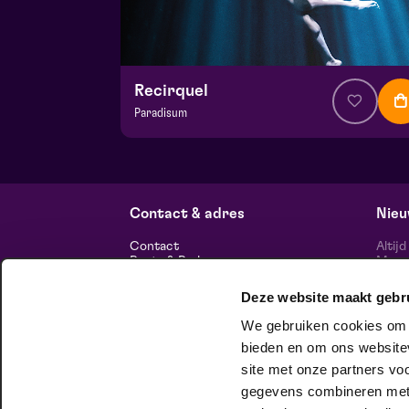
Recirquel
Paradisum
v.a. € 44,50
| Show
Hela zaal
wo 18 november 2026 | 20:15
Contact & adres
Nieu
Contact
Altij
Route & Parkeren
Maasp
voor 
Deze website maakt gebr
Informatie
We gebruiken cookies om c
Over ons
Vacatures
bieden en om ons websitev
Theatertechniek
site met onze partners vo
Duurzaam ondernemen
volg
Privacy
gegevens combineren met a