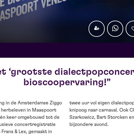
et ‘grootste dialectpopconcert
bioscoopervaring!
ting in de Amsterdamse Ziggo
twee uur vol eigen dialectpo
e herbeleven in Maaspoort
knipoog naar carnaval. Ook C
 één keer omgebouwd tot de
Szarkowicz, Bart Storcken en
usieve concertregistratie
bijzondere avond.
Frans & Lex, gemaakt in