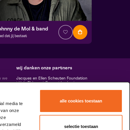
ohnny de Mol & band
ed dat jij bestaat
a. € 35,00
| Show
ans Boermans zaal
 26 november 2026 | 20:15
wij danken onze partners
n we
Jacques en Ellen Scheuten Foundation
|
Hela Thissen
|
Canon
|
Leolux
|
ten,
Scheuten
|
Sormac
|
Rabobank
|
Ewals
vele
Cargo Care
|
Scelta Mushrooms
|
 ‘het
Stichting Burgerlijke Godshuizen
|
alle cookies toestaan
Vostermans Companies
|
Unica
al media te
rands
 van onze
 de
tity.
eze
 verzameld
selectie toestaan