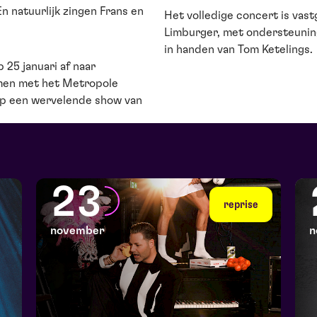
 natuurlijk zingen Frans en
Het volledige concert is vas
Limburger, met ondersteunin
in handen van Tom Ketelings.
 25 januari af naar
men met het Metropole
op een wervelende show van
23
reprise
november
n