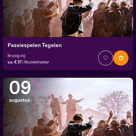
Passiespelen Tegelen
Kruisig mij
v.a. € 37
|
Muziektheater
09
augustus