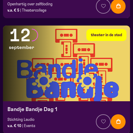
Openhartig over zelfdoding
v.a. € 5
|
Theatercollege
12
theater in de stad
september
Bandje Bandje Dag 1
Stichting Laudio
v.a. € 10
|
Events