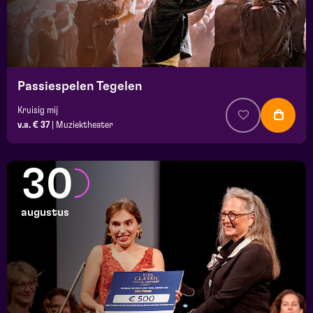
Passiespelen Tegelen
Kruisig mij
v.a. € 37
|
Muziektheater
30
augustus