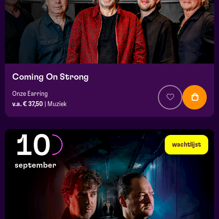
Coming On Strong
Onze Earring
v.a. € 37,50
|
Muziek
10
wachtlijst
september