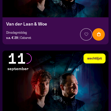
Van der Laan & Woe
Dinsdagmiddag
v.a. € 29
|
Cabaret
11
wachtlijst
september