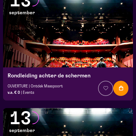
13
september
Rondleiding achter de schermen
OUVERTURE | Ontdek Maaspoort
v.a. € 0
|
Events
13
september