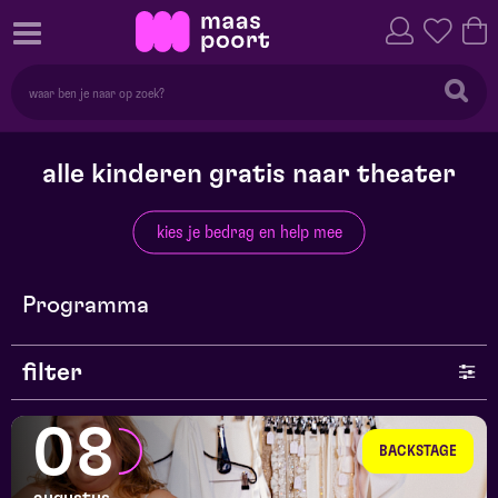
alle kinderen gratis naar theater
kies je bedrag en help mee
Programma
filter
genre
08
BACKSTAGE
series en selecties