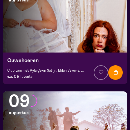
augustus
maand
prijs
locatie
Ouwehoeren
Club Lam met Ayla Çekin Satijn, Milan Sekeris, Dic van Duin, Jean-Baptiste Rey e.a.
v.a. € 5
|
Events
09
augustus