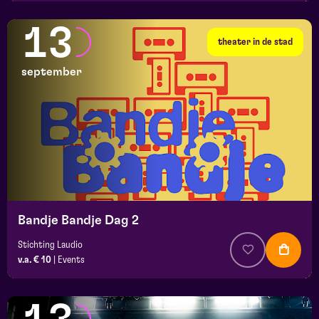
13
theater in de stad
september
Bandje Bandje Dag 2
Stichting Laudio
v.a. € 10
|
Events