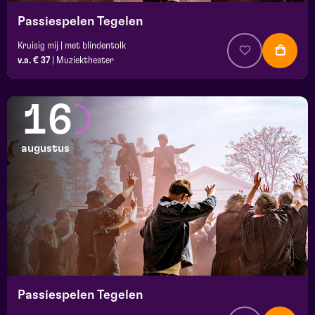
Passiespelen Tegelen
Kruisig mij | met blindentolk
v.a. € 37
|
Muziektheater
16
augustus
Passiespelen Tegelen