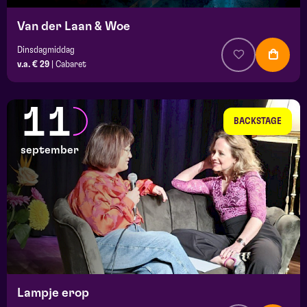
Van der Laan & Woe
Dinsdagmiddag
v.a. € 29
|
Cabaret
11
BACKSTAGE
september
Lampje erop