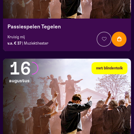
Passiespelen Tegelen
Kruisig mij
v.a. € 37
|
Muziektheater
16
met blindentolk
augustus