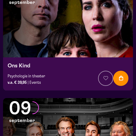
september
Ons Kind
Psychologie in theater
v.a. € 39,95
|
Events
09
september