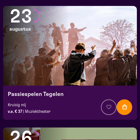
23
augustus
Passiespelen Tegelen
Kruisig mij
v.a. € 37
|
Muziektheater
26