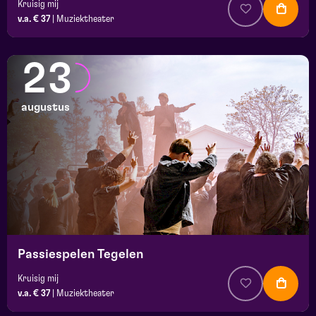
Kruisig mij
v.a. € 37
|
Muziektheater
23
augustus
Passiespelen Tegelen
Kruisig mij
v.a. € 37
|
Muziektheater