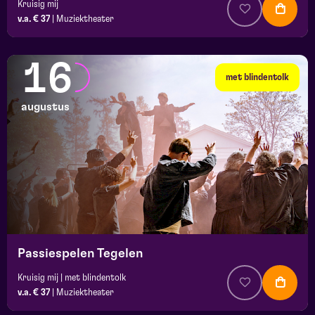
Kruisig mij
v.a. € 37
|
Muziektheater
16
met blindentolk
augustus
Passiespelen Tegelen
Kruisig mij | met blindentolk
v.a. € 37
|
Muziektheater