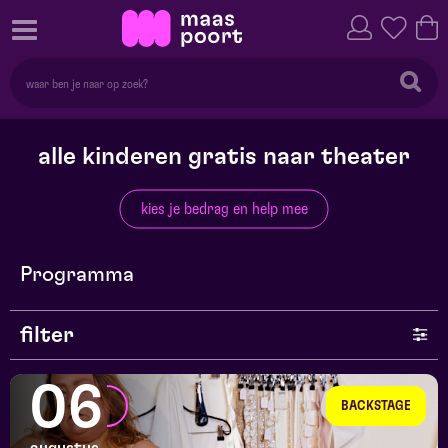
alle kinderen gratis naar theater
kies je bedrag en help mee
Programma
filter
genre
06
BACKSTAGE
series en selecties