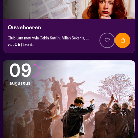
Ouwehoeren
Club Lam met Ayla Çekin Satijn, Milan Sekeris, Dic van Duin, Jean-Baptiste Rey e.a.
v.a. € 5
|
Events
09
augustus