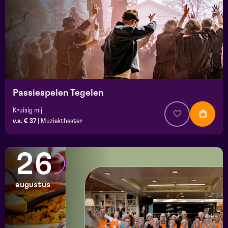
Passiespelen Tegelen
Kruisig mij
v.a. € 37
|
Muziektheater
26
augustus