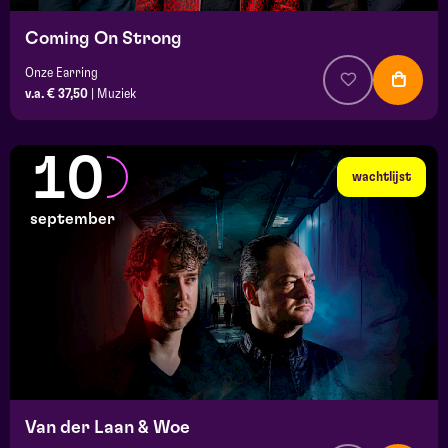
Coming On Strong
Onze Earring
v.a. € 37,50
|
Muziek
10
wachtlijst
september
Van der Laan & Woe