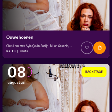
Ouwehoeren
Club Lam met Ayla Çekin Satijn, Milan Sekeris, e.a.
v.a. € 5
|
Events
08
BACKSTAGE
augustus