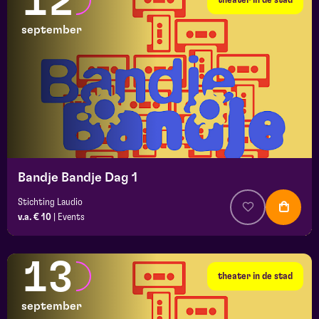
12
september
Bandje Bandje Dag 1
Stichting Laudio
v.a. € 10
|
Events
13
theater in de stad
september