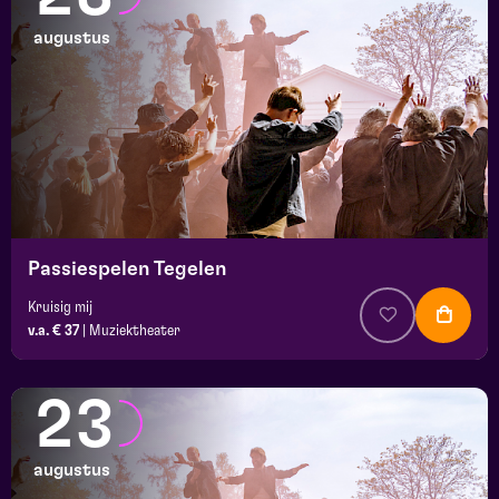
augustus
Passiespelen Tegelen
Kruisig mij
v.a. € 37
|
Muziektheater
23
augustus