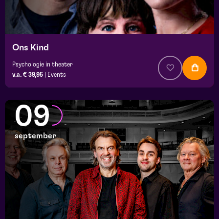
Ons Kind
Psychologie in theater
v.a. € 39,95
|
Events
09
september