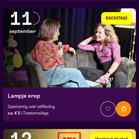
11
BACKSTAGE
september
Lampje erop
Openhartig over zelfdoding
v.a. € 5
|
Theatercollege
theater in de stad