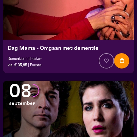
Dag Mama - Omgaan met dementie
Dementie in theater
v.a. € 35,95
|
Events
08
september