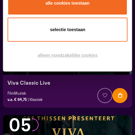
04
alle cookies toestaan
september
selectie toestaan
alleen noodzakelijke cookies
Viva Classic Live
FilmMuziek
v.a. € 64,75
|
Klassiek
05