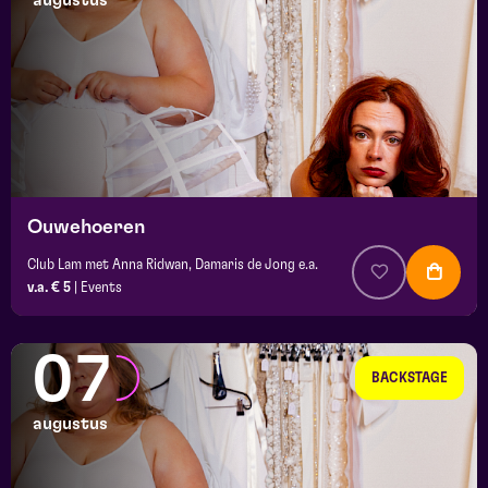
augustus
maand
prijs
locatie
Ouwehoeren
Club Lam met Anna Ridwan, Damaris de Jong e.a.
v.a. € 5
|
Events
07
BACKSTAGE
augustus