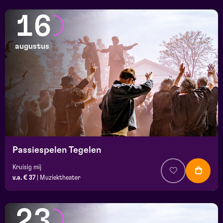
16
augustus
Passiespelen Tegelen
Kruisig mij
v.a. € 37
|
Muziektheater
23