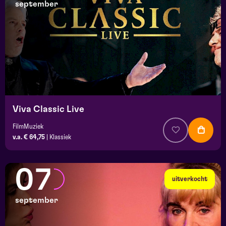
september
Viva Classic Live
FilmMuziek
v.a. € 64,75
|
Klassiek
07
uitverkocht
september