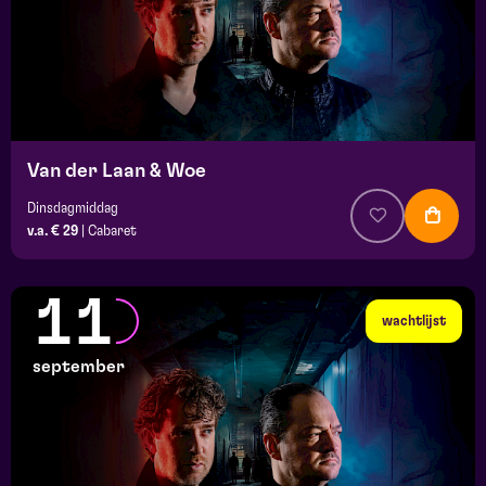
Van der Laan & Woe
Dinsdagmiddag
v.a. € 29
|
Cabaret
11
wachtlijst
september