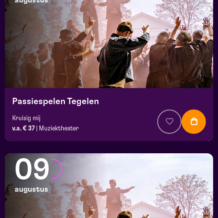
augustus
maand
prijs
locatie
Passiespelen Tegelen
Kruisig mij
v.a. € 37
|
Muziektheater
09
augustus