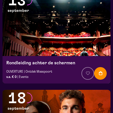
13
september
Rondleiding achter de schermen
OUVERTURE | Ontdek Maaspoort
v.a. € 0
|
Events
18
september