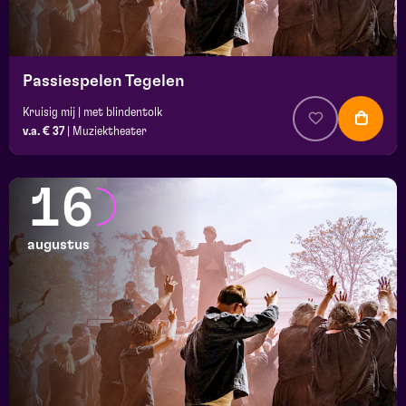
Passiespelen Tegelen
Kruisig mij | met blindentolk
v.a. € 37
|
Muziektheater
16
augustus