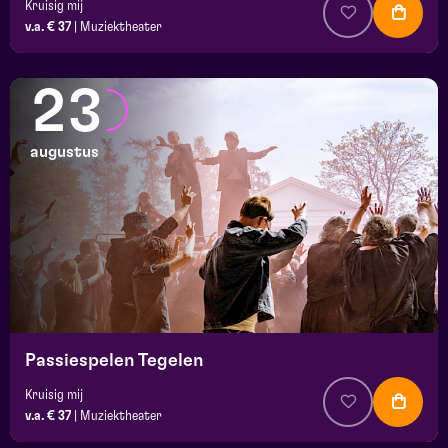
Kruisig mij
v.a. € 37
|
Muziektheater
23
augustus
Passiespelen Tegelen
Kruisig mij
v.a. € 37
|
Muziektheater