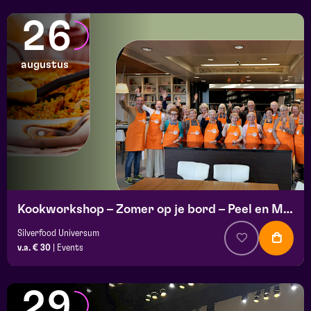
26
augustus
Kookworkshop – Zomer op je bord – Peel en Maas
Silverfood Universum
v.a. € 30
|
Events
29