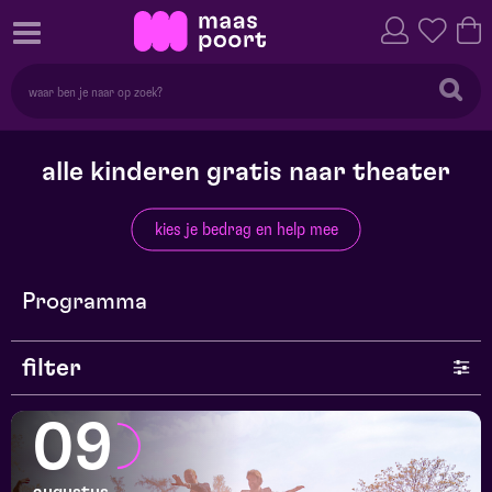
alle kinderen gratis naar theater
kies je bedrag en help mee
Programma
filter
genre
09
series en selecties