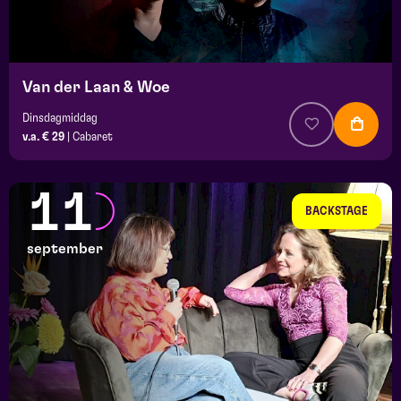
Van der Laan & Woe
Dinsdagmiddag
v.a. € 29
|
Cabaret
11
BACKSTAGE
september