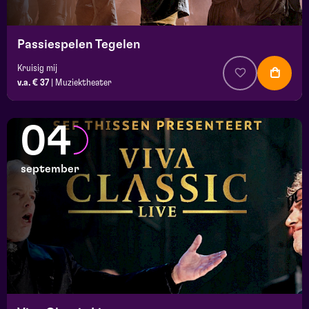
Passiespelen Tegelen
Kruisig mij
v.a. € 37
|
Muziektheater
04
september