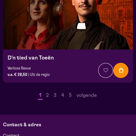
D'n tied van Toeën
Venlose Revue
v.a. € 28,50
|
Uit de regio
1
2
3
4
5
volgende
Contact & adres
Contact