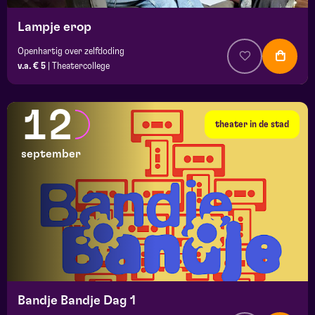
Lampje erop
Openhartig over zelfdoding
v.a. € 5
|
Theatercollege
12
theater in de stad
september
Bandje Bandje Dag 1