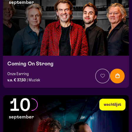
september
Coming On Strong
Onze Earring
v.a. € 37,50
|
Muziek
10
wachtlijst
september