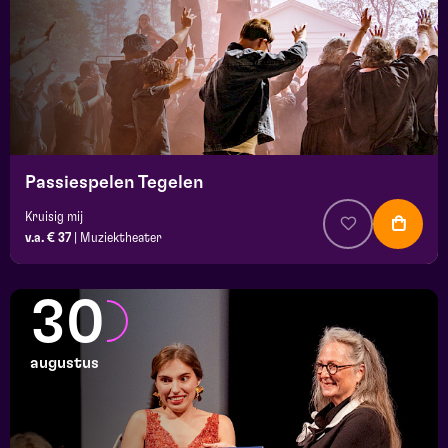
Passiespelen Tegelen
Kruisig mij
v.a. € 37
|
Muziektheater
30
augustus