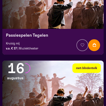
Passiespelen Tegelen
Kruisig mij
v.a. € 37
|
Muziektheater
16
met blindentolk
augustus