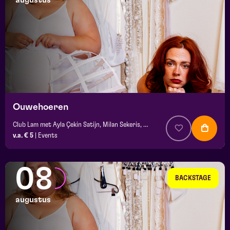
augustus
maand
prijs
locatie
Ouwehoeren
Club Lam met Ayla Çekin Satijn, Milan Sekeris, e.a.
v.a. € 5
|
Events
08
BACKSTAGE
augustus