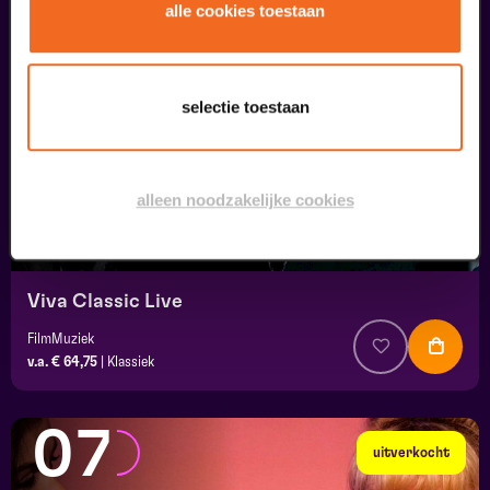
05
alle cookies toestaan
september
selectie toestaan
alleen noodzakelijke cookies
Viva Classic Live
FilmMuziek
v.a. € 64,75
|
Klassiek
07
uitverkocht