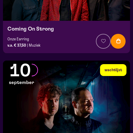
Coming On Strong
Onze Earring
v.a. € 37,50
|
Muziek
10
wachtlijst
september