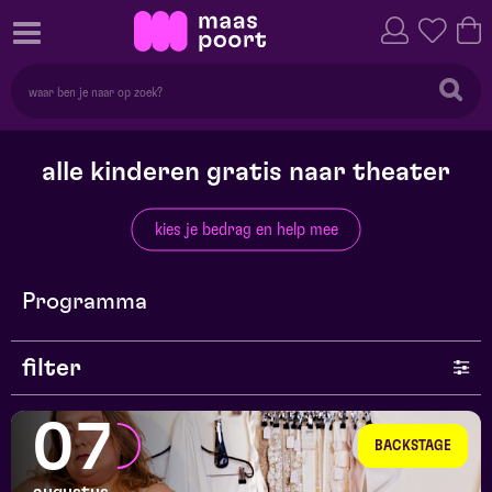
alle kinderen gratis naar theater
kies je bedrag en help mee
Programma
filter
genre
07
BACKSTAGE
series en selecties