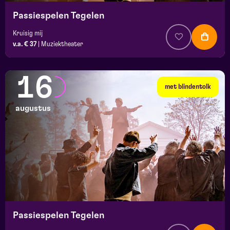
Passiespelen Tegelen
Kruisig mij
v.a. € 37
|
Muziektheater
16
met blindentolk
augustus
Passiespelen Tegelen