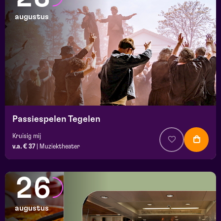
augustus
Passiespelen Tegelen
Kruisig mij
v.a. € 37
|
Muziektheater
26
augustus