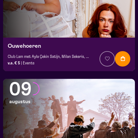
Ouwehoeren
Club Lam met Ayla Çekin Satijn, Milan Sekeris, Dic van Duin, Jean-Baptiste Rey e.a.
v.a. € 5
|
Events
09
augustus