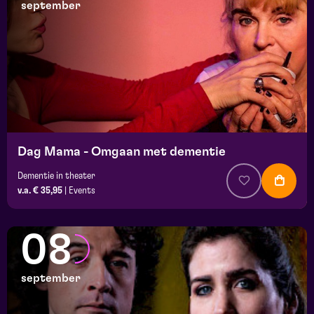
september
Dag Mama - Omgaan met dementie
Dementie in theater
v.a. € 35,95
|
Events
08
september