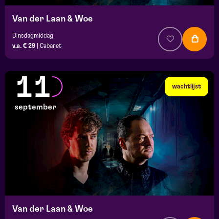
Van der Laan & Woe
Dinsdagmiddag
v.a. € 29
|
Cabaret
11
wachtlijst
september
Van der Laan & Woe