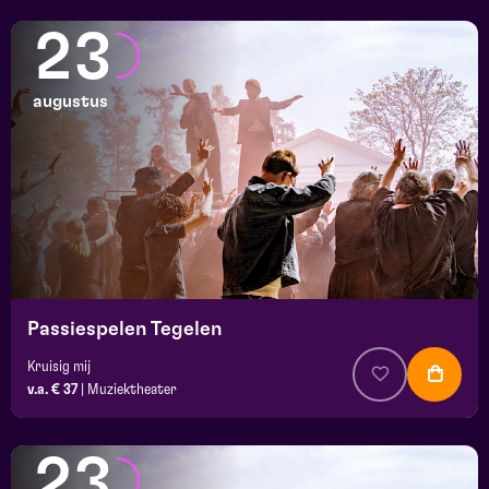
23
augustus
Passiespelen Tegelen
Kruisig mij
v.a. € 37
|
Muziektheater
23