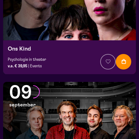
Ons Kind
Psychologie in theater
v.a. € 39,95
|
Events
09
september