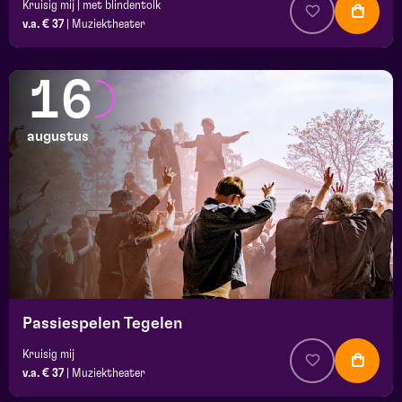
Kruisig mij | met blindentolk
v.a. € 37
|
Muziektheater
16
augustus
Passiespelen Tegelen
Kruisig mij
v.a. € 37
|
Muziektheater