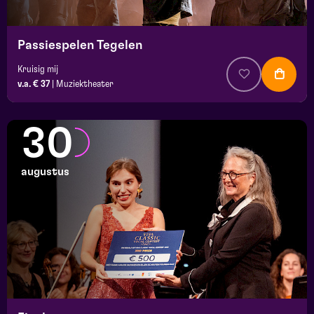
Passiespelen Tegelen
Kruisig mij
v.a. € 37
|
Muziektheater
30
augustus