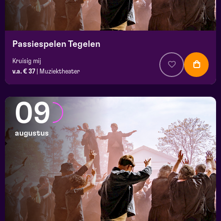
Passiespelen Tegelen
Kruisig mij
v.a. € 37
|
Muziektheater
09
augustus