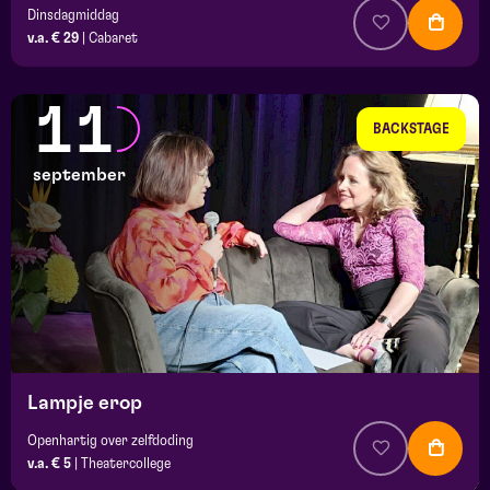
Dinsdagmiddag
v.a. € 29
|
Cabaret
11
BACKSTAGE
september
Lampje erop
Openhartig over zelfdoding
v.a. € 5
|
Theatercollege