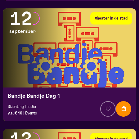
12
theater in de stad
september
Bandje Bandje Dag 1
Stichting Laudio
v.a. € 10
|
Events
theater in de stad