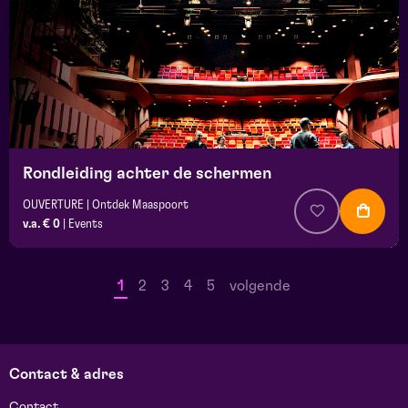
Rondleiding achter de schermen
OUVERTURE | Ontdek Maaspoort
v.a. € 0
|
Events
1
2
3
4
5
volgende
Contact & adres
Contact