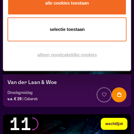
10
alle cookies toestaan
wachtlijst
september
selectie toestaan
alleen noodzakelijke cookies
Van der Laan & Woe
Dinsdagmiddag
v.a. € 29
|
Cabaret
11
wachtlijst