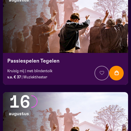
augustus
maand
prijs
locatie
Passiespelen Tegelen
Kruisig mij | met blindentolk
v.a. € 37
|
Muziektheater
16
augustus