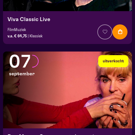
Viva Classic Live
FilmMuziek
v.a. € 64,75
|
Klassiek
07
uitverkocht
september