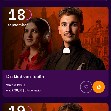
18
september
D'n tied van Toeën
Venlose Revue
v.a. € 28,50
|
Uit de regio