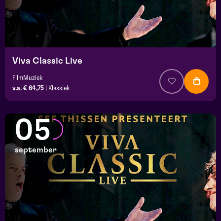
Viva Classic Live
FilmMuziek
v.a. € 64,75
|
Klassiek
05
september