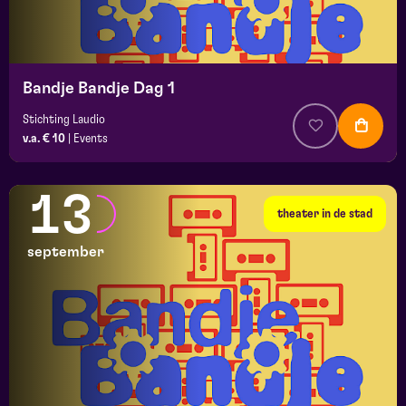
Bandje Bandje Dag 1
Stichting Laudio
v.a. € 10
|
Events
13
theater in de stad
september