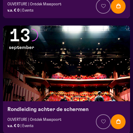
OUVERTURE | Ontdek Maaspoort
v.a. € 0
|
Events
13
september
Rondleiding achter de schermen
OUVERTURE | Ontdek Maaspoort
v.a. € 0
|
Events