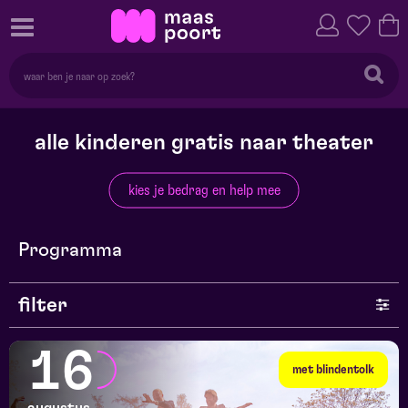
alle kinderen gratis naar theater
kies je bedrag en help mee
Programma
filter
genre
16
met blindentolk
series en selecties