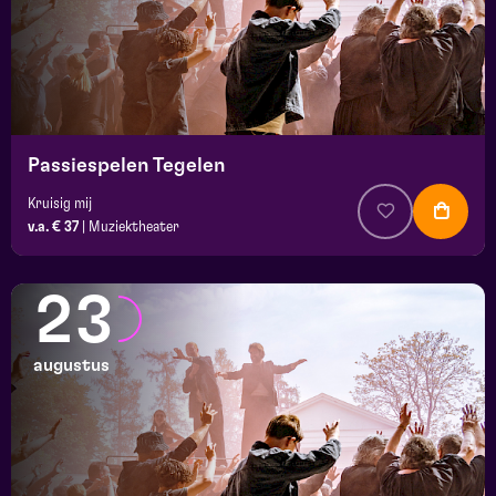
Passiespelen Tegelen
Kruisig mij
v.a. € 37
|
Muziektheater
23
augustus