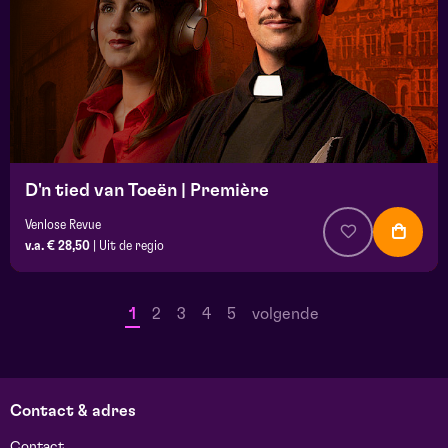
D'n tied van Toeën | Première
Venlose Revue
v.a. € 28,50
|
Uit de regio
1
2
3
4
5
volgende
Contact & adres
Contact