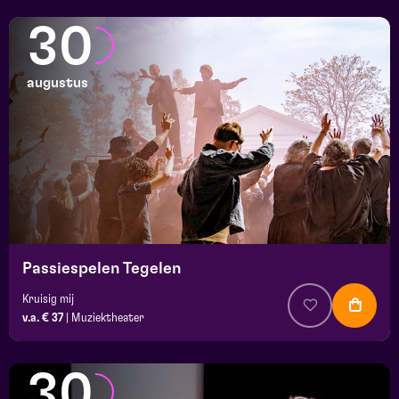
30
augustus
Passiespelen Tegelen
Kruisig mij
v.a. € 37
|
Muziektheater
30