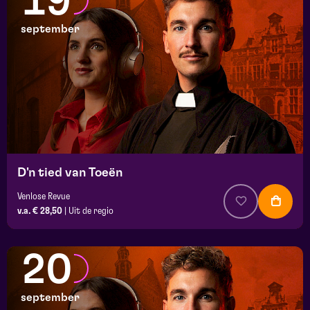
19
september
D'n tied van Toeën
Venlose Revue
v.a. € 28,50
|
Uit de regio
20
september