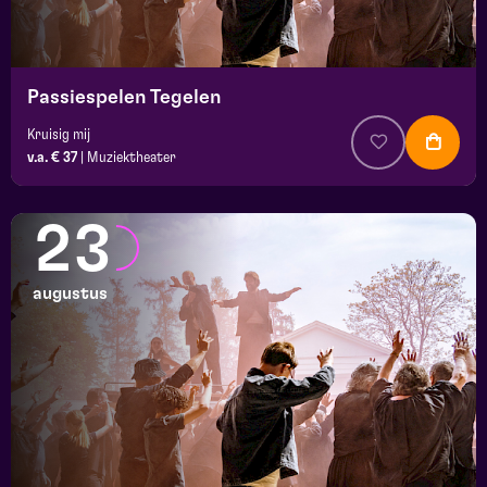
Passiespelen Tegelen
Kruisig mij
v.a. € 37
|
Muziektheater
23
augustus