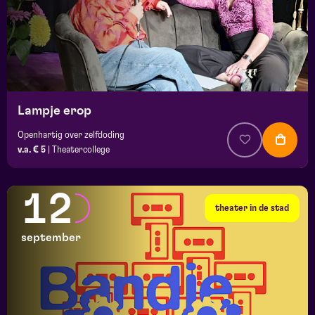
Lampje erop
Openhartig over zelfdoding
v.a. € 5
|
Theatercollege
12
theater in de stad
september