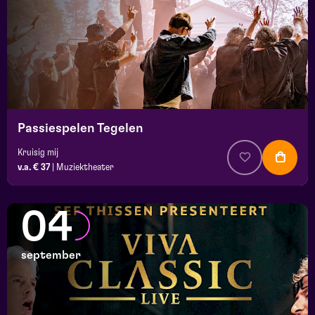
Passiespelen Tegelen
Kruisig mij
v.a. € 37
|
Muziektheater
04
september