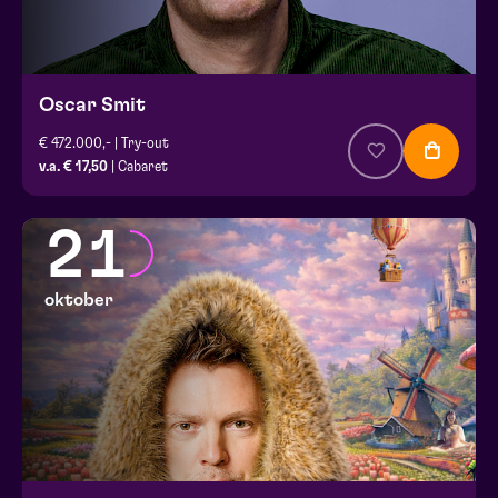
Oscar Smit
€ 472.000,- | Try-out
v.a. € 17,50
| Cabaret
21
oktober