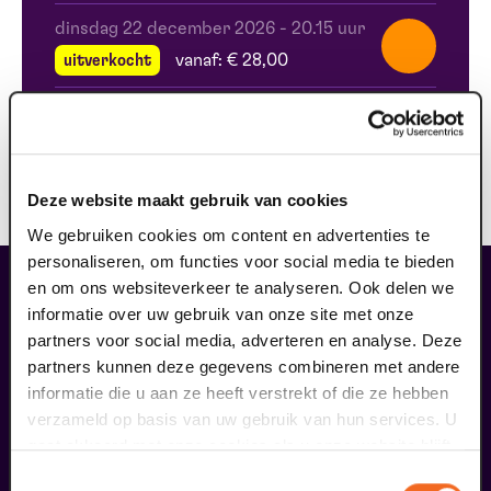
dinsdag 22 december 2026
-
20.15 uur
uitverkocht
vanaf: € 28,00
woensdag 23 december 2026
-
20.15 uur
uitverkocht
vanaf: € 28,00
Deze website maakt gebruik van cookies
We gebruiken cookies om content en advertenties te
personaliseren, om functies voor social media te bieden
en om ons websiteverkeer te analyseren. Ook delen we
maak jouw bezoek compleet
informatie over uw gebruik van onze site met onze
partners voor social media, adverteren en analyse. Deze
partners kunnen deze gegevens combineren met andere
informatie die u aan ze heeft verstrekt of die ze hebben
verzameld op basis van uw gebruik van hun services. U
gaat akkoord met onze cookies als u onze website blijft
gebruiken.
Toestemmingsselectie