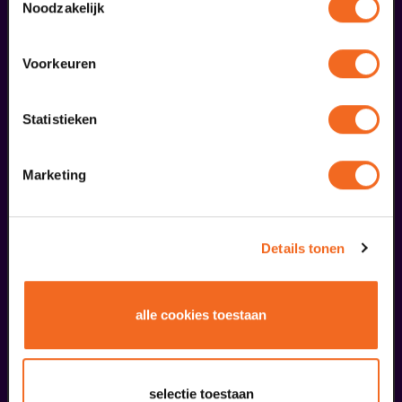
Noodzakelijk
Voorkeuren
Statistieken
Begin bij SIN
Marketing
€ 39,50
meer informatie
Details tonen
liefhebbers bestelden ook...
alle cookies toestaan
02
uitverkocht
oktober
selectie toestaan