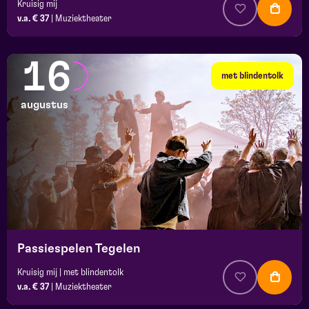
Kruisig mij
v.a. € 37
|
Muziektheater
16
met blindentolk
augustus
Passiespelen Tegelen
Kruisig mij | met blindentolk
v.a. € 37
|
Muziektheater