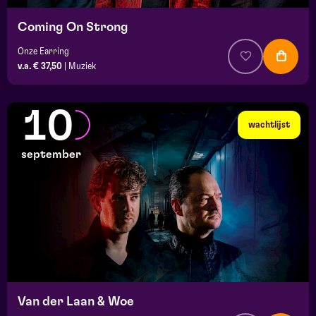
Coming On Strong
Onze Earring
v.a. € 37,50
|
Muziek
10
wachtlijst
september
Van der Laan & Woe