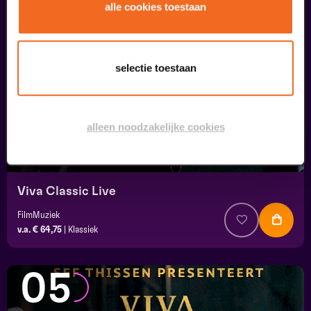
04
alle cookies toestaan
september
selectie toestaan
alleen noodzakelijke cookies
Viva Classic Live
FilmMuziek
v.a. € 64,75
|
Klassiek
05