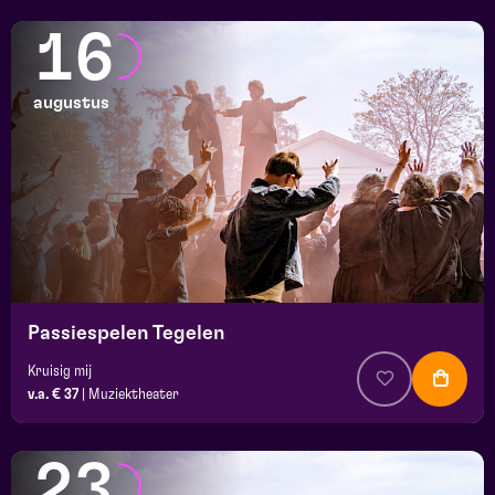
16
augustus
Passiespelen Tegelen
Kruisig mij
v.a. € 37
|
Muziektheater
23