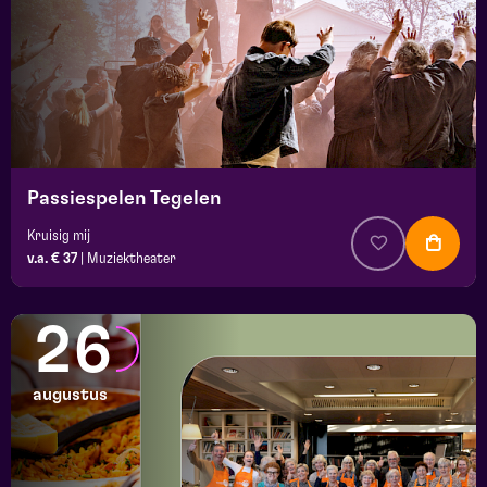
Passiespelen Tegelen
Kruisig mij
v.a. € 37
|
Muziektheater
26
augustus