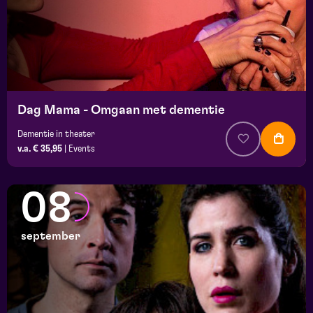
Dag Mama - Omgaan met dementie
Dementie in theater
v.a. € 35,95
|
Events
08
september