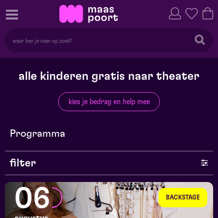
alle kinderen gratis naar theater
kies je bedrag en help mee
Programma
filter
genre
06
BACKSTAGE
series en selecties