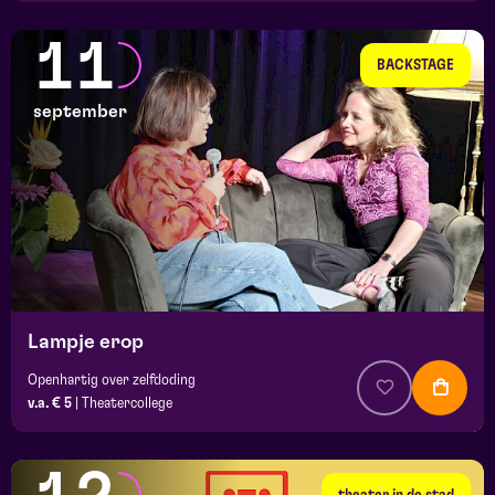
11
BACKSTAGE
september
Lampje erop
Openhartig over zelfdoding
v.a. € 5
|
Theatercollege
theater in de stad