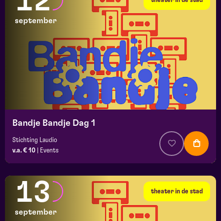
12
september
Bandje Bandje Dag 1
Stichting Laudio
v.a. € 10
|
Events
13
theater in de stad
september