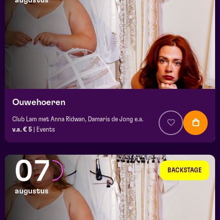
augustus
maand
prijs
locatie
Ouwehoeren
Club Lam met Anna Ridwan, Damaris de Jong e.a.
v.a. € 5
|
Events
07
BACKSTAGE
augustus