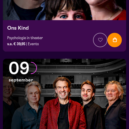
Ons Kind
Psychologie in theater
v.a. € 39,95
|
Events
09
september