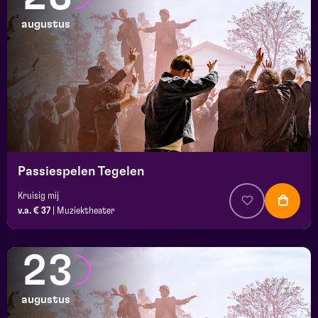
augustus
Passiespelen Tegelen
Kruisig mij
v.a. € 37
|
Muziektheater
23
augustus