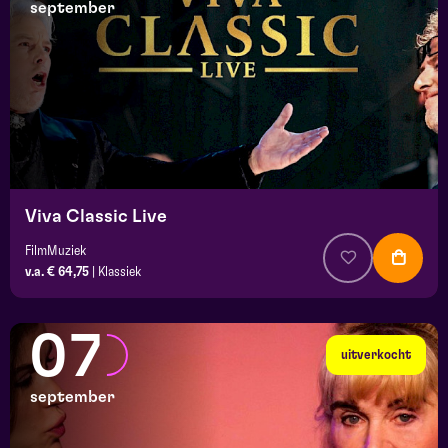
september
Viva Classic Live
FilmMuziek
v.a. € 64,75
|
Klassiek
07
uitverkocht
september