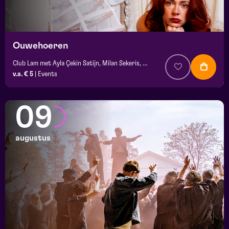
Ouwehoeren
Club Lam met Ayla Çekin Satijn, Milan Sekeris, Dic van Duin, Jean-Baptiste Rey e.a.
v.a. € 5
|
Events
09
augustus