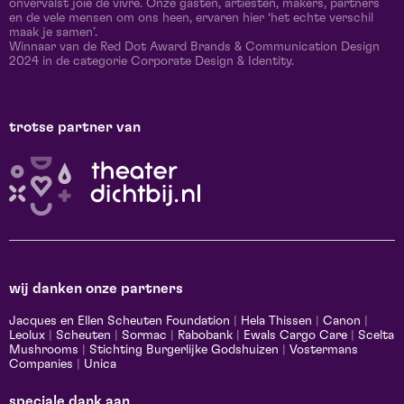
onvervalst joie de vivre. Onze gasten, artiesten, makers, partners
en de vele mensen om ons heen, ervaren hier ‘het echte verschil
maak je samen’.
Winnaar van de Red Dot Award Brands & Communication Design
2024 in de categorie Corporate Design & Identity.
trotse partner van
wij danken onze partners
Jacques en Ellen Scheuten Foundation
|
Hela Thissen
|
Canon
|
Leolux
|
Scheuten
|
Sormac
|
Rabobank
|
Ewals Cargo Care
|
Scelta
Mushrooms
|
Stichting Burgerlijke Godshuizen
|
Vostermans
Companies
|
Unica
speciale dank aan