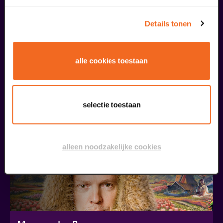
Details tonen
Oscar Smit
€ 472.000,- | Try-out
alle cookies toestaan
v.a. € 17,50
| Cabaret
21
selectie toestaan
oktober
alleen noodzakelijke cookies