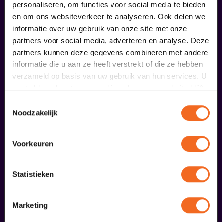
personaliseren, om functies voor social media te bieden
en om ons websiteverkeer te analyseren. Ook delen we
informatie over uw gebruik van onze site met onze
partners voor social media, adverteren en analyse. Deze
partners kunnen deze gegevens combineren met andere
informatie die u aan ze heeft verstrekt of die ze hebben
verzameld op basis van uw gebruik van hun services. U
Claudia de Breij
gaat akkoord met onze cookies als u onze website blijft
gebruiken.
Oudejaarsconference 2026 | Try-out
Toestemmingsselectie
v.a. € 22,50
| Cabaret
Noodzakelijk
16
Voorkeuren
oktober
Statistieken
Marketing