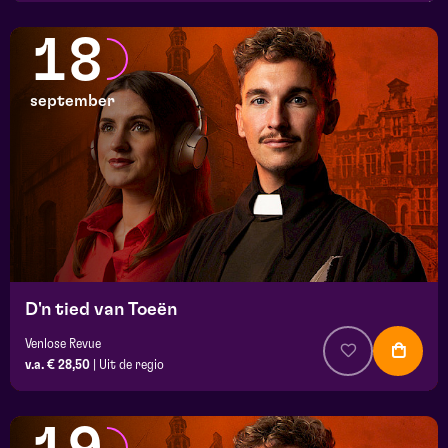
18
september
D'n tied van Toeën
Venlose Revue
v.a. € 28,50
|
Uit de regio