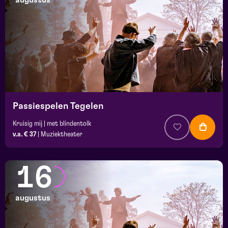
augustus
maand
prijs
locatie
Passiespelen Tegelen
Kruisig mij | met blindentolk
v.a. € 37
|
Muziektheater
16
augustus