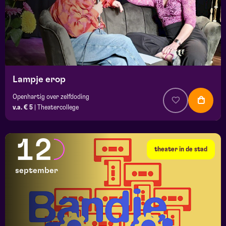
Lampje erop
Openhartig over zelfdoding
v.a. € 5
|
Theatercollege
12
theater in de stad
september