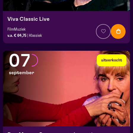
Viva Classic Live
FilmMuziek
v.a. € 64,75
|
Klassiek
07
uitverkocht
september