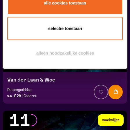
10
alle cookies toestaan
wachtlijst
september
selectie toestaan
alleen noodzakelijke cookies
Van der Laan & Woe
Dinsdagmiddag
v.a. € 29
|
Cabaret
11
wachtlijst