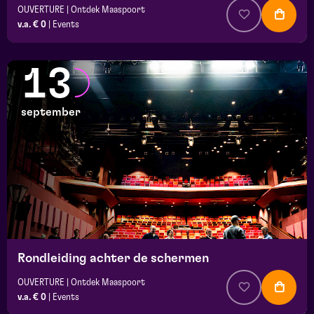
OUVERTURE | Ontdek Maaspoort
v.a. € 0
|
Events
13
september
Rondleiding achter de schermen
OUVERTURE | Ontdek Maaspoort
v.a. € 0
|
Events