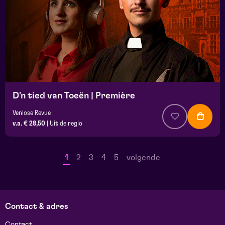
D'n tied van Toeën | Première
Venlose Revue
v.a. € 28,50
|
Uit de regio
1
2
3
4
5
volgende
Contact & adres
Contact