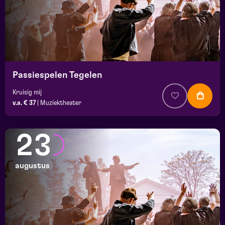
Passiespelen Tegelen
Kruisig mij
v.a. € 37
|
Muziektheater
23
augustus