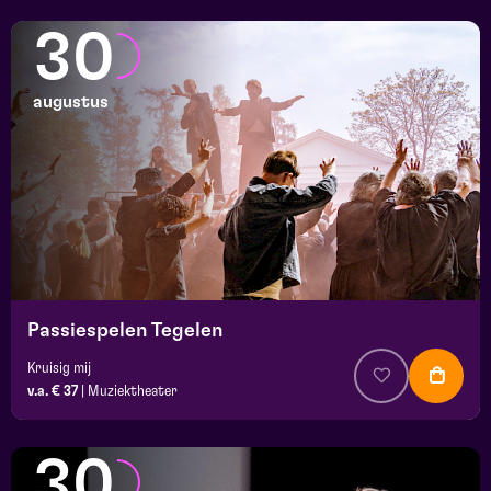
30
augustus
Passiespelen Tegelen
Kruisig mij
v.a. € 37
|
Muziektheater
30