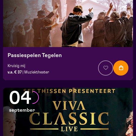
Passiespelen Tegelen
Kruisig mij
v.a. € 37
|
Muziektheater
04
september