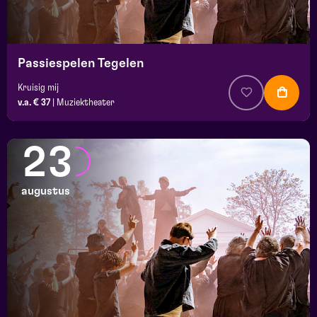
Passiespelen Tegelen
Kruisig mij
v.a. € 37
|
Muziektheater
23
augustus