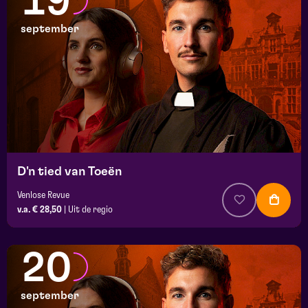
19
september
D'n tied van Toeën
Venlose Revue
v.a. € 28,50
|
Uit de regio
20
september