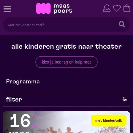
alle kinderen gratis naar theater
kies je bedrag en help mee
Programma
filter
genre
16
met blindentolk
series en selecties