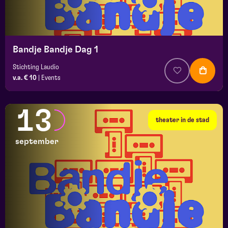
Bandje Bandje Dag 1
Stichting Laudio
v.a. € 10
|
Events
13
theater in de stad
september