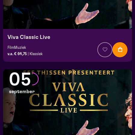
Viva Classic Live
FilmMuziek
v.a. € 64,75
|
Klassiek
05
september