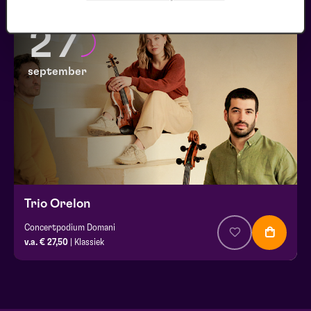
27
september
Trio Orelon
Concertpodium Domani
v.a. € 27,50
| Klassiek