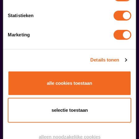
Openbare Masterclass
Viva Classic Vocal Contest 2026
Statistieken
v.a. € 0,00
| Klassiek
Marketing
30
augustus
Details tonen
alle cookies toestaan
selectie toestaan
Finale
Viva Classic Vocal Contest 2026
v.a. € 12,50
| Klassiek
alleen noodzakelijke cookies