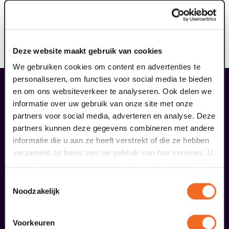
vrouwenkoor en twee solisten. COoL werkt in dit
programma samen met het gerenommeerde koor
Studium Chorale uit Maastricht. Een avond vol
afwisseling met prachtige muziek van Brahms, Mozart
Deze website maakt gebruik van cookies
en Mendelssohn.”
We gebruiken cookies om content en advertenties te
personaliseren, om functies voor social media te bieden
liefhebbers bestelden ook...
en om ons websiteverkeer te analyseren. Ook delen we
informatie over uw gebruik van onze site met onze
29
partners voor social media, adverteren en analyse. Deze
partners kunnen deze gegevens combineren met andere
augustus
informatie die u aan ze heeft verstrekt of die ze hebben
verzameld op basis van uw gebruik van hun services. U
gaat akkoord met onze cookies als u onze website blijft
gebruiken.
Toestemmingsselectie
Noodzakelijk
Voorkeuren