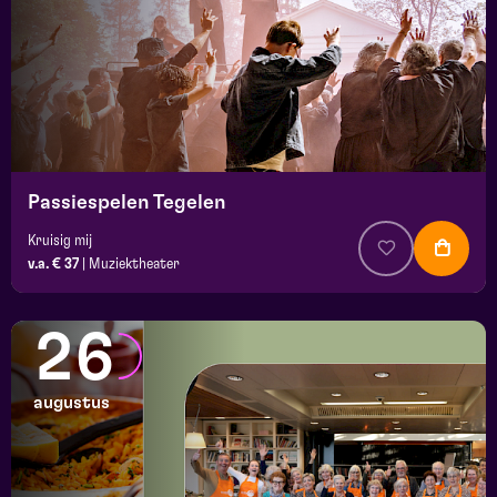
Passiespelen Tegelen
Kruisig mij
v.a. € 37
|
Muziektheater
26
augustus