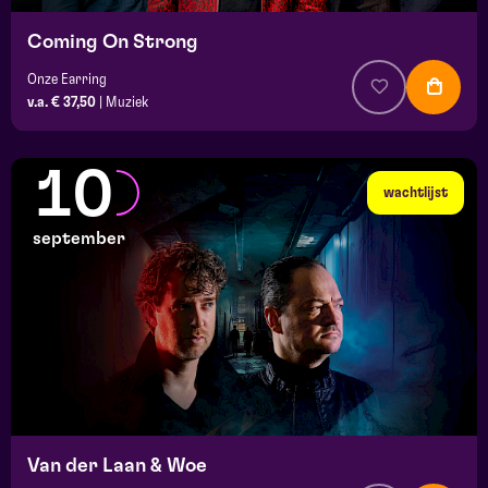
Coming On Strong
Onze Earring
v.a. € 37,50
|
Muziek
10
wachtlijst
september
Van der Laan & Woe