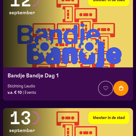
12
september
Bandje Bandje Dag 1
Stichting Laudio
v.a. € 10
|
Events
13
theater in de stad
september