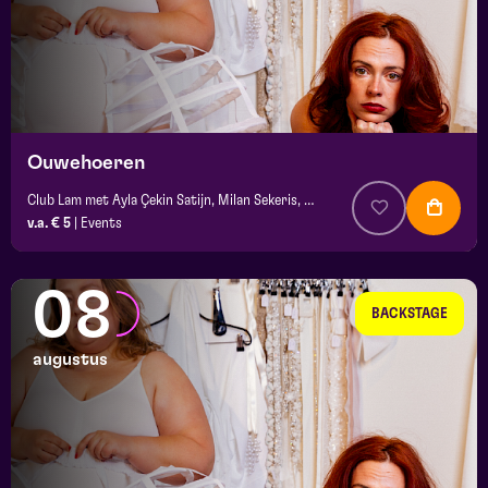
Ouwehoeren
Club Lam met Ayla Çekin Satijn, Milan Sekeris, e.a.
v.a. € 5
|
Events
08
BACKSTAGE
augustus