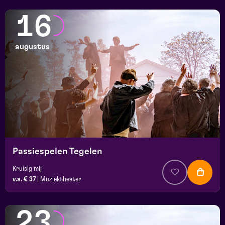
16
augustus
Passiespelen Tegelen
Kruisig mij
v.a. € 37
|
Muziektheater
23