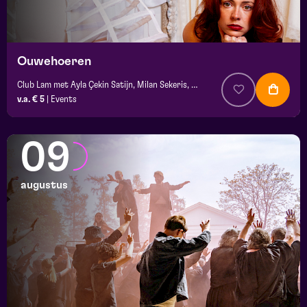
Ouwehoeren
Club Lam met Ayla Çekin Satijn, Milan Sekeris, Dic van Duin, Jean-Baptiste Rey e.a.
v.a. € 5
|
Events
09
augustus