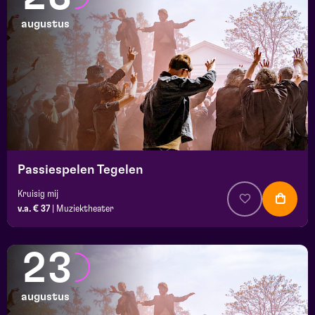
augustus
Passiespelen Tegelen
Kruisig mij
v.a. € 37
|
Muziektheater
23
augustus