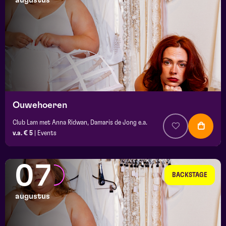
augustus
maand
prijs
locatie
Ouwehoeren
Club Lam met Anna Ridwan, Damaris de Jong e.a.
v.a. € 5
|
Events
07
BACKSTAGE
augustus