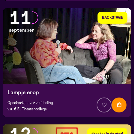
11
BACKSTAGE
september
Lampje erop
Openhartig over zelfdoding
v.a. € 5
|
Theatercollege
theater in de stad