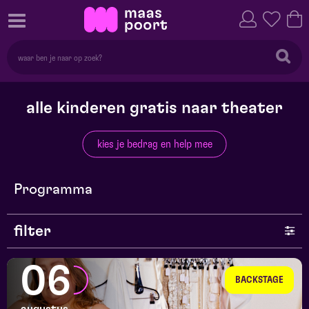
alle kinderen gratis naar theater
kies je bedrag en help mee
Programma
filter
genre
06
BACKSTAGE
series en selecties