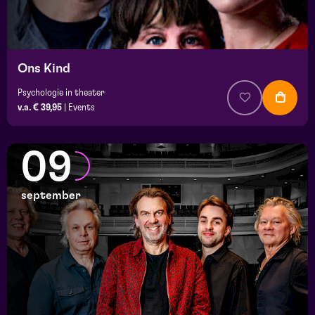
Ons Kind
Psychologie in theater
v.a. € 39,95
|
Events
09
september