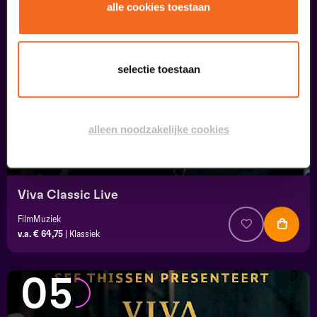
04
alle cookies toestaan
september
selectie toestaan
alleen noodzakelijke cookies
Viva Classic Live
FilmMuziek
v.a. € 64,75
|
Klassiek
05