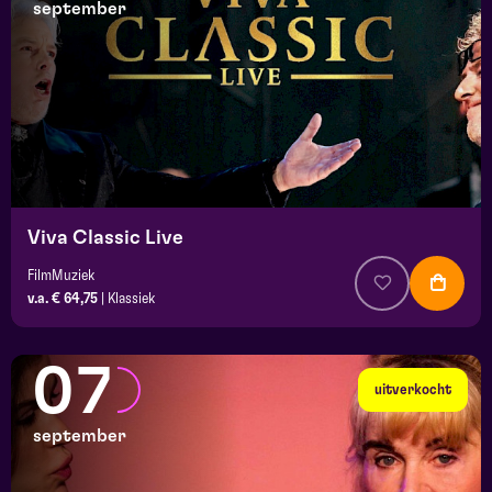
september
Viva Classic Live
FilmMuziek
v.a. € 64,75
|
Klassiek
07
uitverkocht
september