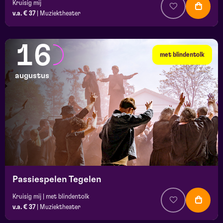
Kruisig mij
v.a. € 37
|
Muziektheater
16
met blindentolk
augustus
Passiespelen Tegelen
Kruisig mij | met blindentolk
v.a. € 37
|
Muziektheater