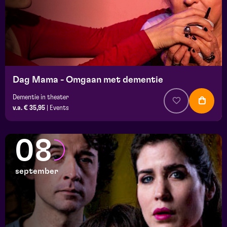
Dag Mama - Omgaan met dementie
Dementie in theater
v.a. € 35,95
|
Events
08
september