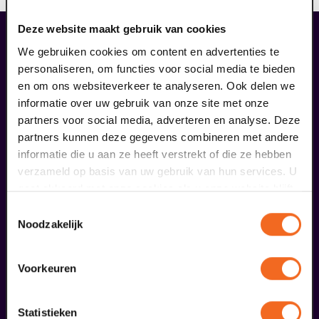
Deze website maakt gebruik van cookies
liefhebbers bestelden ook...
We gebruiken cookies om content en advertenties te
18
personaliseren, om functies voor social media te bieden
en om ons websiteverkeer te analyseren. Ook delen we
informatie over uw gebruik van onze site met onze
september
partners voor social media, adverteren en analyse. Deze
partners kunnen deze gegevens combineren met andere
informatie die u aan ze heeft verstrekt of die ze hebben
verzameld op basis van uw gebruik van hun services. U
gaat akkoord met onze cookies als u onze website blijft
gebruiken.
Toestemmingsselectie
Noodzakelijk
D'n tied van Toeën
Venlose Revue
Voorkeuren
v.a. € 28,50
| Uit de regio
Statistieken