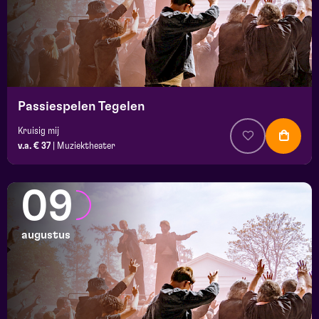
Passiespelen Tegelen
Kruisig mij
v.a. € 37
|
Muziektheater
09
augustus