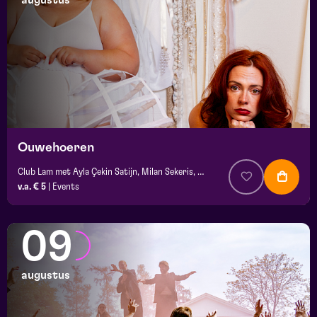
augustus
maand
prijs
locatie
Ouwehoeren
Club Lam met Ayla Çekin Satijn, Milan Sekeris, Dic van Duin, Jean-Baptiste Rey e.a.
v.a. € 5
|
Events
09
augustus