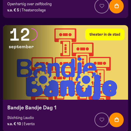
Openhartig over zelfdoding
v.a. € 5
|
Theatercollege
12
theater in de stad
september
Bandje Bandje Dag 1
Stichting Laudio
v.a. € 10
|
Events