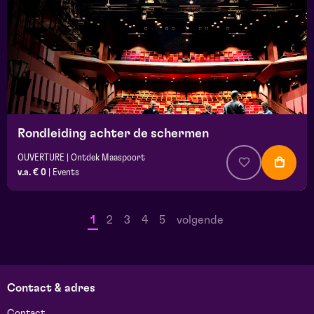
Rondleiding achter de schermen
OUVERTURE | Ontdek Maaspoort
v.a. € 0
|
Events
1
2
3
4
5
volgende
Contact & adres
Contact