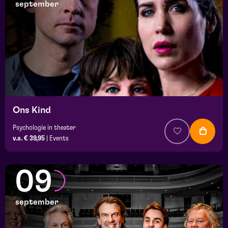
september
Ons Kind
Psychologie in theater
v.a. € 39,95
|
Events
09
september