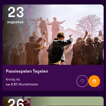
23
augustus
Passiespelen Tegelen
Kruisig mij
v.a. € 37
|
Muziektheater
26