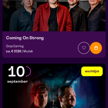
Coming On Strong
Onze Earring
v.a. € 37,50
|
Muziek
10
wachtlijst
september