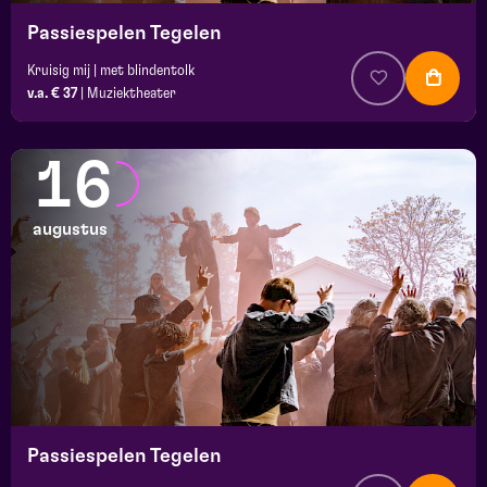
Passiespelen Tegelen
Kruisig mij | met blindentolk
v.a. € 37
|
Muziektheater
16
augustus
Passiespelen Tegelen