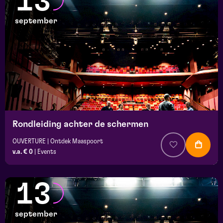
13
september
Rondleiding achter de schermen
OUVERTURE | Ontdek Maaspoort
v.a. € 0
|
Events
13
september