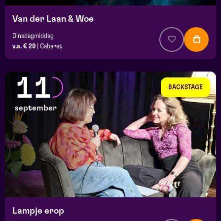
Van der Laan & Woe
Dinsdagmiddag
v.a. € 29
|
Cabaret
11
BACKSTAGE
september
Lampje erop