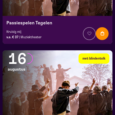
Passiespelen Tegelen
Kruisig mij
v.a. € 37
|
Muziektheater
16
met blindentolk
augustus