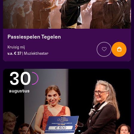
Passiespelen Tegelen
Kruisig mij
v.a. € 37
|
Muziektheater
30
augustus