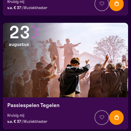
Kruisig mij
v.a. € 37
|
Muziektheater
23
augustus
Passiespelen Tegelen
Kruisig mij
v.a. € 37
|
Muziektheater