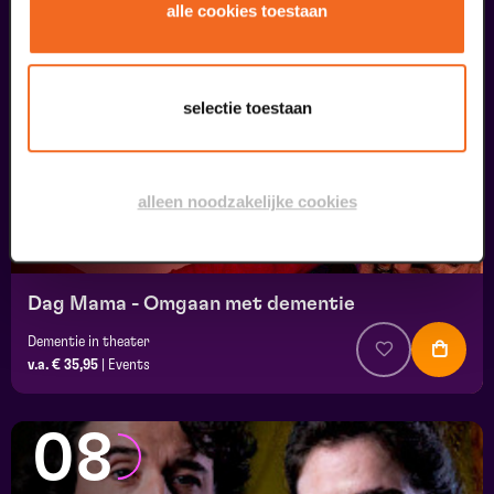
07
alle cookies toestaan
uitverkocht
september
selectie toestaan
alleen noodzakelijke cookies
Dag Mama - Omgaan met dementie
Dementie in theater
v.a. € 35,95
|
Events
08