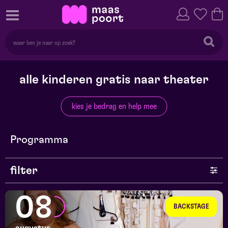
alle kinderen gratis naar theater
kies je bedrag en help mee
Programma
filter
genre
08
BACKSTAGE
series en selecties