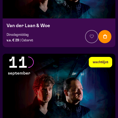
Van der Laan & Woe
Dinsdagmiddag
v.a. € 29
|
Cabaret
11
wachtlijst
september