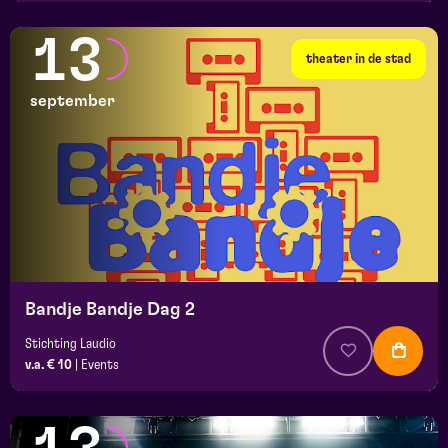
13
theater in de stad
september
Bandje Bandje Dag 2
Stichting Laudio
v.a. € 10
|
Events