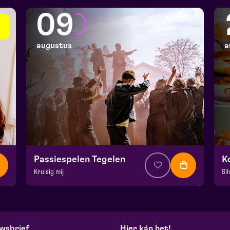
09
augustus
a
Passiespelen Tegelen
Kruisig mij
Si
v.a. € 37,00
| Muziektheater
v.
De Doolhof | Tegelen
Ko
zo 9 augustus 2026 | 13:00
wo
wsbrief
Hier kán het!