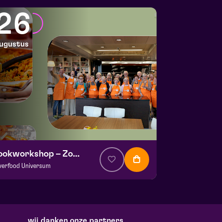
26
ugustus
Kookworkshop – Zomer op je bord – Peel en Maas
lverfood Universum
a. € 30,00
| Events
okstudio de Garde | Molenstraat 14b Helden
 26 augustus 2026 | 14:00
wij danken onze partners