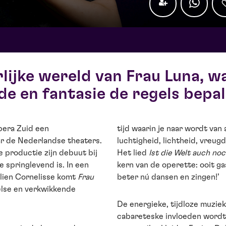
ijke wereld van Frau Luna, wa
fde en fantasie de regels bepal
pera Zuid een
tijd waarin je naar wordt van 
r de Nederlandse theaters.
luchtigheid, lichtheid, vreugd
 productie zijn debuut bij
Het lied
Ist die Welt auch no
 springlevend is. In een
kern van de operette: ooit ga
lien Cornelisse komt
Frau
beter nú dansen en zingen!’
eelse en verkwikkende
De energieke, tijdloze muzie
cabareteske invloeden wordt 