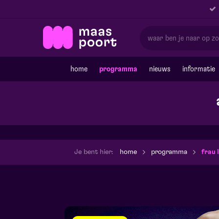
home
programma
nieuws
informatie
Je bent hier:
home
programma
frau 