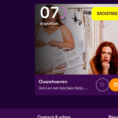
07
BACKSTAGE
augustus
Ouwehoeren
Club Lam met Ayla Çekin Satijn, Milan Sekeris, e.a.
v.a. € 5,00
| Events
BACKSTAGE | Piet Kingma zaal
vr 7 augustus 2026 | 20:15
Contact & adres
Nieu