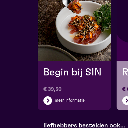
Begin bij SIN
R
€ 39,50
€ 
meer informatie
liefhebbers bestelden ook...