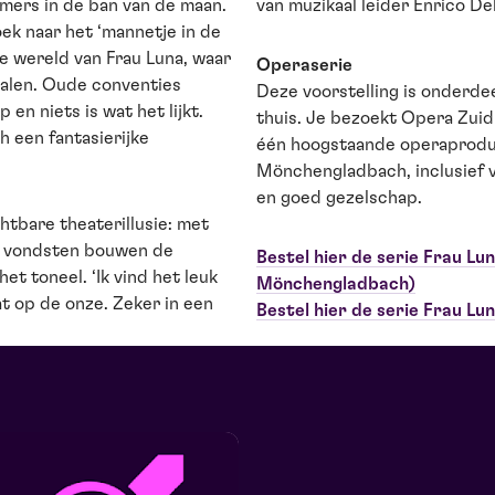
mers in de ban van de maan.
van muzikaal leider Enrico D
ek naar het ‘mannetje in de
ke wereld van Frau Luna, waar
Operaserie
epalen. Oude conventies
Deze voorstelling is onderde
en niets is wat het lijkt.
thuis. Je bezoekt Opera Zuid
h een fantasierijke
één hoogstaande operaproduc
Mönchengladbach, inclusief 
en goed gezelschap.
htbare theaterillusie: met
le vondsten bouwen de
Bestel hier de serie Frau Lu
t toneel. ‘Ik vind het leuk
Mönchengladbach)
t op de onze. Zeker in een
Bestel hier de serie Frau Lu