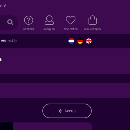
n 9
contact
inloggen
favorieten
winkelwagen
educatie
r
terug