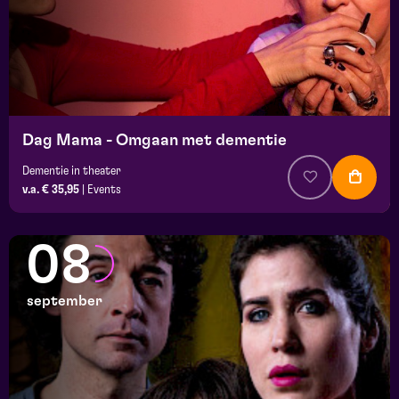
Dag Mama - Omgaan met dementie
Dementie in theater
v.a. € 35,95
|
Events
08
september