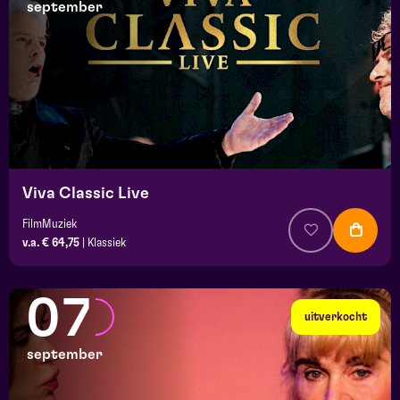
september
Viva Classic Live
FilmMuziek
v.a. € 64,75
|
Klassiek
07
uitverkocht
september