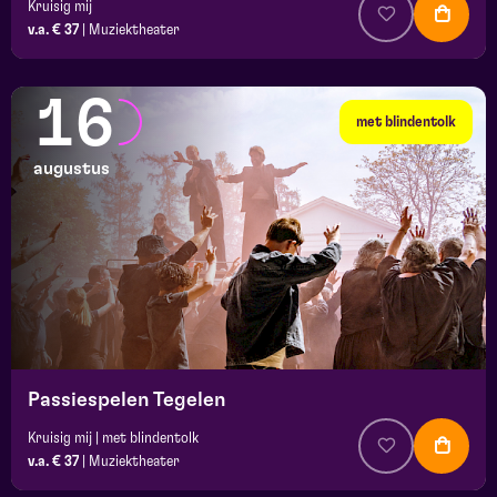
Kruisig mij
v.a. € 37
|
Muziektheater
16
met blindentolk
augustus
Passiespelen Tegelen
Kruisig mij | met blindentolk
v.a. € 37
|
Muziektheater