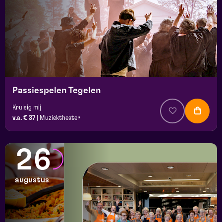
Passiespelen Tegelen
Kruisig mij
v.a. € 37
|
Muziektheater
26
augustus