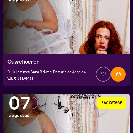
augustus
maand
prijs
locatie
Ouwehoeren
Club Lam met Anna Ridwan, Damaris de Jong e.a.
v.a. € 5
|
Events
07
BACKSTAGE
augustus