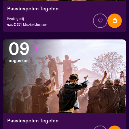
Passiespelen Tegelen
Kruisig mij
v.a. € 37
|
Muziektheater
09
augustus
Passiespelen Tegelen