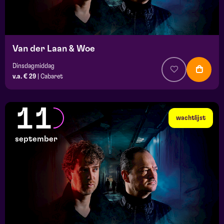
Van der Laan & Woe
Dinsdagmiddag
v.a. € 29
|
Cabaret
11
wachtlijst
september