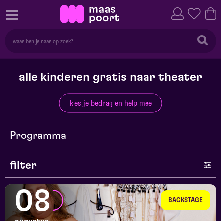
alle kinderen gratis naar theater
kies je bedrag en help mee
Programma
filter
genre
08
BACKSTAGE
series en selecties