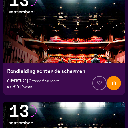
13
september
Rondleiding achter de schermen
OUVERTURE | Ontdek Maaspoort
v.a. € 0
|
Events
13
september