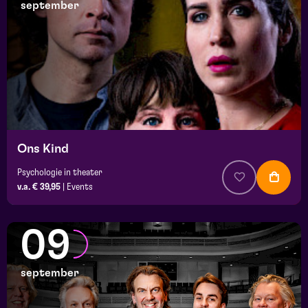
september
Ons Kind
Psychologie in theater
v.a. € 39,95
|
Events
09
september