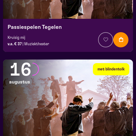
Passiespelen Tegelen
Kruisig mij
v.a. € 37
|
Muziektheater
16
met blindentolk
augustus