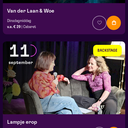
Van der Laan & Woe
Dinsdagmiddag
v.a. € 29
|
Cabaret
11
BACKSTAGE
september
Lampje erop