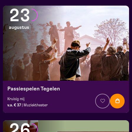
23
augustus
Passiespelen Tegelen
Kruisig mij
v.a. € 37
|
Muziektheater
26