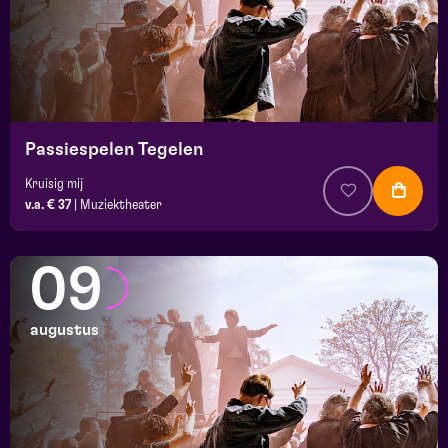
Passiespelen Tegelen
Kruisig mij
v.a. € 37
|
Muziektheater
09
augustus