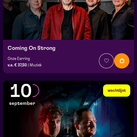
Coming On Strong
Onze Earring
v.a. € 37,50
|
Muziek
10
wachtlijst
september