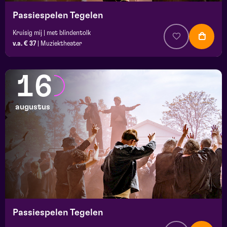
Passiespelen Tegelen
Kruisig mij | met blindentolk
v.a. € 37
|
Muziektheater
16
augustus
Passiespelen Tegelen