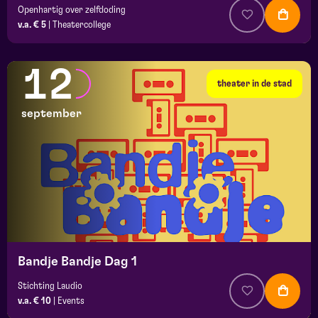
Openhartig over zelfdoding
v.a. € 5
|
Theatercollege
12
theater in de stad
september
Bandje Bandje Dag 1
Stichting Laudio
v.a. € 10
|
Events