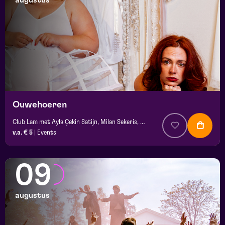
augustus
maand
prijs
locatie
Ouwehoeren
Club Lam met Ayla Çekin Satijn, Milan Sekeris, Dic van Duin, Jean-Baptiste Rey e.a.
v.a. € 5
|
Events
09
augustus