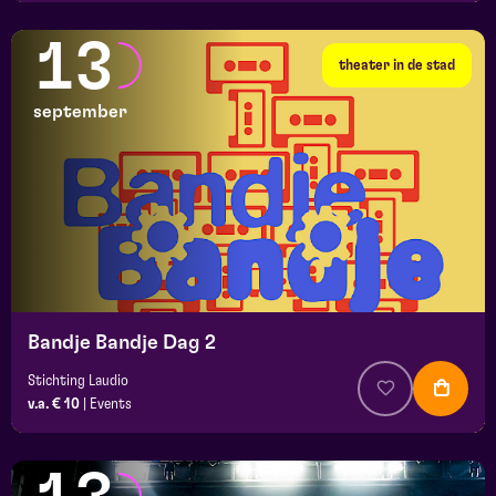
13
theater in de stad
september
Bandje Bandje Dag 2
Stichting Laudio
v.a. € 10
|
Events