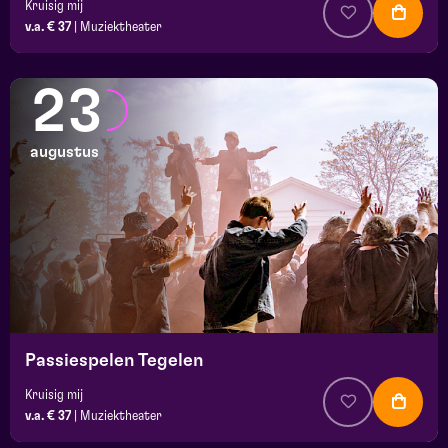
Kruisig mij
v.a. € 37
|
Muziektheater
23
augustus
Passiespelen Tegelen
Kruisig mij
v.a. € 37
|
Muziektheater