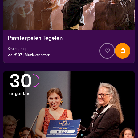
Passiespelen Tegelen
Kruisig mij
v.a. € 37
|
Muziektheater
30
augustus