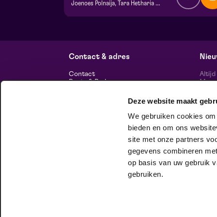
Joenoes Polnaija, Tara Hetharia & Jefta Tanate
v.a. € 21,00
| Toneel
Frans Boermans zaal
do 1 oktober 2026 | 20:15
Contact & adres
Nieu
Contact
Altij
Route & Parkeren
Maasp
voor 
Deze website maakt gebr
Informatie
We gebruiken cookies om c
Over ons
Vacatures
bieden en om ons websitev
Theatertechniek
site met onze partners vo
Duurzaam ondernemen
volg
Privacy
gegevens combineren met a
op basis van uw gebruik v
huisgezelschap
gebruiken.
Bij Club Lam mag je onbeschaamd
jezelf zijn. Meer weten?
Check het hier.