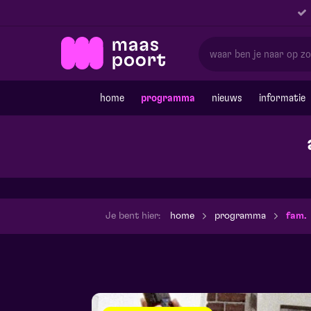
home
programma
nieuws
informatie
Je bent hier:
home
programma
fam.