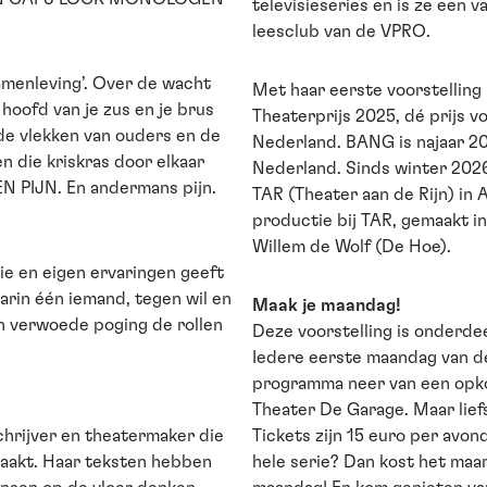
televisieseries en is ze een 
leesclub van de VPRO.
menleving’. Over de wacht
Met haar eerste voorstellin
hoofd van je zus en je brus
Theaterprijs 2025, dé prijs 
nde vlekken van ouders en de
Nederland. BANG is najaar 20
 die kriskras door elkaar
Nederland. Sinds winter 2026 
EN PIJN. En andermans pijn.
TAR (Theater aan de Rijn) in
productie bij TAR, gemaakt 
Willem de Wolf (De Hoe).
ie en eigen ervaringen geeft
aarin één iemand, tegen wil en
Maak je maandag!
en verwoede poging de rollen
Deze voorstelling is onderde
Iedere eerste maandag van d
programma neer van een opko
Theater De Garage. Maar lief
chrijver en theatermaker die
Tickets zijn 15 euro per avond
maakt. Haar teksten hebben
hele serie? Dan kost het maar