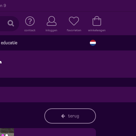
n 9
contact
inloggen
favorieten
winkelwagen
educatie
r
terug