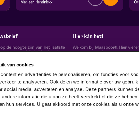
Marleen Hendrickx
v.a. € 15,00
| Toneel
v.
Theater De Garage | Venlo
Fr
ma 5 oktober 2026 | 20:15
wo
wsbrief
Hier kán het!
d op de hoogte zijn van het laatste
Welkom bij Maaspoort. Hier viere
oort nieuws? Schrijf je hier in
cultuur en het leven met een
onze nieuwsbrief.
onvervalst joie de vivre. Onze gas
artiesten, makers, partners en de 
uik van cookies
mensen om ons heen, ervaren hier
echte verschil maak je samen’.
schrijf je in
ontent en advertenties te personaliseren, om functies voor soci
Winnaar van de Red Dot Award B
erkeer te analyseren. Ook delen we informatie over uw gebruik
& Communication Design 2024 in
categorie Corporate Design & Iden
or social media, adverteren en analyse. Deze partners kunnen d
 ons op
ndere informatie die u aan ze heeft verstrekt of die ze hebben
an hun services. U gaat akkoord met onze cookies als u onze web
trotse partner van