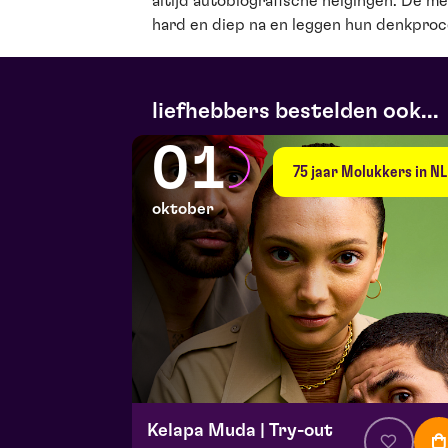
altijd autobiografische neigingen. De m
hard en diep na en leggen hun denkproc
liefhebbers bestelden ook...
01
75 jaar Molukkers in NL
oktober
Kelapa Muda | Try-out