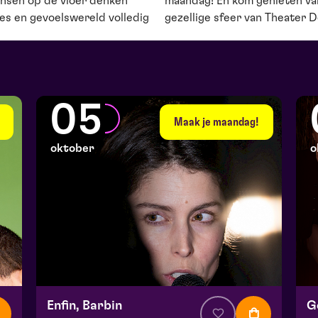
ensen op de vloer denken
maandag! En kom genieten van
es en gevoelswereld volledig
gezellige sfeer van Theater 
05
Maak je maandag!
oktober
o
Enfin, Barbin