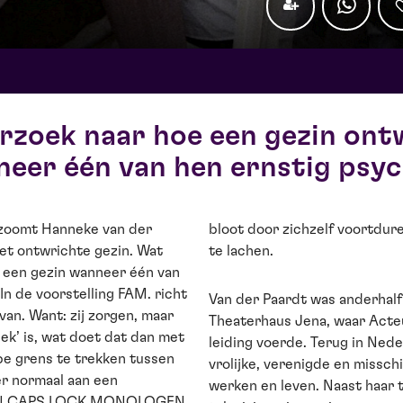
rzoek naar hoe een gezin ont
eer één van hen ernstig psych
zoomt Hanneke van der
bloot door zichzelf voortdure
het ontwrichte gezin. Wat
te lachen.
 een gezin wanneer één van
n de voorstelling FAM. richt
Van der Paardt was anderhalf
van. Want: zij zorgen, maar
Theaterhaus Jena, waar Act
iek’ is, wat doet dat dan met
leiding voerde. Terug in Ned
rpe grens te trekken tussen
vrolijke, verenigde en missch
eer normaal aan een
werken en leven. Naast haar 
R IN CAPS LOCK MONOLOGEN