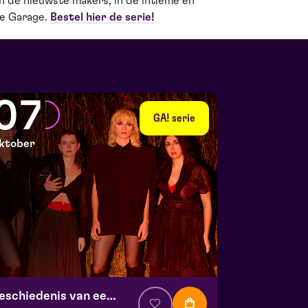
 de nieuwste makers, in de intieme en
De Garage.
Bestel hier de serie!
07
GA! serie
ktober
Geschiedenis van een ongeluk