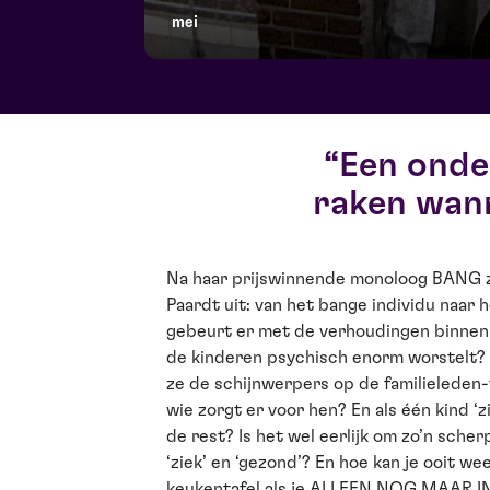
mei
Een onde
raken wann
Na haar prijswinnende monoloog BANG 
Paardt uit: van het bange individu naar 
gebeurt er met de verhoudingen binnen
de kinderen psychisch enorm worstelt? I
ze de schijnwerpers op de familieleden-
wie zorgt er voor hen? En als één kind ‘z
de rest? Is het wel eerlijk om zo’n sche
‘ziek’ en ‘gezond’? En hoe kan je ooit w
keukentafel als je ALLEEN NOG MAA