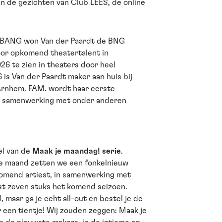
van de gezichten van Club LEES, de online
g BANG won Van der Paardt de BNG
voor opkomend theatertalent in
26 te zien in theaters door heel
is Van der Paardt maker aan huis bij
 Arnhem. FAM. wordt haar eerste
in samenwerking met onder anderen
el van de
Maak je maandag! serie
.
e maand zetten we een fonkelnieuw
mend artiest, in samenwerking met
st zeven stuks het komend seizoen.
, maar ga je echt all-out en bestel je de
 een tientje! Wij zouden zeggen: Maak je