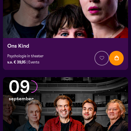
Ons Kind
Psychologie in theater
v.a. € 39,95
|
Events
09
september