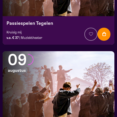
Passiespelen Tegelen
Kruisig mij
v.a. € 37
|
Muziektheater
09
augustus