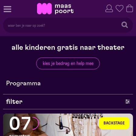
alle kinderen gratis naar theater
kies je bedrag en help mee
Programma
filter
genre
07
BACKSTAGE
series en selecties