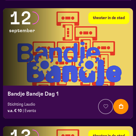
12
theater in de stad
september
Bandje Bandje Dag 1
Stichting Laudio
v.a. € 10
|
Events
theater in de stad