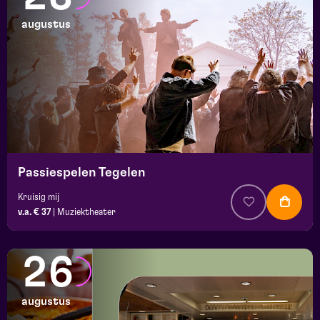
augustus
Passiespelen Tegelen
Kruisig mij
v.a. € 37
|
Muziektheater
26
augustus