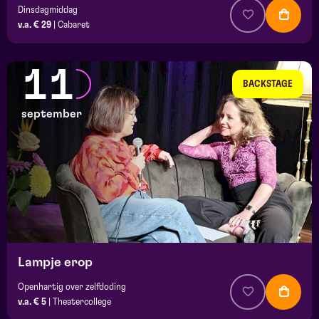
Dinsdagmiddag
v.a. € 29
|
Cabaret
11
BACKSTAGE
september
Lampje erop
Openhartig over zelfdoding
v.a. € 5
|
Theatercollege