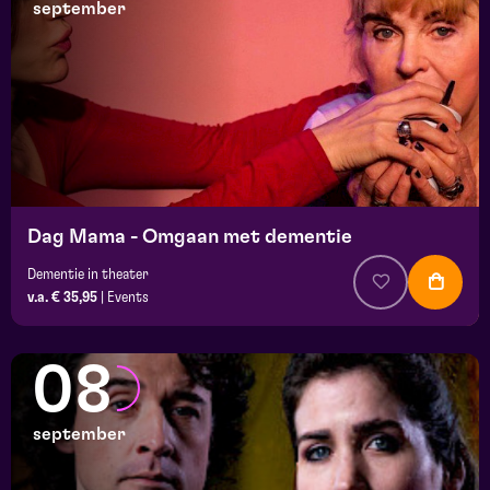
september
Dag Mama - Omgaan met dementie
Dementie in theater
v.a. € 35,95
|
Events
08
september