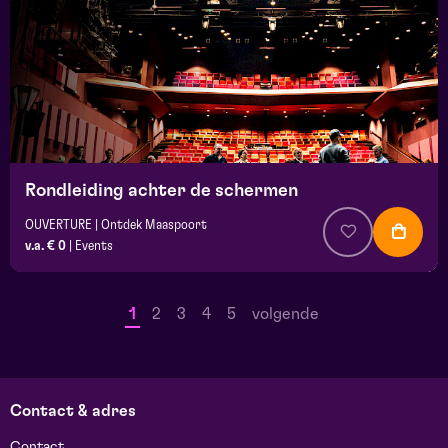
Rondleiding achter de schermen
OUVERTURE | Ontdek Maaspoort
v.a. € 0
|
Events
1
2
3
4
5
volgende
Contact & adres
Contact