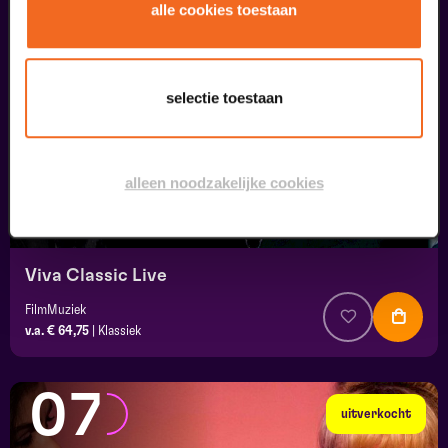
05
alle cookies toestaan
september
selectie toestaan
alleen noodzakelijke cookies
Viva Classic Live
FilmMuziek
v.a. € 64,75
|
Klassiek
07
uitverkocht