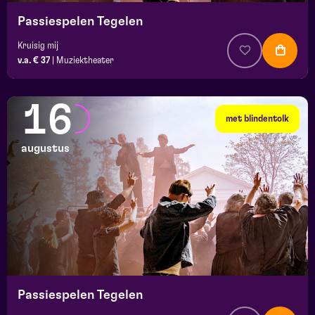
Passiespelen Tegelen
Kruisig mij
v.a. € 37
|
Muziektheater
16
met blindentolk
augustus
Passiespelen Tegelen