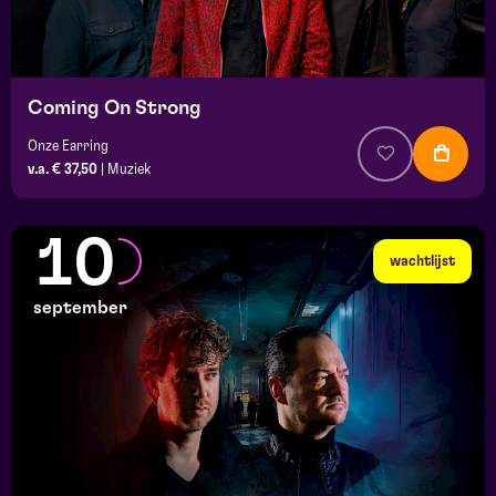
Coming On Strong
Onze Earring
v.a. € 37,50
|
Muziek
10
wachtlijst
september