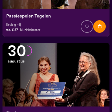
Passiespelen Tegelen
Kruisig mij
v.a. € 37
|
Muziektheater
30
augustus