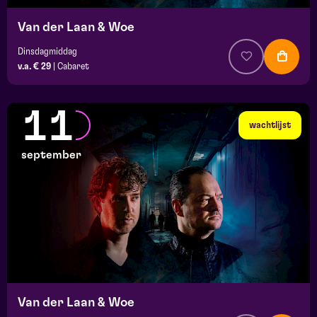
Van der Laan & Woe
Dinsdagmiddag
v.a. € 29
|
Cabaret
11
wachtlijst
september
Van der Laan & Woe