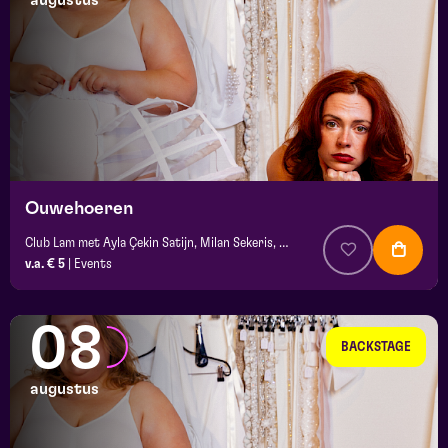
augustus
maand
prijs
locatie
Ouwehoeren
Club Lam met Ayla Çekin Satijn, Milan Sekeris, e.a.
v.a. € 5
|
Events
08
BACKSTAGE
augustus