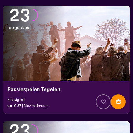
23
augustus
Passiespelen Tegelen
Kruisig mij
v.a. € 37
|
Muziektheater
23