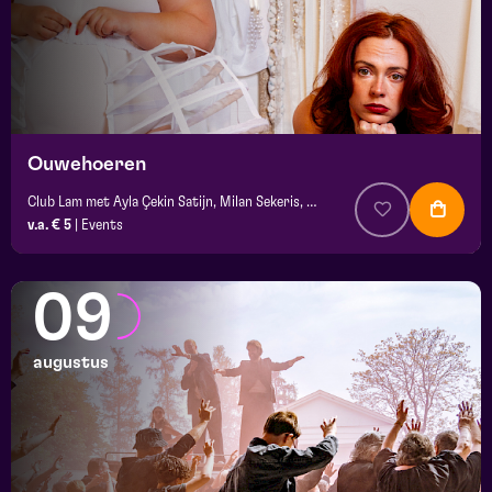
Ouwehoeren
Club Lam met Ayla Çekin Satijn, Milan Sekeris, Dic van Duin, Jean-Baptiste Rey e.a.
v.a. € 5
|
Events
09
augustus