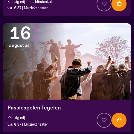
Kruisig mij | met blindentolk
v.a. € 37
|
Muziektheater
16
augustus
Passiespelen Tegelen
Kruisig mij
v.a. € 37
|
Muziektheater