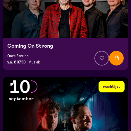
Coming On Strong
Onze Earring
v.a. € 37,50
|
Muziek
10
wachtlijst
september