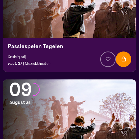
Passiespelen Tegelen
Kruisig mij
v.a. € 37
|
Muziektheater
09
augustus