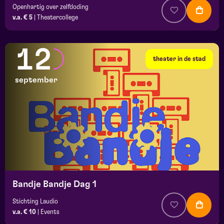
Openhartig over zelfdoding
v.a. € 5
|
Theatercollege
12
theater in de stad
september
Bandje Bandje Dag 1
Stichting Laudio
v.a. € 10
|
Events