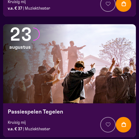
Kruisig mij
v.a. € 37
|
Muziektheater
23
augustus
Passiespelen Tegelen
Kruisig mij
v.a. € 37
|
Muziektheater