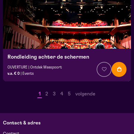
Rondleiding achter de schermen
OUVERTURE | Ontdek Maaspoort
v.a. € 0
|
Events
1
2
3
4
5
volgende
Contact & adres
Contact