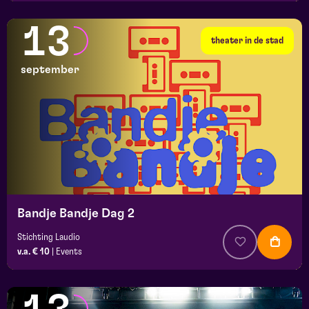
13
theater in de stad
september
Bandje Bandje Dag 2
Stichting Laudio
v.a. € 10
|
Events