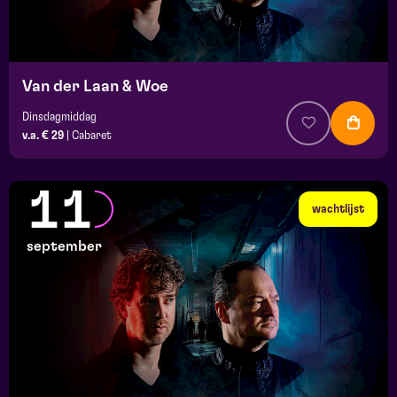
Van der Laan & Woe
Dinsdagmiddag
v.a. € 29
|
Cabaret
11
wachtlijst
september