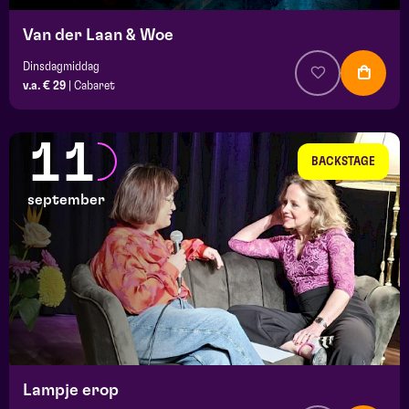
Van der Laan & Woe
Dinsdagmiddag
v.a. € 29
|
Cabaret
11
BACKSTAGE
september
Lampje erop