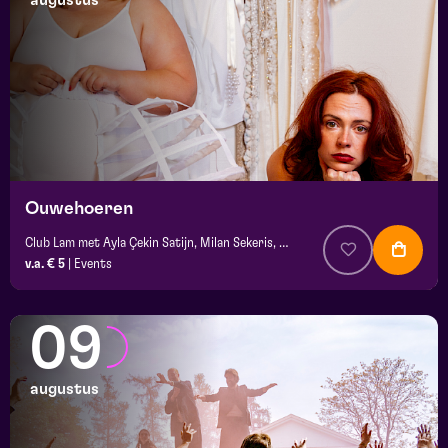
augustus
maand
prijs
locatie
Ouwehoeren
Club Lam met Ayla Çekin Satijn, Milan Sekeris, Dic van Duin, Jean-Baptiste Rey e.a.
v.a. € 5
|
Events
09
augustus