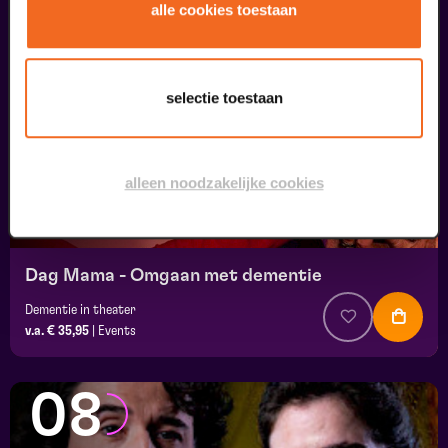
07
alle cookies toestaan
uitverkocht
september
selectie toestaan
alleen noodzakelijke cookies
Dag Mama - Omgaan met dementie
Dementie in theater
v.a. € 35,95
|
Events
08