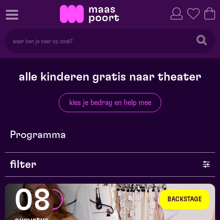
alle kinderen gratis naar theater
kies je bedrag en help mee
Programma
filter
genre
08
BACKSTAGE
series en selecties