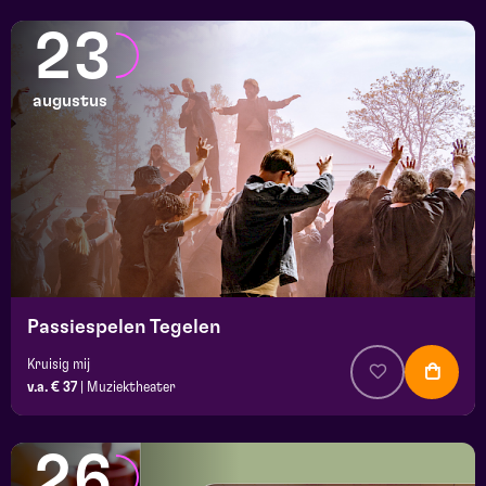
23
augustus
Passiespelen Tegelen
Kruisig mij
v.a. € 37
|
Muziektheater
26