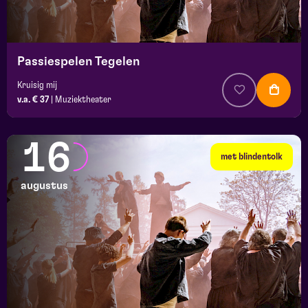
Passiespelen Tegelen
Kruisig mij
v.a. € 37
|
Muziektheater
16
met blindentolk
augustus