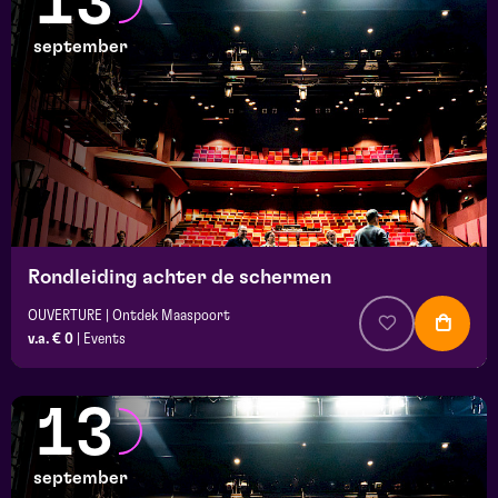
13
september
Rondleiding achter de schermen
OUVERTURE | Ontdek Maaspoort
v.a. € 0
|
Events
13
september