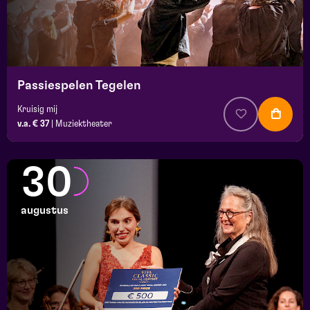
Passiespelen Tegelen
Kruisig mij
v.a. € 37
|
Muziektheater
30
augustus