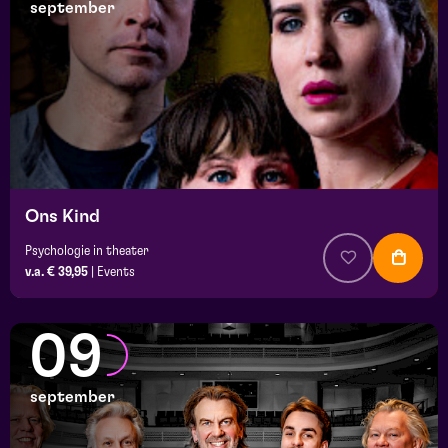
september
Ons Kind
Psychologie in theater
v.a. € 39,95
|
Events
09
september