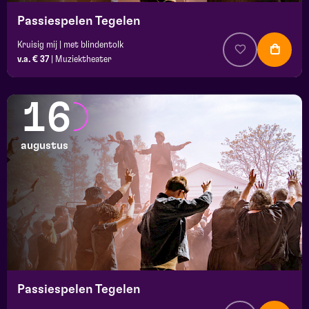
Passiespelen Tegelen
Kruisig mij | met blindentolk
v.a. € 37
|
Muziektheater
16
augustus
Passiespelen Tegelen