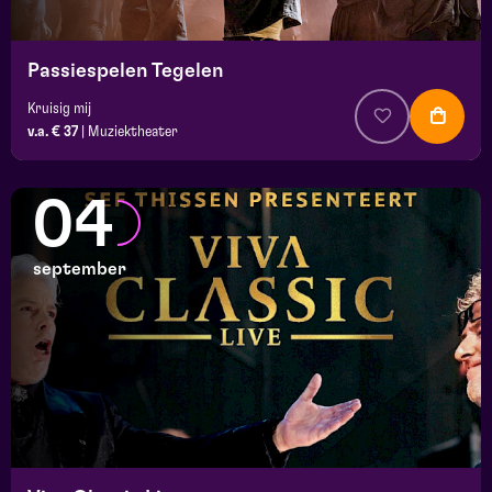
Passiespelen Tegelen
Kruisig mij
v.a. € 37
|
Muziektheater
04
september