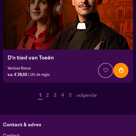
D'n tied van Toeën
Venlose Revue
v.a. € 28,50
|
Uit de regio
1
2
3
4
5
volgende
Contact & adres
Contact