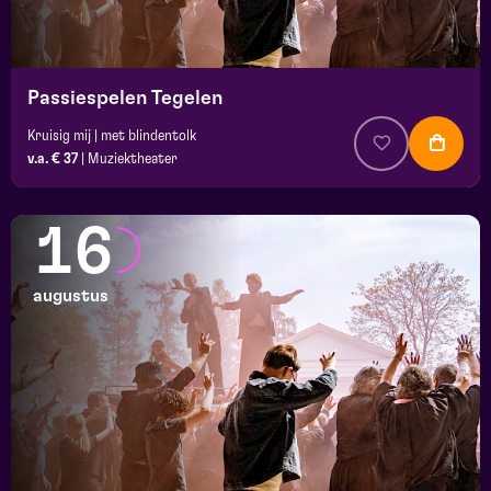
Passiespelen Tegelen
Kruisig mij | met blindentolk
v.a. € 37
|
Muziektheater
16
augustus