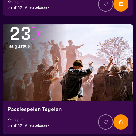
Kruisig mij
v.a. € 37
|
Muziektheater
23
augustus
Passiespelen Tegelen
Kruisig mij
v.a. € 37
|
Muziektheater