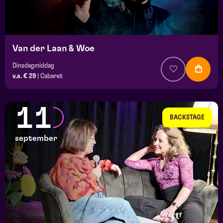
Van der Laan & Woe
Dinsdagmiddag
v.a. € 29
|
Cabaret
11
BACKSTAGE
september