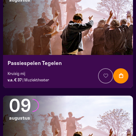
augustus
maand
prijs
locatie
Passiespelen Tegelen
Kruisig mij
v.a. € 37
|
Muziektheater
09
augustus