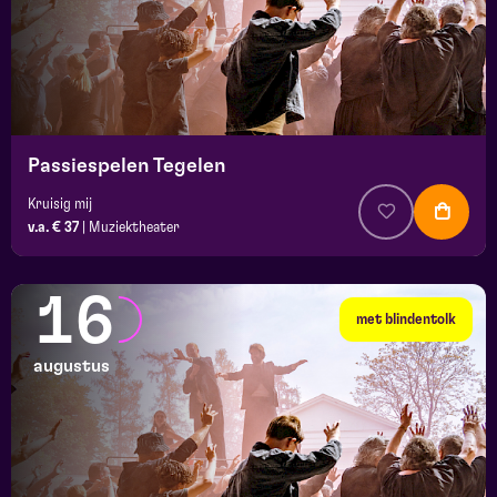
Passiespelen Tegelen
Kruisig mij
v.a. € 37
|
Muziektheater
16
met blindentolk
augustus