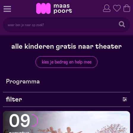
alle kinderen gratis naar theater
kies je bedrag en help mee
Programma
filter
genre
09
series en selecties