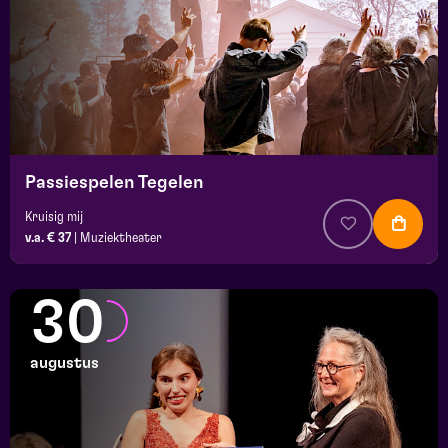
Passiespelen Tegelen
Kruisig mij
v.a. € 37
|
Muziektheater
30
augustus