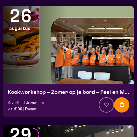
26
augustus
Kookworkshop – Zomer op je bord – Peel en Maas
Silverfood Universum
v.a. € 30
|
Events
29