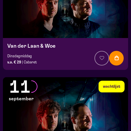
Van der Laan & Woe
Dinsdagmiddag
v.a. € 29
|
Cabaret
11
wachtlijst
september