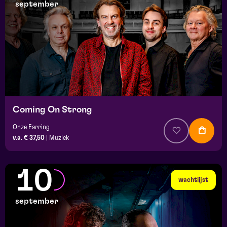
september
Coming On Strong
Onze Earring
v.a. € 37,50
|
Muziek
10
wachtlijst
september