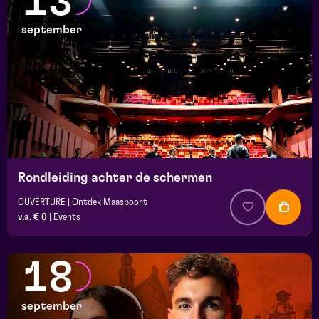
13
september
Rondleiding achter de schermen
OUVERTURE | Ontdek Maaspoort
v.a. € 0
|
Events
18
september