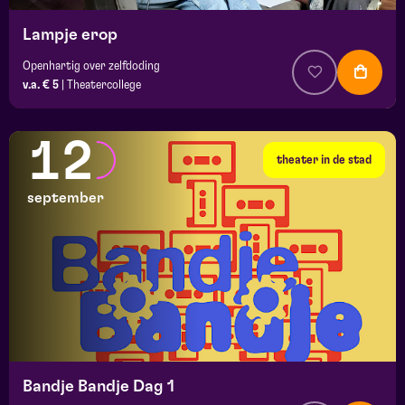
Lampje erop
Openhartig over zelfdoding
v.a. € 5
|
Theatercollege
12
theater in de stad
september
Bandje Bandje Dag 1