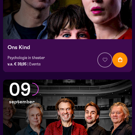
Ons Kind
Psychologie in theater
v.a. € 39,95
|
Events
09
september