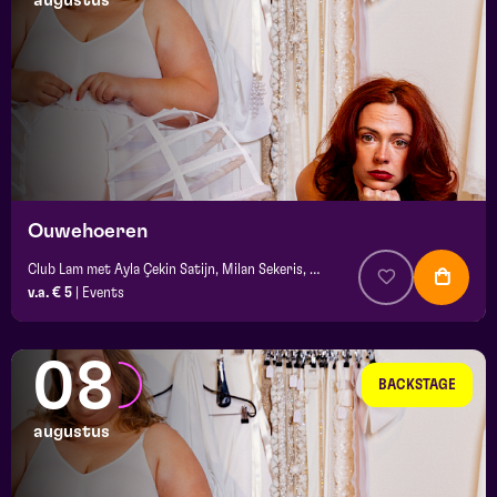
augustus
maand
prijs
locatie
Ouwehoeren
Club Lam met Ayla Çekin Satijn, Milan Sekeris, e.a.
v.a. € 5
|
Events
08
BACKSTAGE
augustus