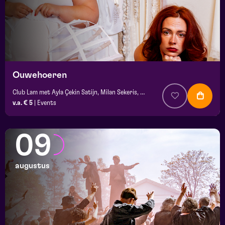
Ouwehoeren
Club Lam met Ayla Çekin Satijn, Milan Sekeris, Dic van Duin, Jean-Baptiste Rey e.a.
v.a. € 5
|
Events
09
augustus