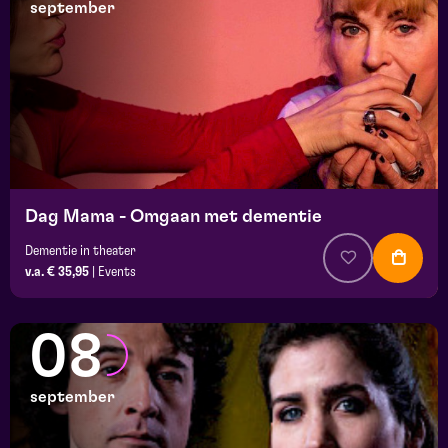
september
Dag Mama - Omgaan met dementie
Dementie in theater
v.a. € 35,95
|
Events
08
september