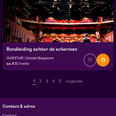
Rondleiding achter de schermen
OUVERTURE | Ontdek Maaspoort
v.a. € 0
|
Events
1
2
3
4
5
volgende
Contact & adres
Contact