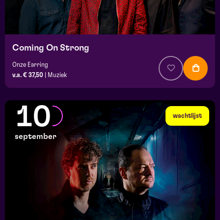
Coming On Strong
Onze Earring
v.a. € 37,50
|
Muziek
10
wachtlijst
september