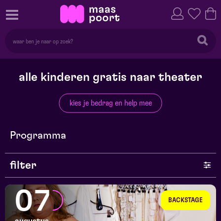
alle kinderen gratis naar theater
kies je bedrag en help mee
Programma
filter
genre
07
BACKSTAGE
series en selecties