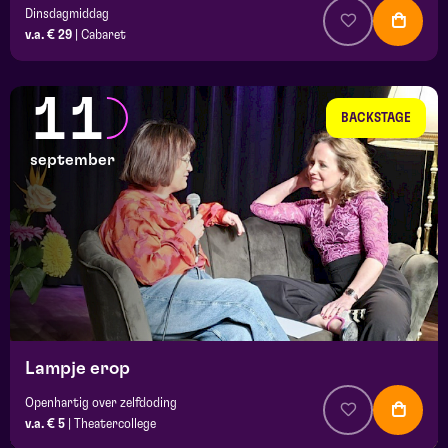
Dinsdagmiddag
v.a. € 29
|
Cabaret
11
BACKSTAGE
september
Lampje erop
Openhartig over zelfdoding
v.a. € 5
|
Theatercollege