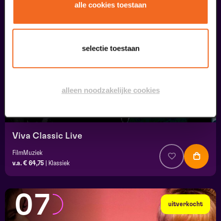
05
alle cookies toestaan
september
selectie toestaan
alleen noodzakelijke cookies
Viva Classic Live
FilmMuziek
v.a. € 64,75
|
Klassiek
07
uitverkocht