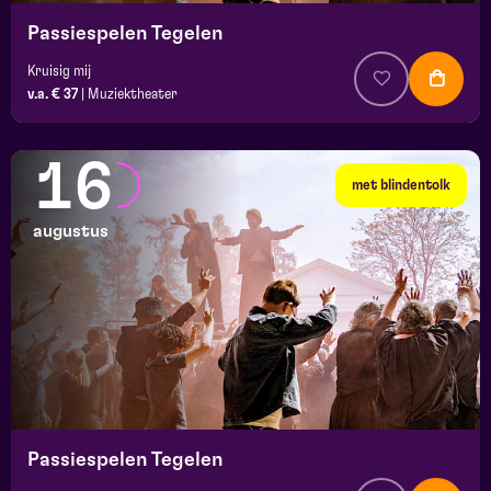
Passiespelen Tegelen
Kruisig mij
v.a. € 37
|
Muziektheater
16
met blindentolk
augustus
Passiespelen Tegelen