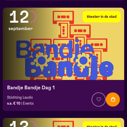
12
theater in de stad
september
Bandje Bandje Dag 1
Stichting Laudio
v.a. € 10
|
Events
theater in de stad