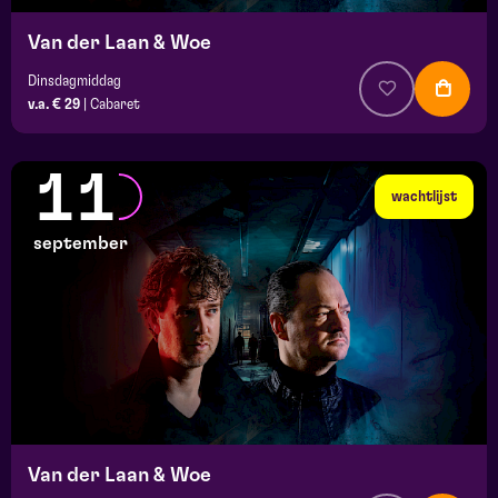
Van der Laan & Woe
Dinsdagmiddag
v.a. € 29
|
Cabaret
11
wachtlijst
september
Van der Laan & Woe