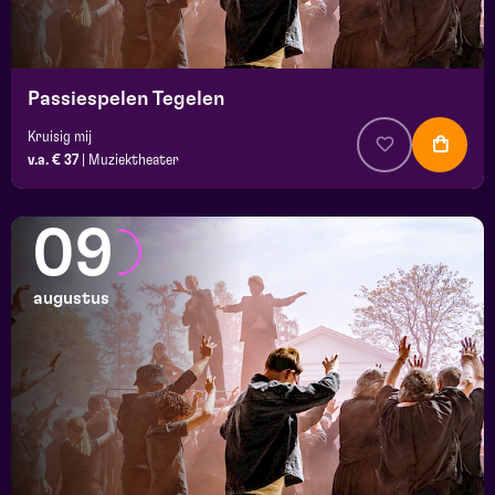
Passiespelen Tegelen
Kruisig mij
v.a. € 37
|
Muziektheater
09
augustus