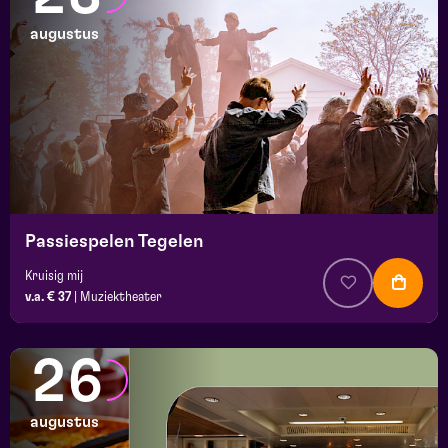
augustus
Passiespelen Tegelen
Kruisig mij
v.a. € 37
|
Muziektheater
26
augustus