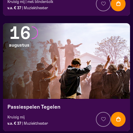
Kruisig mij | met blindentolk
v.a. € 37
|
Muziektheater
16
augustus
Passiespelen Tegelen
Kruisig mij
v.a. € 37
|
Muziektheater