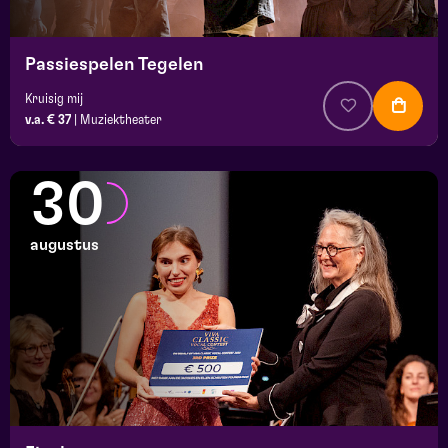
Passiespelen Tegelen
Kruisig mij
v.a. € 37
|
Muziektheater
30
augustus