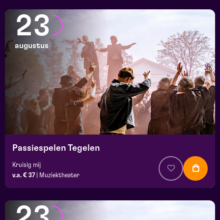
23
augustus
Passiespelen Tegelen
Kruisig mij
v.a. € 37
|
Muziektheater
23