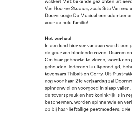
wakker! Met bekende gezichten uit eer
Van Hoorne Studios, zoals Sita Vermeule
Doornroosje De Musical een adembene
voor de hele familie!
Het verhaal
In een land hier ver vandaan wordt een p
de geur van bloeiende rozen. Daarom no
Om haar geboorte te vieren, wordt een g
gehouden. Iedereen is uitgenodigd, beh
tovenaars Thibalt en Corry. Uit frustrat
nog voor haar 21e verjaardag zal Doornr
spinnenwiel en voorgoed in slaap vallen.
de toverspreuk en het koninkrijk is in r
beschermen, worden spinnenwielen verb
op bij haar lieftallige peetmoeders, dri