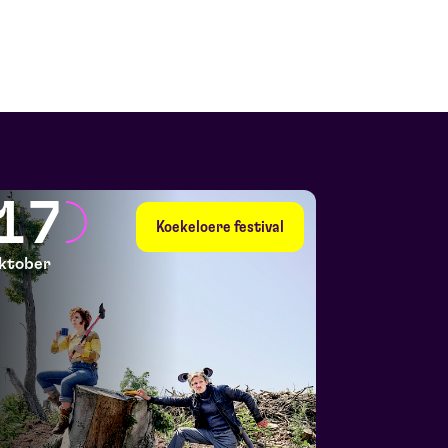
17
Koekeloere festival
ktober