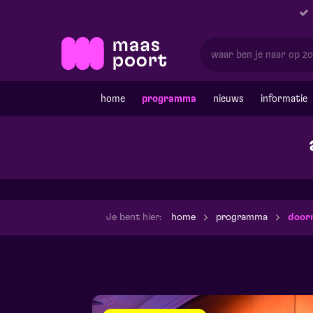
home
programma
nieuws
informatie
Je bent hier:
home
programma
doorn