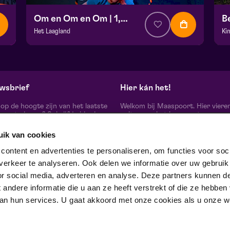
Om en Om en Om | 1,5+
B
Het Laagland
Ki
v.a. € 0,00
| Familie
v.
BACKSTAGE | Piet Kingma zaal
Fr
za 17 oktober 2026 | 10:00
za
wsbrief
Hier kán het!
d op de hoogte zijn van het laatste
Welkom bij Maaspoort. Hier viere
oort nieuws? Schrijf je hier in
cultuur en het leven met een
onze nieuwsbrief.
onvervalst joie de vivre. Onze gas
artiesten, makers, partners en de 
uik van cookies
mensen om ons heen, ervaren hier
echte verschil maak je samen’.
schrijf je in
ontent en advertenties te personaliseren, om functies voor soci
Winnaar van de Red Dot Award B
erkeer te analyseren. Ook delen we informatie over uw gebruik
& Communication Design 2024 in
categorie Corporate Design & Iden
or social media, adverteren en analyse. Deze partners kunnen d
 ons op
ndere informatie die u aan ze heeft verstrekt of die ze hebben
an hun services. U gaat akkoord met onze cookies als u onze web
trotse partner van