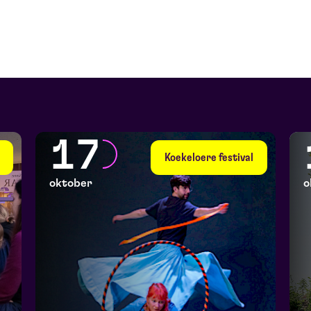
17
Koekeloere festival
oktober
o