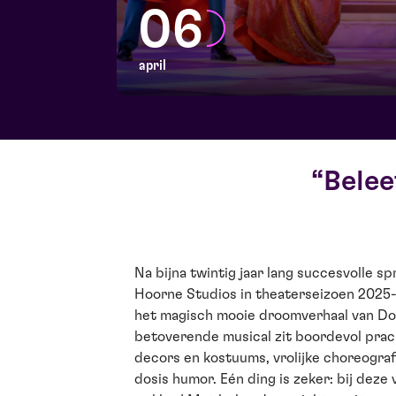
06
april
Bele
Na bijna twintig jaar lang succesvolle s
Hoorne Studios in theaterseizoen 2025-
het magisch mooie droomverhaal van Do
betoverende musical zit boordevol prac
decors en kostuums, vrolijke choreografi
dosis humor. Eén ding is zeker: bij deze v