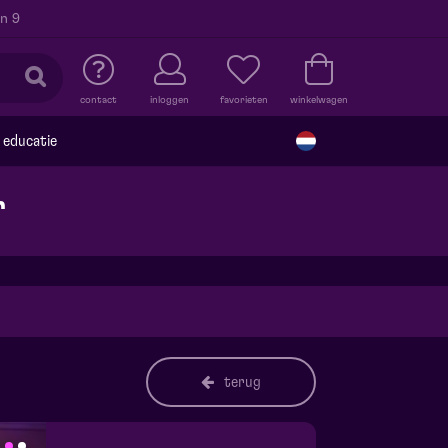
n 9
contact
inloggen
favorieten
winkelwagen
educatie
r
terug