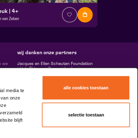
euk | 4+
m van Zeben
a. € 0,00
| Familie
ans Boermans zaal
 17 oktober 2026 | 13:30
wij danken onze partners
n we
Jacques en Ellen Scheuten Foundation
|
Hela Thissen
|
Canon
|
Leolux
|
ten,
Scheuten
|
Sormac
|
Rabobank
|
Ewals
vele
Cargo Care
|
Scelta Mushrooms
|
 ‘het
Stichting Burgerlijke Godshuizen
|
alle cookies toestaan
Vostermans Companies
|
Unica
al media te
rands
 van onze
 de
tity.
eze
 verzameld
selectie toestaan
site blijft
speciale dank aan