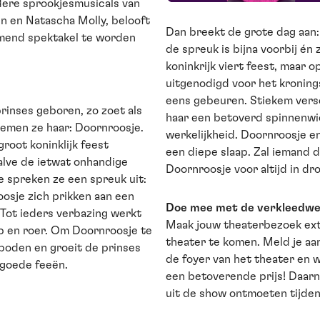
dere sprookjesmusicals van
n en Natascha Molly, belooft
Dan breekt de grote dag aan: 
mend spektakel te worden
de spreuk is bijna voorbij én
koninkrijk viert feest, maar 
uitgenodigd voor het kronings
eens gebeuren. Stiekem vers
rinses geboren, zo zoet als
haar een betoverd spinnenwie
emen ze haar: Doornroosje.
werkelijkheid. Doornroosje en
root koninklijk feest
een diepe slaap. Zal iemand d
alve de ietwat onhandige
Doornroosje voor altijd in d
ie spreken ze een spreuk uit:
oosje zich prikken aan een
Doe mee met de verkleedwed
 Tot ieders verbazing werkt
Maak jouw theaterbezoek ext
ep en roer. Om Doornroosje te
theater te komen. Meld je aa
oden en groeit de prinses
de foyer van het theater en 
e goede feeën.
een betoverende prijs! Daarna
uit de show ontmoeten tijden