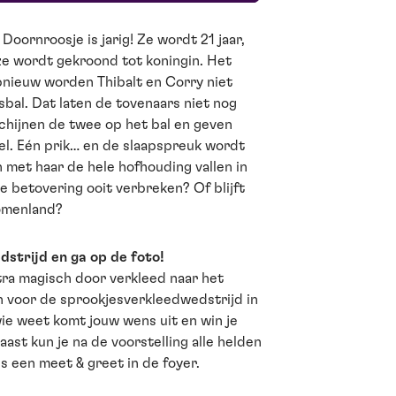
Doornroosje is jarig! Ze wordt 21 jaar,
 ze wordt gekroond tot koningin. Het
opnieuw worden Thibalt en Corry niet
bal. Dat laten de tovenaars niet nog
chijnen de twee op het bal en geven
l. Eén prik… en de slaapspreuk wordt
 met haar de hele hofhouding vallen in
e betovering ooit verbreken? Of blijft
romenland?
strijd en ga op de foto!
ra magisch door verkleed naar het
n voor de sprookjesverkleedwedstrijd in
wie weet komt jouw wens uit en win je
ast kun je na de voorstelling alle helden
s een meet & greet in de foyer.