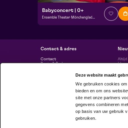
Babyconcert | 0+
Ensemble Theater Mönchengladbach
v.a. € 0,00
| Familie
VIP foyer
vr 16 oktober 2026 | 11:00
Contact & adres
Nieu
Contact
Altij
Route & Parkeren
Maasp
voor 
Deze website maakt gebr
Informatie
We gebruiken cookies om c
Over ons
bieden en om ons websitev
Vacatures
Theatertechniek
site met onze partners vo
Duurzaam ondernemen
volg
gegevens combineren met a
Privacy
op basis van uw gebruik v
huisgezelschap
gebruiken.
Bij Club Lam mag je onbeschaamd