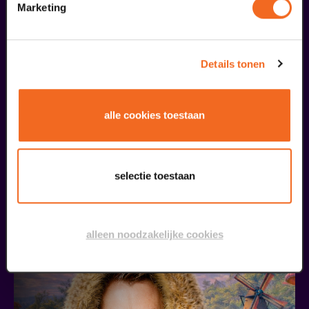
Marketing
Details tonen
alle cookies toestaan
Oscar Smit
€ 472.000,- | Try-out
v.a. € 17,50
| Cabaret
selectie toestaan
21
alleen noodzakelijke cookies
oktober