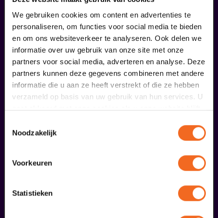
02
uitverkocht
We gebruiken cookies om content en advertenties te
personaliseren, om functies voor social media te bieden
oktober
en om ons websiteverkeer te analyseren. Ook delen we
informatie over uw gebruik van onze site met onze
partners voor social media, adverteren en analyse. Deze
partners kunnen deze gegevens combineren met andere
informatie die u aan ze heeft verstrekt of die ze hebben
verzameld op basis van uw gebruik van hun services. U
gaat akkoord met onze cookies als u onze website blijft
gebruiken.
Toestemmingsselectie
Claudia de Breij
Noodzakelijk
Oudejaarsconference 2026 | Try-out
v.a. € 22,50
| Cabaret
Voorkeuren
16
Statistieken
oktober