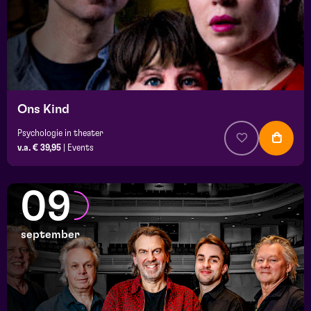
Ons Kind
Psychologie in theater
v.a. € 39,95
|
Events
09
september