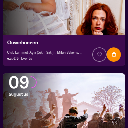
Ouwehoeren
Club Lam met Ayla Çekin Satijn, Milan Sekeris, Dic van Duin, Jean-Baptiste Rey e.a.
v.a. € 5
|
Events
09
augustus