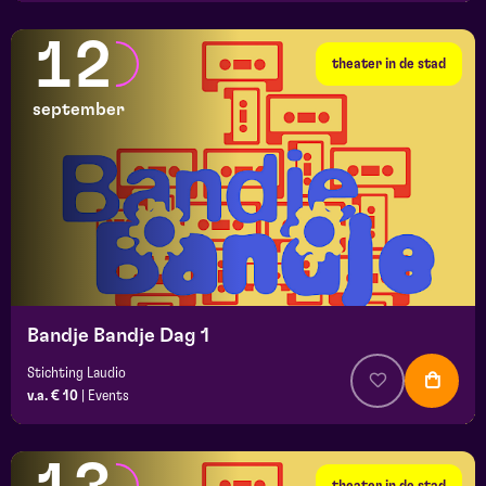
12
theater in de stad
september
Bandje Bandje Dag 1
Stichting Laudio
v.a. € 10
|
Events
theater in de stad