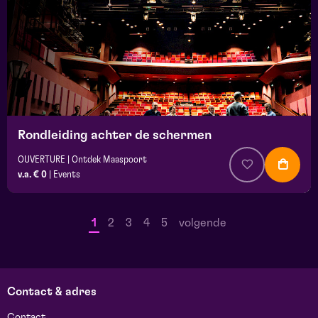
Rondleiding achter de schermen
OUVERTURE | Ontdek Maaspoort
v.a. € 0
|
Events
1
2
3
4
5
volgende
Contact & adres
Contact