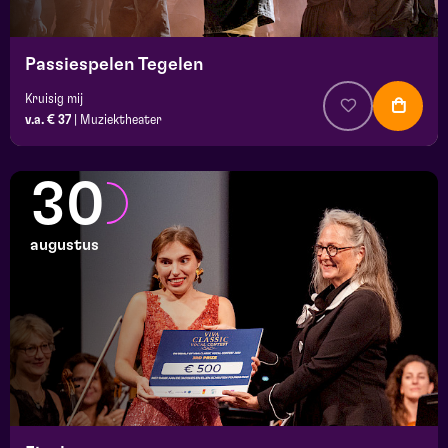
Passiespelen Tegelen
Kruisig mij
v.a. € 37
|
Muziektheater
30
augustus