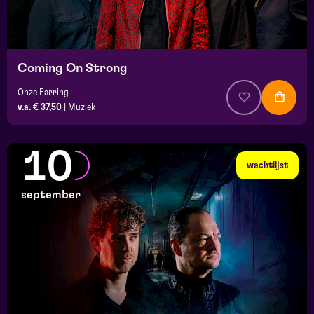
Coming On Strong
Onze Earring
v.a. € 37,50
|
Muziek
10
wachtlijst
september