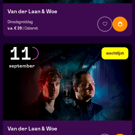
Van der Laan & Woe
Dinsdagmiddag
v.a. € 29
|
Cabaret
11
wachtlijst
september
Van der Laan & Woe