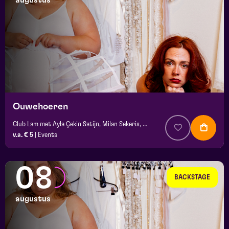
augustus
maand
prijs
locatie
Ouwehoeren
Club Lam met Ayla Çekin Satijn, Milan Sekeris, e.a.
v.a. € 5
|
Events
08
BACKSTAGE
augustus