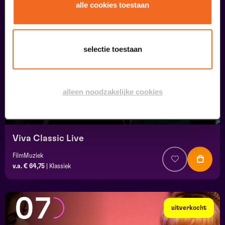
05
alle cookies toestaan
september
selectie toestaan
alleen noodzakelijke cookies
Viva Classic Live
FilmMuziek
v.a. € 64,75
|
Klassiek
07
uitverkocht