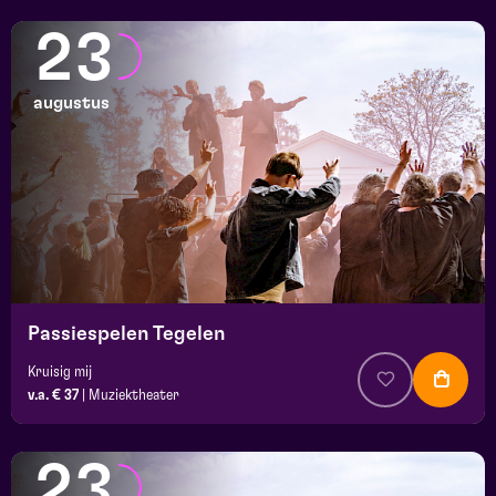
23
augustus
Passiespelen Tegelen
Kruisig mij
v.a. € 37
|
Muziektheater
23