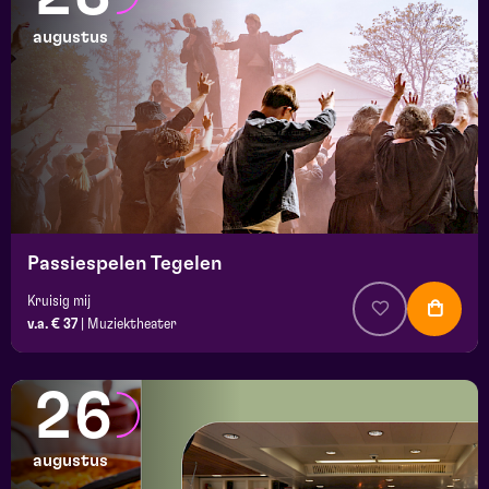
augustus
Passiespelen Tegelen
Kruisig mij
v.a. € 37
|
Muziektheater
26
augustus