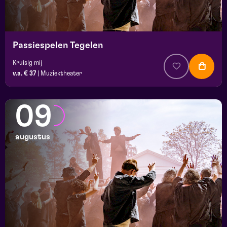
Passiespelen Tegelen
Kruisig mij
v.a. € 37
|
Muziektheater
09
augustus