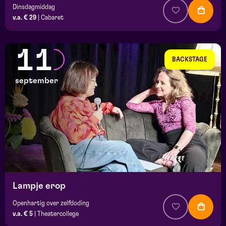
Dinsdagmiddag
v.a. € 29
|
Cabaret
11
BACKSTAGE
september
Lampje erop
Openhartig over zelfdoding
v.a. € 5
|
Theatercollege