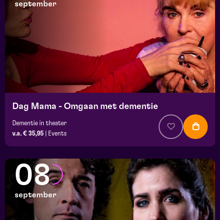
september
Dag Mama - Omgaan met dementie
Dementie in theater
v.a. € 35,95
|
Events
08
september