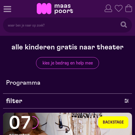
alle kinderen gratis naar theater
kies je bedrag en help mee
Programma
filter
genre
07
BACKSTAGE
series en selecties