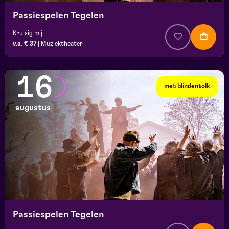
Passiespelen Tegelen
Kruisig mij
v.a. € 37
|
Muziektheater
16
met blindentolk
augustus
Passiespelen Tegelen