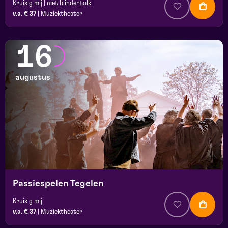
Kruisig mij | met blindentolk
v.a. € 37
|
Muziektheater
16
augustus
Passiespelen Tegelen
Kruisig mij
v.a. € 37
|
Muziektheater