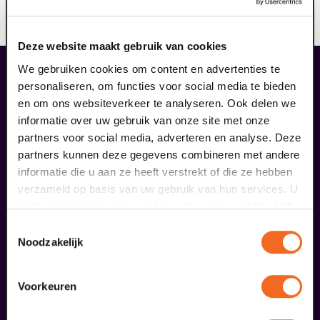
Voorwaarden
Bij deze voorstelling is geen enkele korting geldig.
Deze website maakt gebruik van cookies
liefhebbers bestelden ook...
We gebruiken cookies om content en advertenties te
personaliseren, om functies voor social media te bieden
18
en om ons websiteverkeer te analyseren. Ook delen we
informatie over uw gebruik van onze site met onze
partners voor social media, adverteren en analyse. Deze
september
partners kunnen deze gegevens combineren met andere
informatie die u aan ze heeft verstrekt of die ze hebben
verzameld op basis van uw gebruik van hun services. U
gaat akkoord met onze cookies als u onze website blijft
gebruiken.
Toestemmingsselectie
Noodzakelijk
D'n tied van Toeën
Voorkeuren
Venlose Revue
v.a. € 28,50
| Uit de regio