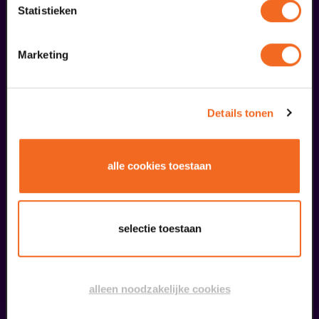
Statistieken
25
Marketing
oktober
Details tonen
alle cookies toestaan
Twee Oevers, een klank
selectie toestaan
Koninklijk Philharmoinisch Gezelschap Venlo en harmonie st. Caecilia Blerick
v.a. € 25,00
| Uit de regio
alleen noodzakelijke cookies
12