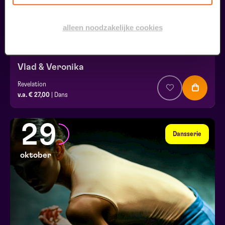
alleen noodzakelijke cookies
Vlad & Veronika
Revelation
v.a. € 27,00
| Dans
29
Dansserie
oktober