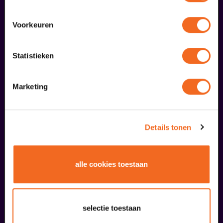
Voorkeuren
Statistieken
Begin bij SIN
€ 39,50
Marketing
meer informatie
Details tonen
liefhebbers bestelden ook...
08
alle cookies toestaan
Holland's Got Talent
oktober
selectie toestaan