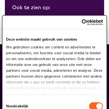
Ook te zien op:
zondag 26 september 2027
-
14.30 uur
vanaf: € 44,50
Deze website maakt gebruik van cookies
We gebruiken cookies om content en advertenties te
personaliseren, om functies voor social media te bieden
maak jouw bezoek compleet
en om ons websiteverkeer te analyseren. Ook delen we
informatie over uw gebruik van onze site met onze
partners voor social media, adverteren en analyse. Deze
partners kunnen deze gegevens combineren met andere
informatie die u aan ze heeft verstrekt of die ze hebben
verzameld op basis van uw gebruik van hun services. U
gaat akkoord met onze cookies als u onze website blijft
gebruiken.
Toestemmingsselectie
Noodzakelijk