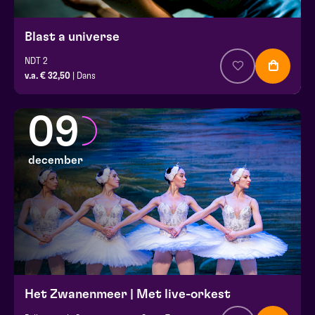
Blast a universe
NDT 2
v.a. € 32,50
| Dans
09
december
Het Zwanenmeer | Met live-orkest