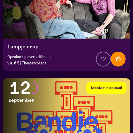
Lampje erop
Openhartig over zelfdoding
v.a. € 5
|
Theatercollege
12
theater in de stad
september