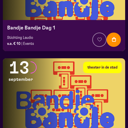
Bandje Bandje Dag 1
Stichting Laudio
v.a. € 10
|
Events
13
theater in de stad
september