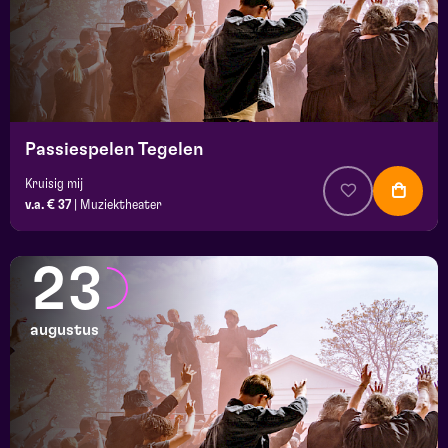
Passiespelen Tegelen
Kruisig mij
v.a. € 37
|
Muziektheater
23
augustus