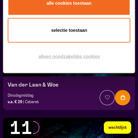
10
alle cookies toestaan
wachtlijst
september
selectie toestaan
alleen noodzakelijke cookies
Van der Laan & Woe
Dinsdagmiddag
v.a. € 29
|
Cabaret
11
wachtlijst