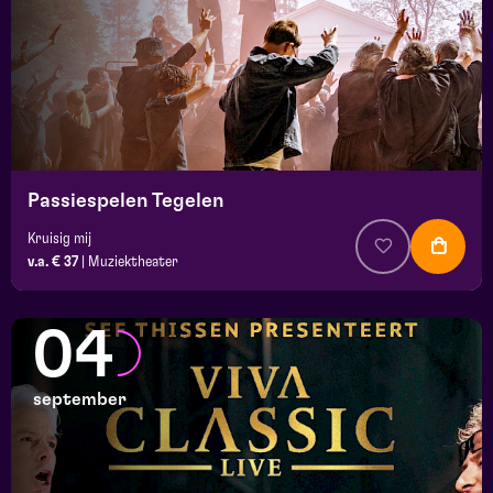
Passiespelen Tegelen
Kruisig mij
v.a. € 37
|
Muziektheater
04
september