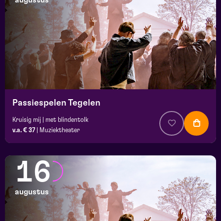
augustus
maand
prijs
locatie
Passiespelen Tegelen
Kruisig mij | met blindentolk
v.a. € 37
|
Muziektheater
16
augustus