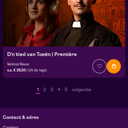
D'n tied van Toeën | Première
Venlose Revue
v.a. € 28,50
|
Uit de regio
1
2
3
4
5
volgende
Contact & adres
Contact