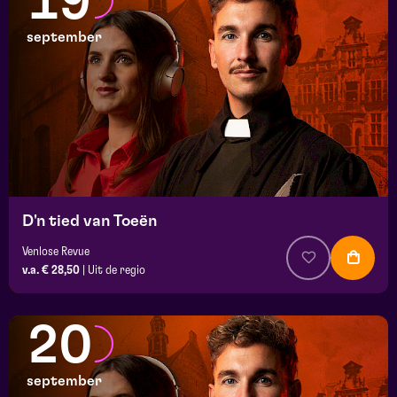
19
september
D'n tied van Toeën
Venlose Revue
v.a. € 28,50
|
Uit de regio
20
september