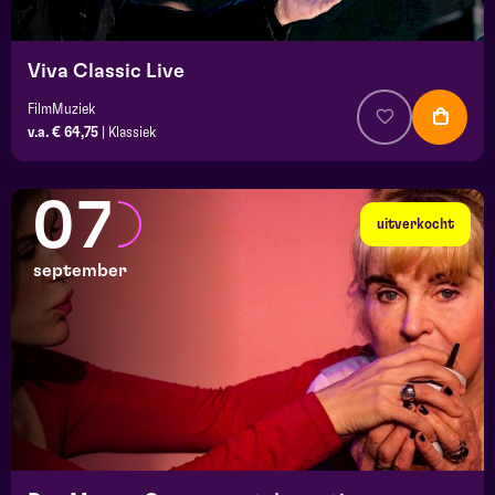
Viva Classic Live
FilmMuziek
v.a. € 64,75
|
Klassiek
07
uitverkocht
september