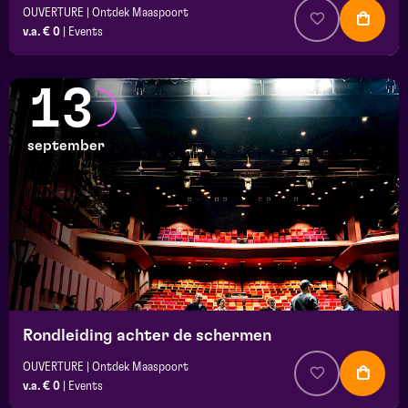
OUVERTURE | Ontdek Maaspoort
v.a. € 0
|
Events
13
september
Rondleiding achter de schermen
OUVERTURE | Ontdek Maaspoort
v.a. € 0
|
Events