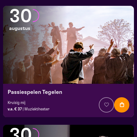
30
augustus
Passiespelen Tegelen
Kruisig mij
v.a. € 37
|
Muziektheater
30