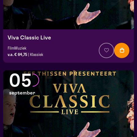
Viva Classic Live
FilmMuziek
v.a. € 64,75
|
Klassiek
05
september