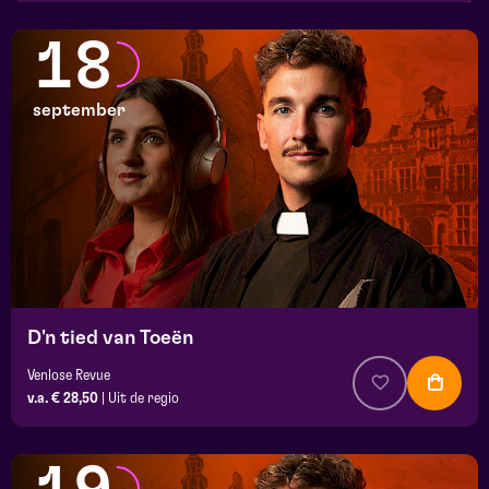
18
september
D'n tied van Toeën
Venlose Revue
v.a. € 28,50
|
Uit de regio