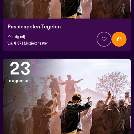
Passiespelen Tegelen
Kruisig mij
v.a. € 37
|
Muziektheater
23
augustus