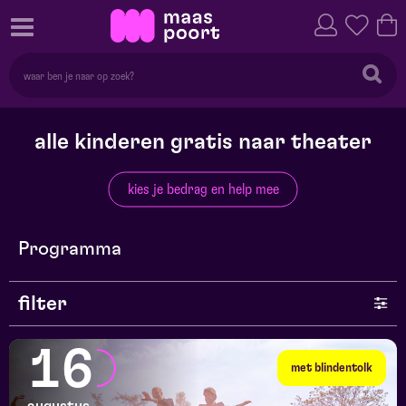
alle kinderen gratis naar theater
kies je bedrag en help mee
Programma
filter
genre
16
met blindentolk
series en selecties