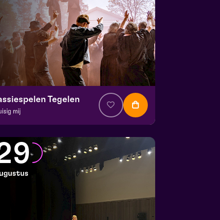
assiespelen Tegelen
uisig mij
. € 37
|
Muziektheater
 Doolhof | Tegelen
29
 23 augustus 2026 | 13:00
ugustus