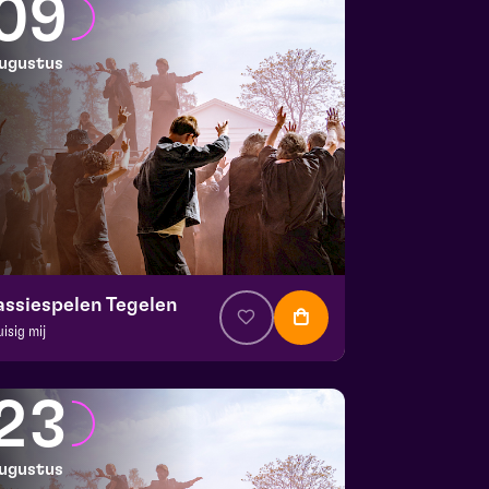
09
ugustus
assiespelen Tegelen
uisig mij
. € 37
|
Muziektheater
 Doolhof | Tegelen
23
 9 augustus 2026 | 17:00
ugustus