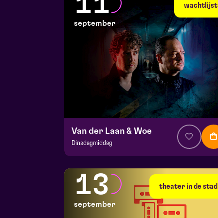
11
di 8 september 2026 | 19:30
wachtlijst
september
Van der Laan & Woe
Dinsdagmiddag
v.a. € 29
|
Cabaret
Hela zaal
13
vr 11 september 2026 | 20:15
theater in de stad
september