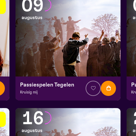
09
augustus
a
Passiespelen Tegelen
P
Kruisig mij
Kr
v.a. € 37
|
Muziektheater
v.a
De Doolhof | Tegelen
De
16
zo 9 augustus 2026 | 13:00
zo
augustus
a