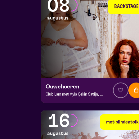
08
BACKSTAGE
augustus
Ouwehoeren
Club Lam met Ayla Çekin Satijn, Milan Sekeris, Dic van Duin, Jean-Baptiste Rey e.a.
v.a. € 5
|
Events
BACKSTAGE | Piet Kingma zaal
16
za 8 augustus 2026 | 20:15
met blindentolk
augustus