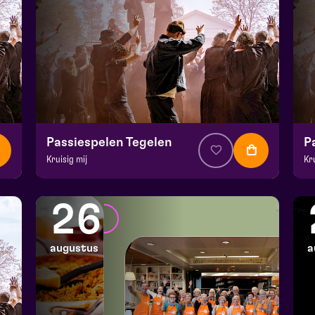
Passiespelen Tegelen
P
Kruisig mij
Kr
v.a. € 37
|
Muziektheater
v.a
De Doolhof | Tegelen
De
26
zo 16 augustus 2026 | 16:30
zo
augustus
a