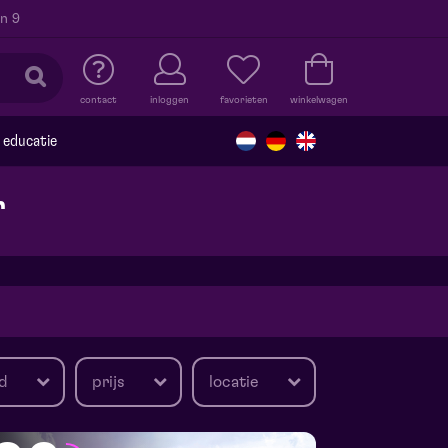
n 9
contact
inloggen
favorieten
winkelwagen
educatie
r
d
prijs
locatie