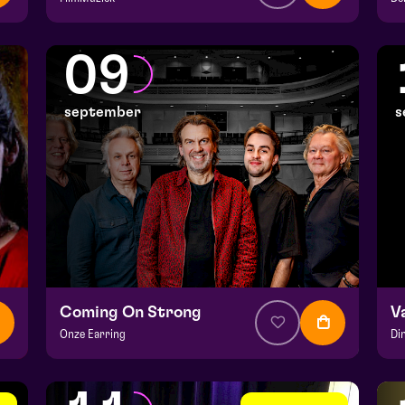
v.a. € 64,75
|
Klassiek
v.
Julianapark
He
09
za 5 september 2026 | 16:30
ma
september
s
Coming On Strong
V
Onze Earring
Di
v.a. € 37,50
|
Muziek
v.a
Hela zaal
He