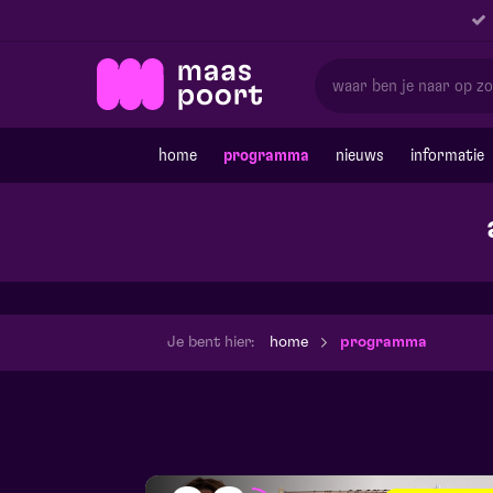
home
programma
nieuws
informatie
Je bent hier:
home
programma