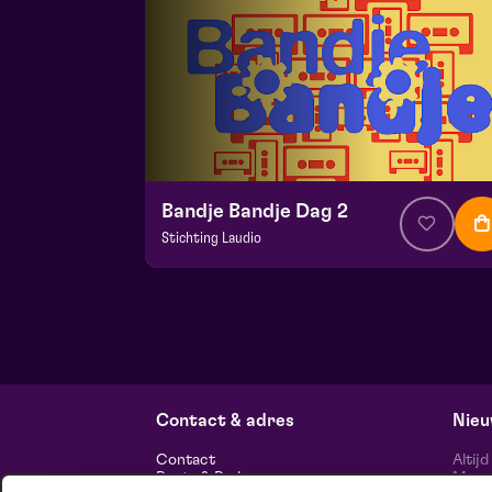
Bandje Bandje Dag 2
Stichting Laudio
v.a. € 10
|
Events
Maaspoort
zo 13 september 2026 | 11:00
Contact & adres
Nieu
Contact
Altij
Route & Parkeren
Maasp