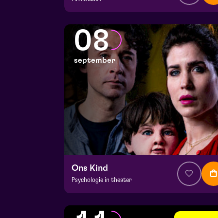
v.a. € 64,75
|
Klassiek
Julianapark
08
vr 4 september 2026 | 16:30
september
Ons Kind
Psychologie in theater
v.a. € 39,95
|
Events
Hela zaal