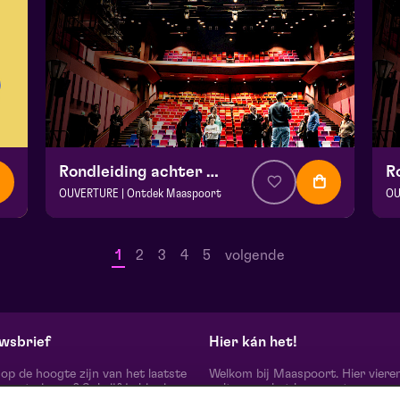
Rondleiding achter de schermen
OUVERTURE | Ontdek Maaspoort
OU
v.a. € 0
|
Events
v.a
Maaspoort
Ma
1
2
3
4
5
volgende
zo 13 september 2026 | 12:00
zo
wsbrief
Hier kán het!
d op de hoogte zijn van het laatste
Welkom bij Maaspoort. Hier viere
oort nieuws? Schrijf je hier in
cultuur en het leven met een