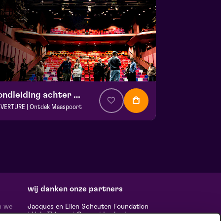
Rondleiding achter de schermen
VERTURE | Ontdek Maaspoort
. € 0
|
Events
aspoort
 13 september 2026 | 13:30
wij danken onze partners
n we
Jacques en Ellen Scheuten Foundation
|
Hela Thissen
|
Canon
|
Leolux
|