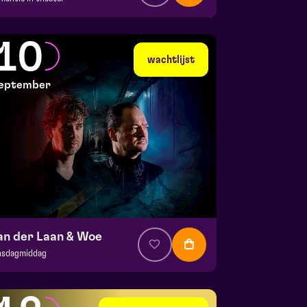
a. € 35,95
|
Events
la zaal
10
 7 september 2026 | 19:30
wachtlijst
eptember
an der Laan & Woe
nsdagmiddag
. € 29
|
Cabaret
la zaal