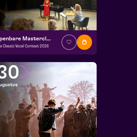
Openbare Masterclass
va Classic Vocal Contest 2026
. € 0
|
Klassiek
ans Boermans zaal
30
 29 augustus 2026 | 14:00
ugustus