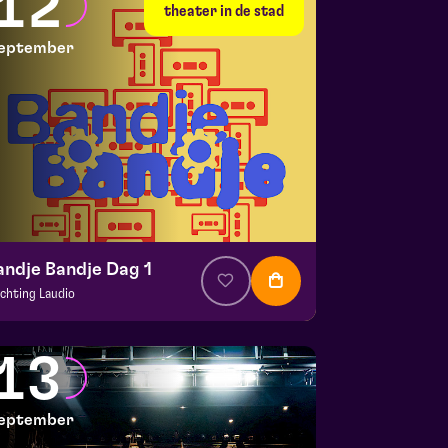
12
 10 september 2026 | 20:15
theater in de stad
eptember
andje Bandje Dag 1
ichting Laudio
. € 10
|
Events
aspoort
13
 12 september 2026 | 11:00
eptember