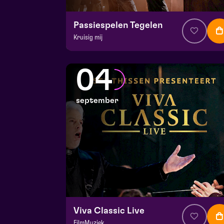
Passiespelen Tegelen
Kruisig mij
v.a. € 37
|
Muziektheater
De Doolhof | Tegelen
04
zo 30 augustus 2026 | 13:00
september
Viva Classic Live
FilmMuziek