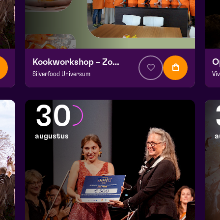
Kookworkshop – Zomer op je bord – Peel en Maas
Silverfood Universum
Vi
v.a. € 30
|
Events
v.a
Kookstudio de Garde | Molenstraat 14b Helden
Fr
30
wo 26 augustus 2026 | 14:00
za
augustus
a