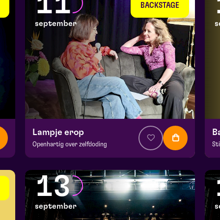
11
wo 9 september 2026 | 20:15
do
BACKSTAGE
september
s
Lampje erop
B
Openhartig over zelfdoding
St
v.a. € 5
|
Theatercollege
v.a
BACKSTAGE | Piet Kingma zaal
Ma
13
vr 11 september 2026 | 20:15
za
september
s