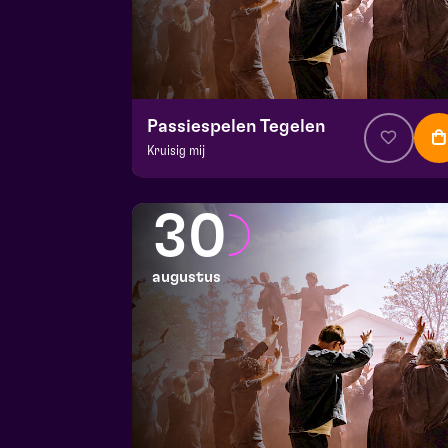
Passiespelen Tegelen
Kruisig mij
v.a. € 37
|
Muziektheater
De Doolhof | Tegelen
30
zo 23 augustus 2026 | 16:30
augustus