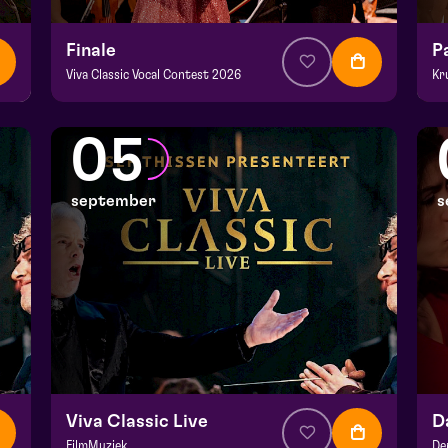
Finale
P
Viva Classic Vocal Contest 2026
Kr
v.a. € 12,50
|
Klassiek
v.a
Domani | Venlo
De
05
zo 30 augustus 2026 | 15:30
zo
september
s
Viva Classic Live
FilmMuziek
De