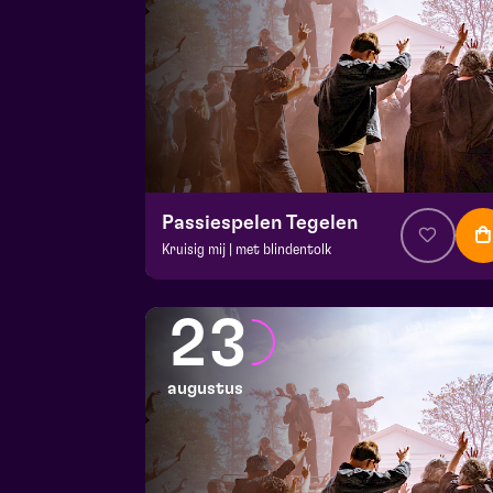
Passiespelen Tegelen
Kruisig mij | met blindentolk
v.a. € 37
|
Muziektheater
De Doolhof | Tegelen
23
zo 16 augustus 2026 | 13:00
augustus