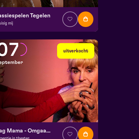
assiespelen Tegelen
uisig mij
. € 37
|
Muziektheater
 Doolhof | Tegelen
07
 30 augustus 2026 | 16:30
uitverkocht
eptember
Dag Mama - Omgaan met dementie
mentie in theater