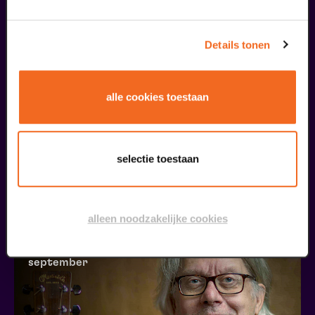
september
Details tonen
alle cookies toestaan
Coming On Strong
selectie toestaan
Onze Earring
v.a. € 37,50
| Muziek
alleen noodzakelijke cookies
20
september