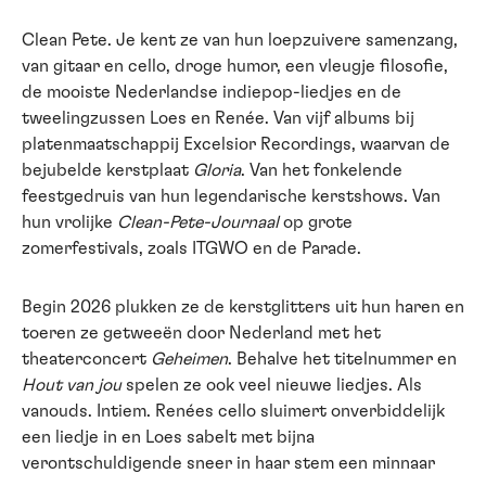
Clean Pete. Je kent ze van hun loepzuivere samenzang,
van gitaar en cello, droge humor, een vleugje filosofie,
de mooiste Nederlandse indiepop-liedjes en de
tweelingzussen Loes en Renée. Van vijf albums bij
platenmaatschappij Excelsior Recordings, waarvan de
bejubelde kerstplaat
Gloria
. Van het fonkelende
feestgedruis van hun legendarische kerstshows. Van
hun vrolijke
Clean-Pete-Journaal
op grote
zomerfestivals, zoals ITGWO en de Parade.
Begin 2026 plukken ze de kerstglitters uit hun haren en
toeren ze getweeën door Nederland met het
theaterconcert
Geheimen
. Behalve het titelnummer en
Hout van jou
spelen ze ook veel nieuwe liedjes. Als
vanouds. Intiem. Renées cello sluimert onverbiddelijk
een liedje in en Loes sabelt met bijna
verontschuldigende sneer in haar stem een minnaar