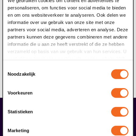
We gebruiken cookies om content en advertenties te
glas-in-loodramen en oude plafondschilderingen
personaliseren, om functies voor social media te bieden
historie ademen, brengen de artiesten van nu verleden
en om ons websiteverkeer te analyseren. Ook delen we
en toekomst samen met hun muziek. Wees welkom bij
informatie over uw gebruik van onze site met onze
Domani, podium voor morgen!
partners voor social media, adverteren en analyse. Deze
partners kunnen deze gegevens combineren met andere
informatie die u aan ze heeft verstrekt of die ze hebben
verzameld op basis van uw gebruik van hun services. U
gaat akkoord met onze cookies als u onze website blijft
gebruiken.
Toestemmingsselectie
Noodzakelijk
Voorkeuren
liefhebbers bestelden ook...
Statistieken
09
Marketing