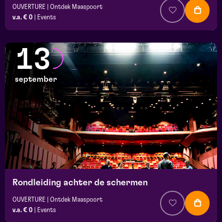
OUVERTURE | Ontdek Maaspoort
v.a. € 0
|
Events
13
september
Rondleiding achter de schermen
OUVERTURE | Ontdek Maaspoort
v.a. € 0
|
Events