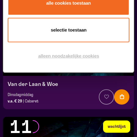
10
alle cookies toestaan
wachtlijst
september
selectie toestaan
alleen noodzakelijke cookies
Van der Laan & Woe
Dinsdagmiddag
v.a. € 29
|
Cabaret
11
wachtlijst