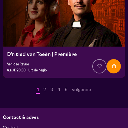
D'n tied van Toeën | Première
Venlose Revue
v.a. € 28,50
|
Uit de regio
1
2
3
4
5
volgende
Contact & adres
Contact