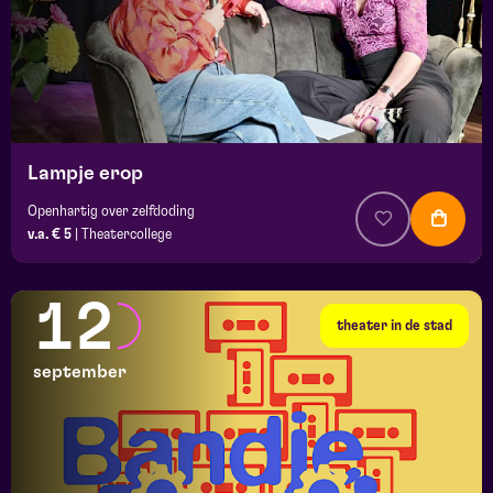
Lampje erop
Openhartig over zelfdoding
v.a. € 5
|
Theatercollege
12
theater in de stad
september