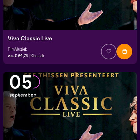
Viva Classic Live
FilmMuziek
v.a. € 64,75
|
Klassiek
05
september