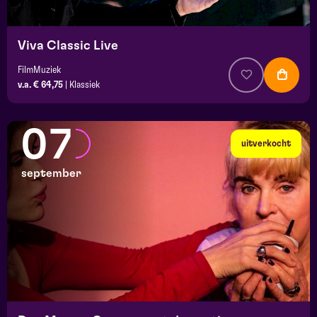
Viva Classic Live
FilmMuziek
v.a. € 64,75
|
Klassiek
07
uitverkocht
september