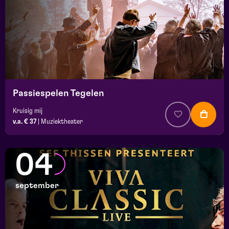
Passiespelen Tegelen
Kruisig mij
v.a. € 37
|
Muziektheater
04
september