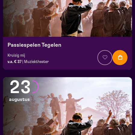
Passiespelen Tegelen
Kruisig mij
v.a. € 37
|
Muziektheater
23
augustus