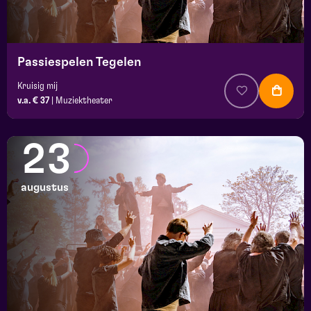
Passiespelen Tegelen
Kruisig mij
v.a. € 37
|
Muziektheater
23
augustus