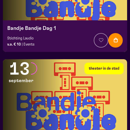
Bandje Bandje Dag 1
Stichting Laudio
v.a. € 10
|
Events
13
theater in de stad
september