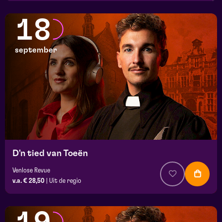
18
september
D'n tied van Toeën
Venlose Revue
v.a. € 28,50
|
Uit de regio