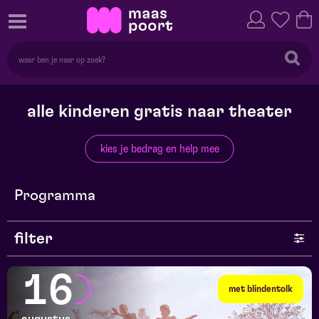
alle kinderen gratis naar theater
kies je bedrag en help mee
Programma
filter
genre
16
met blindentolk
series en selecties