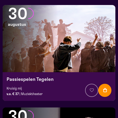
30
augustus
Passiespelen Tegelen
Kruisig mij
v.a. € 37
|
Muziektheater
30