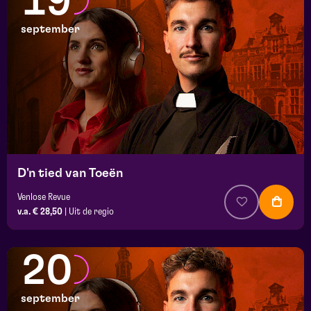
19
september
D'n tied van Toeën
Venlose Revue
v.a. € 28,50
|
Uit de regio
20
september