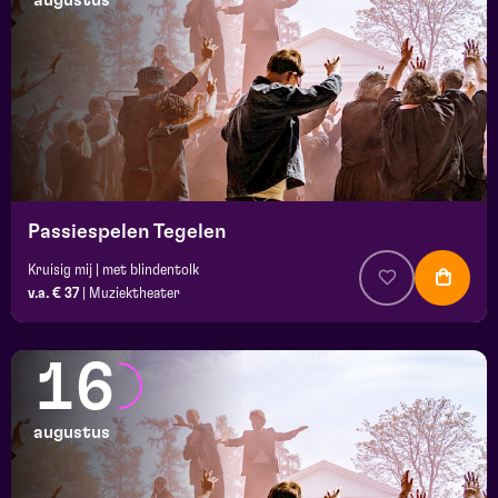
augustus
maand
prijs
locatie
Passiespelen Tegelen
Kruisig mij | met blindentolk
v.a. € 37
|
Muziektheater
16
augustus