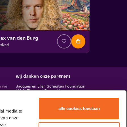
ax van den Burg
xikozi
a. € 22,00
| Cabaret
ans Boermans zaal
 21 oktober 2026 | 20:15
wij danken onze partners
n we
Jacques en Ellen Scheuten Foundation
|
Hela Thissen
|
Canon
|
Leolux
|
ten,
Scheuten
|
Sormac
|
Rabobank
|
Ewals
vele
Cargo Care
|
Scelta Mushrooms
|
 ‘het
Stichting Burgerlijke Godshuizen
|
alle cookies toestaan
Vostermans Companies
|
Unica
al media te
rands
 van onze
 de
tity.
eze