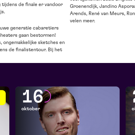
 tijdens de finale er vandoor
Groenendijk, Jandino Asporaat,
js.
Arends, René van Meurs, Ron
velen meer.
nieuwe generatie cabaretiers
theaters gaan bestormen!
s, ongemakkelijke sketches en
ens de finalistentour. Bij het
16
oktober
o