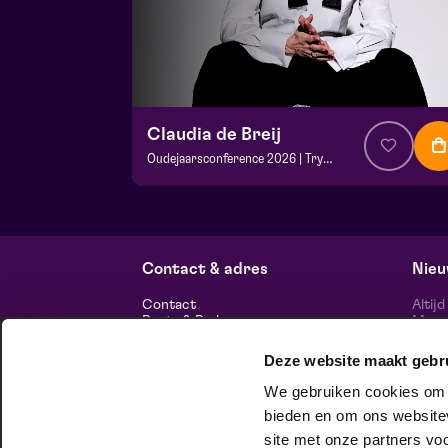
Claudia de Breij
Oudejaarsconference 2026 | Try-out
v.a. € 22,50
| Cabaret
Frans Boermans zaal
vr 2 oktober 2026 | 20:15
Contact & adres
Nieu
Contact
Altij
Route & Parkeren
Maasp
voor 
Deze website maakt gebr
Informatie
We gebruiken cookies om c
Over ons
Vacatures
bieden en om ons websitev
Theatertechniek
site met onze partners vo
Duurzaam ondernemen
volg