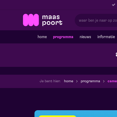
home
programma
nieuws
informatie
Je bent hier:
home
programma
camer