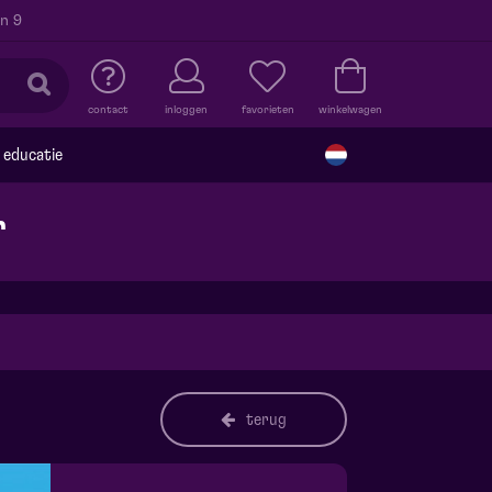
n 9
contact
inloggen
favorieten
winkelwagen
educatie
r
terug