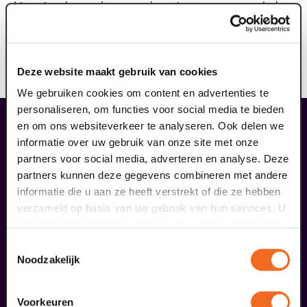
historie ademen, brengen de artiesten van nu verleden
en toekomst samen met hun muziek. Wees welkom bij
Domani, podium voor morgen!
Deze website maakt gebruik van cookies
We gebruiken cookies om content en advertenties te
personaliseren, om functies voor social media te bieden
liefhebbers bestelden ook...
en om ons websiteverkeer te analyseren. Ook delen we
informatie over uw gebruik van onze site met onze
29
partners voor social media, adverteren en analyse. Deze
partners kunnen deze gegevens combineren met andere
augustus
informatie die u aan ze heeft verstrekt of die ze hebben
verzameld op basis van uw gebruik van hun services. U
gaat akkoord met onze cookies als u onze website blijft
gebruiken.
Toestemmingsselectie
Noodzakelijk
Voorkeuren