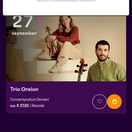
27
september
Trio Orelon
Concertpodium Domani
v.a. € 27,50
| Klassiek