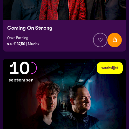
Coming On Strong
Onze Earring
v.a. € 37,50
|
Muziek
10
wachtlijst
september