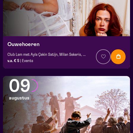
Ouwehoeren
Club Lam met Ayla Çekin Satijn, Milan Sekeris, Dic van Duin, Jean-Baptiste Rey e.a.
v.a. € 5
|
Events
09
augustus