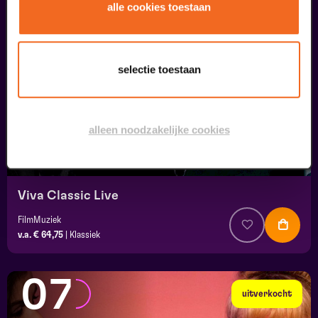
05
alle cookies toestaan
september
selectie toestaan
alleen noodzakelijke cookies
Viva Classic Live
FilmMuziek
v.a. € 64,75
|
Klassiek
07
uitverkocht