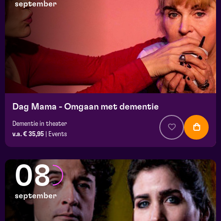
september
Dag Mama - Omgaan met dementie
Dementie in theater
v.a. € 35,95
|
Events
08
september