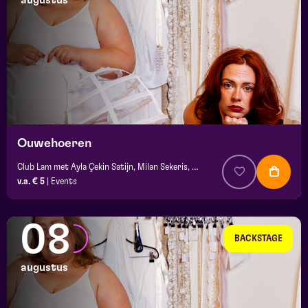
augustus
maand
prijs
locatie
Ouwehoeren
Club Lam met Ayla Çekin Satijn, Milan Sekeris, e.a.
v.a. € 5
|
Events
08
BACKSTAGE
augustus