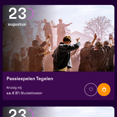
23
augustus
Passiespelen Tegelen
Kruisig mij
v.a. € 37
|
Muziektheater
23