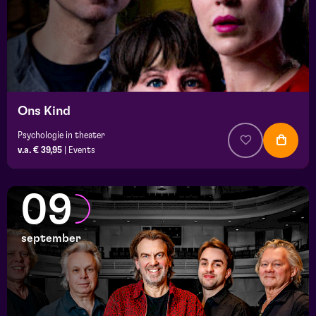
Ons Kind
Psychologie in theater
v.a. € 39,95
|
Events
09
september