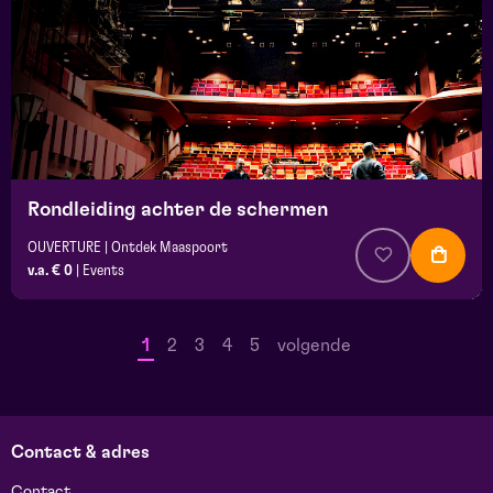
Rondleiding achter de schermen
OUVERTURE | Ontdek Maaspoort
v.a. € 0
|
Events
1
2
3
4
5
volgende
Contact & adres
Contact