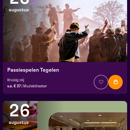
augustus
Passiespelen Tegelen
Kruisig mij
v.a. € 37
|
Muziektheater
26
augustus