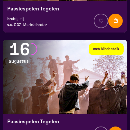
Passiespelen Tegelen
Kruisig mij
v.a. € 37
|
Muziektheater
16
met blindentolk
augustus
Passiespelen Tegelen