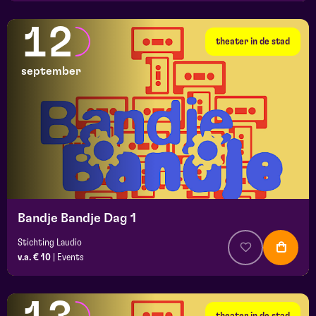
12
theater in de stad
september
Bandje Bandje Dag 1
Stichting Laudio
v.a. € 10
|
Events
theater in de stad