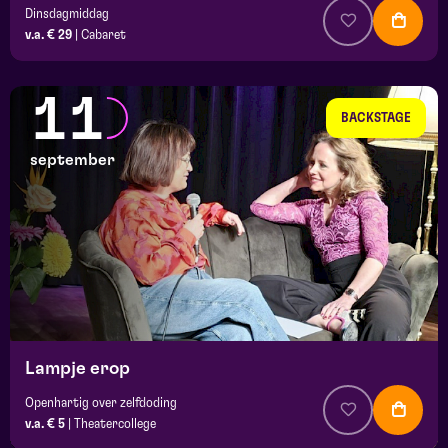
Dinsdagmiddag
v.a. € 29
|
Cabaret
11
BACKSTAGE
september
Lampje erop
Openhartig over zelfdoding
v.a. € 5
|
Theatercollege