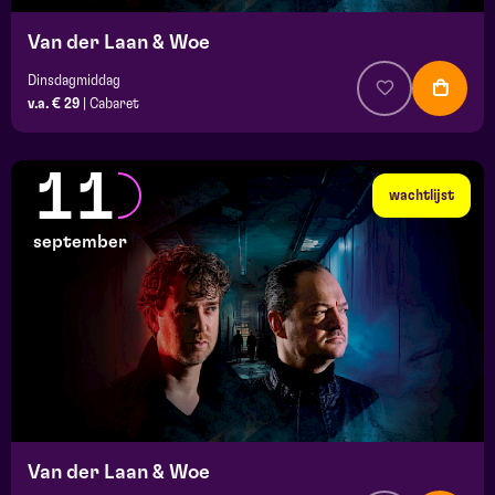
Van der Laan & Woe
Dinsdagmiddag
v.a. € 29
|
Cabaret
11
wachtlijst
september
Van der Laan & Woe