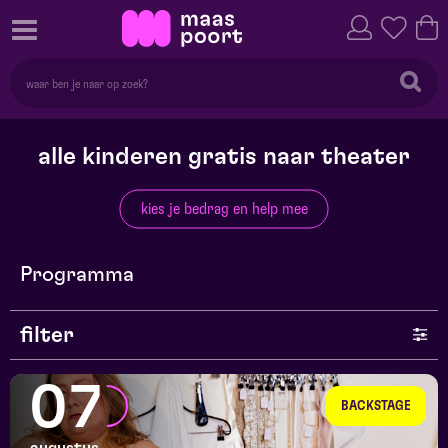
alle kinderen gratis naar theater
kies je bedrag en help mee
Programma
filter
genre
07
BACKSTAGE
series en selecties