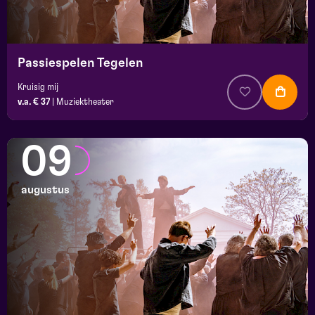
Passiespelen Tegelen
Kruisig mij
v.a. € 37
|
Muziektheater
09
augustus