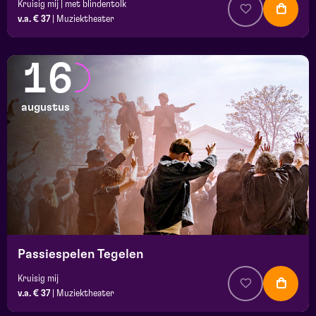
Kruisig mij | met blindentolk
v.a. € 37
|
Muziektheater
16
augustus
Passiespelen Tegelen
Kruisig mij
v.a. € 37
|
Muziektheater