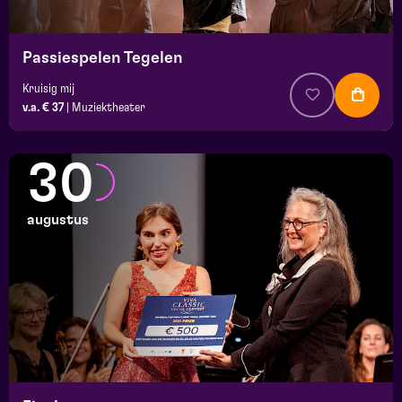
Passiespelen Tegelen
Kruisig mij
v.a. € 37
|
Muziektheater
30
augustus