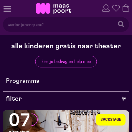
alle kinderen gratis naar theater
kies je bedrag en help mee
Programma
filter
genre
07
BACKSTAGE
series en selecties