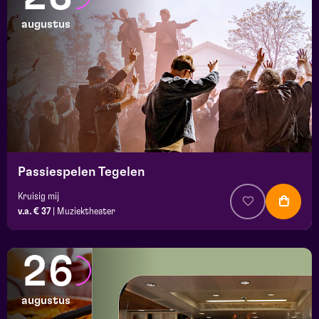
augustus
Passiespelen Tegelen
Kruisig mij
v.a. € 37
|
Muziektheater
26
augustus