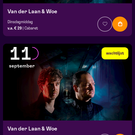
Van der Laan & Woe
Dinsdagmiddag
v.a. € 29
|
Cabaret
11
wachtlijst
september
Van der Laan & Woe