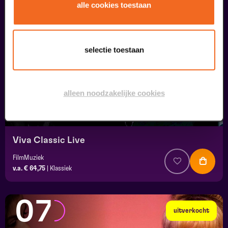
05
alle cookies toestaan
september
selectie toestaan
alleen noodzakelijke cookies
Viva Classic Live
FilmMuziek
v.a. € 64,75
|
Klassiek
07
uitverkocht