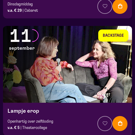
Dinsdagmiddag
v.a. € 29
|
Cabaret
11
BACKSTAGE
september
Lampje erop
Openhartig over zelfdoding
v.a. € 5
|
Theatercollege