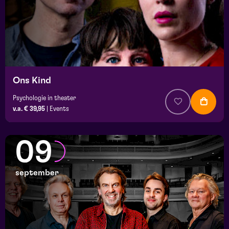
Ons Kind
Psychologie in theater
v.a. € 39,95
|
Events
09
september