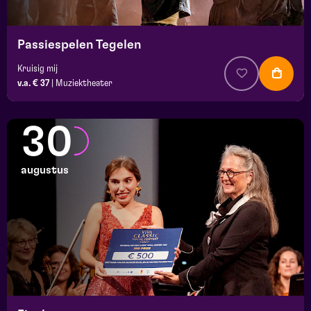
Passiespelen Tegelen
Kruisig mij
v.a. € 37
|
Muziektheater
30
augustus