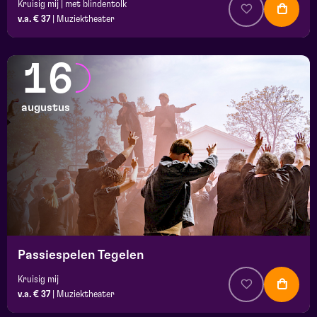
Kruisig mij | met blindentolk
v.a. € 37
|
Muziektheater
16
augustus
Passiespelen Tegelen
Kruisig mij
v.a. € 37
|
Muziektheater