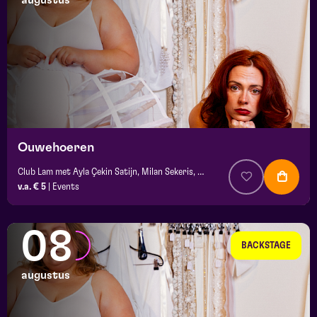
augustus
maand
prijs
locatie
Ouwehoeren
Club Lam met Ayla Çekin Satijn, Milan Sekeris, e.a.
v.a. € 5
|
Events
08
BACKSTAGE
augustus