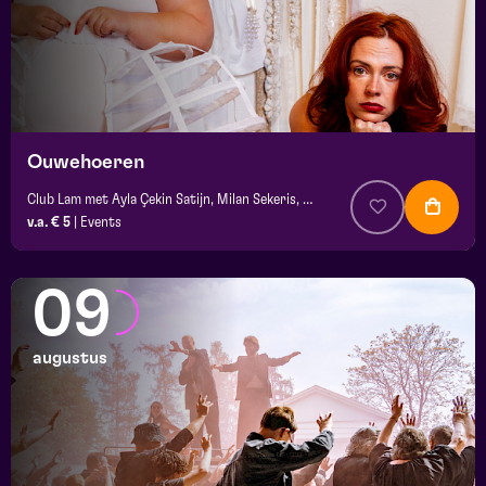
Ouwehoeren
Club Lam met Ayla Çekin Satijn, Milan Sekeris, Dic van Duin, Jean-Baptiste Rey e.a.
v.a. € 5
|
Events
09
augustus