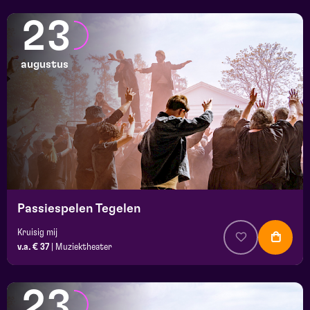
23
augustus
Passiespelen Tegelen
Kruisig mij
v.a. € 37
|
Muziektheater
23