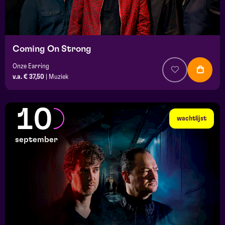
Coming On Strong
Onze Earring
v.a. € 37,50
|
Muziek
10
wachtlijst
september