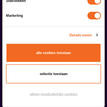
Statistieken
23
reprise
Marketing
november
Details tonen
alle cookies toestaan
Fred van Leer
selectie toestaan
Ik weet het eigenlijk niet | Reprise
v.a. € 32,50
| Show
alleen noodzakelijke cookies
26