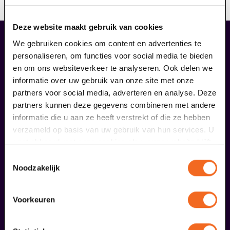
Deze website maakt gebruik van cookies
liefhebbers bestelden ook...
We gebruiken cookies om content en advertenties te
personaliseren, om functies voor social media te bieden
18
en om ons websiteverkeer te analyseren. Ook delen we
informatie over uw gebruik van onze site met onze
november
partners voor social media, adverteren en analyse. Deze
partners kunnen deze gegevens combineren met andere
informatie die u aan ze heeft verstrekt of die ze hebben
verzameld op basis van uw gebruik van hun services. U
gaat akkoord met onze cookies als u onze website blijft
gebruiken.
Toestemmingsselectie
Noodzakelijk
Recirquel
Voorkeuren
Paradisum
v.a. € 44,50
| Show