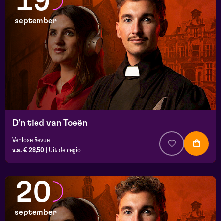
19
september
D'n tied van Toeën
Venlose Revue
v.a. € 28,50
|
Uit de regio
20
september