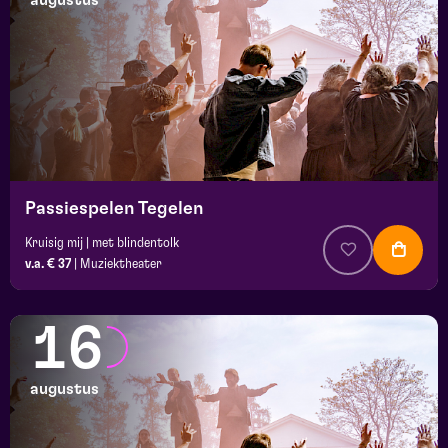
augustus
maand
prijs
locatie
Passiespelen Tegelen
Kruisig mij | met blindentolk
v.a. € 37
|
Muziektheater
16
augustus