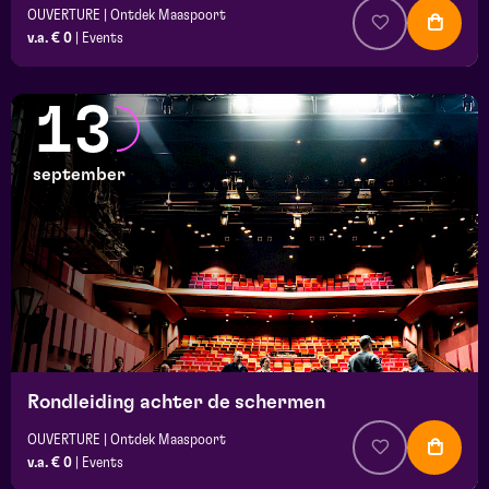
OUVERTURE | Ontdek Maaspoort
v.a. € 0
|
Events
13
september
Rondleiding achter de schermen
OUVERTURE | Ontdek Maaspoort
v.a. € 0
|
Events