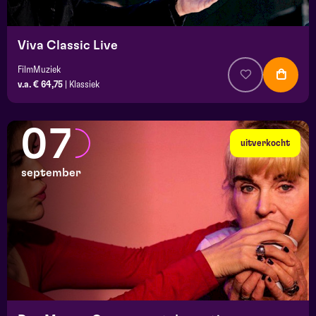
Viva Classic Live
FilmMuziek
v.a. € 64,75
|
Klassiek
07
uitverkocht
september