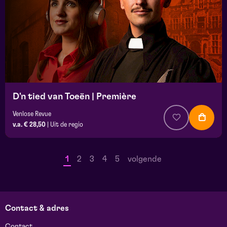
D'n tied van Toeën | Première
Venlose Revue
v.a. € 28,50
|
Uit de regio
1
2
3
4
5
volgende
Contact & adres
Contact