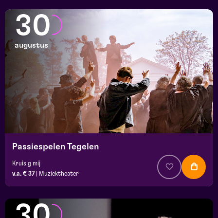
30
augustus
Passiespelen Tegelen
Kruisig mij
v.a. € 37
|
Muziektheater
30