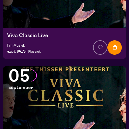
Viva Classic Live
FilmMuziek
v.a. € 64,75
|
Klassiek
05
september