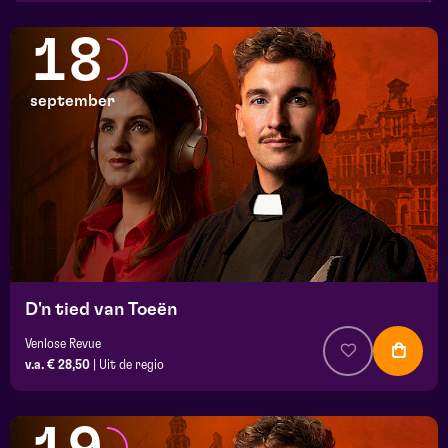
18
september
D'n tied van Toeën
Venlose Revue
v.a. € 28,50
|
Uit de regio