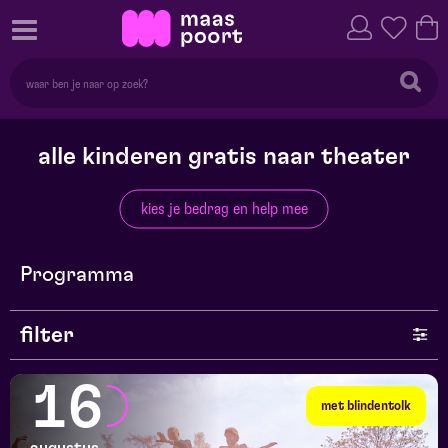
alle kinderen gratis naar theater
kies je bedrag en help mee
Programma
filter
genre
16
met blindentolk
series en selecties