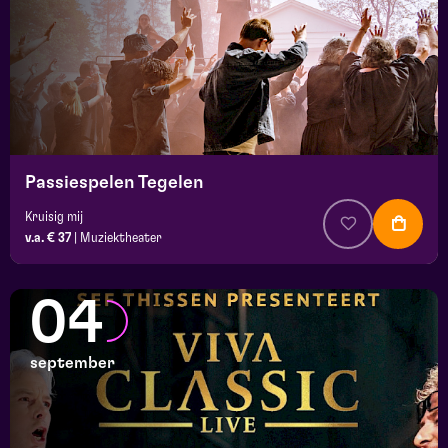
Passiespelen Tegelen
Kruisig mij
v.a. € 37
|
Muziektheater
04
september