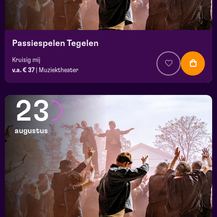
Passiespelen Tegelen
Kruisig mij
v.a. € 37
|
Muziektheater
23
augustus