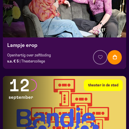
Lampje erop
Openhartig over zelfdoding
v.a. € 5
|
Theatercollege
12
theater in de stad
september