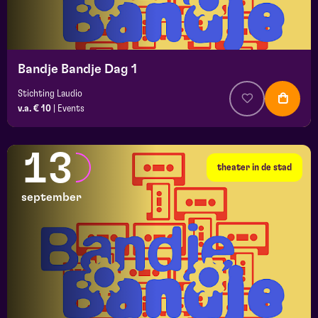
Bandje Bandje Dag 1
Stichting Laudio
v.a. € 10
|
Events
13
theater in de stad
september