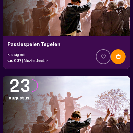
Passiespelen Tegelen
Kruisig mij
v.a. € 37
|
Muziektheater
23
augustus