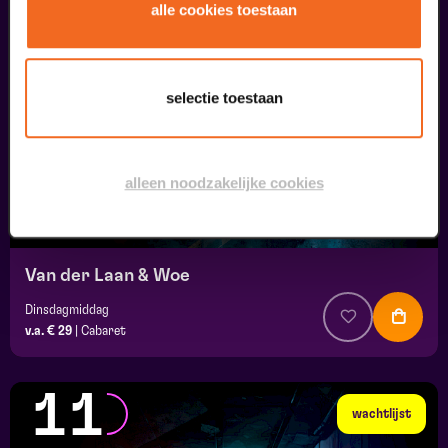
10
alle cookies toestaan
wachtlijst
september
selectie toestaan
alleen noodzakelijke cookies
Van der Laan & Woe
Dinsdagmiddag
v.a. € 29
|
Cabaret
11
wachtlijst