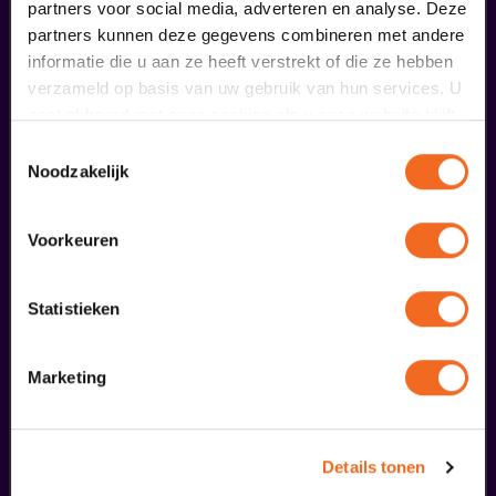
Voorprogramma Baby Reindeer
partners voor social media, adverteren en analyse. Deze
partners kunnen deze gegevens combineren met andere
€ 0,00
informatie die u aan ze heeft verstrekt of die ze hebben
verzameld op basis van uw gebruik van hun services. U
meer informatie
gaat akkoord met onze cookies als u onze website blijft
gebruiken.
Toestemmingsselectie
Noodzakelijk
liefhebbers bestelden ook...
01
Voorkeuren
75 jaar Molukkers in NL
oktober
Statistieken
Marketing
Details tonen