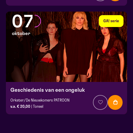
07
GA! serie
oktober
Geschiedenis van een ongeluk
Orkater/De Nieuwkomers PATROON
v.a. € 20,00
| Toneel