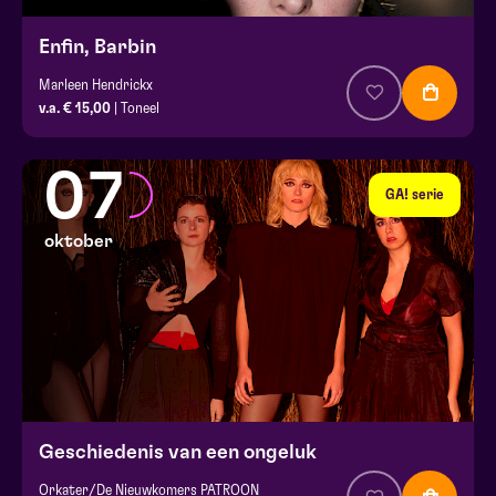
Enfin, Barbin
Marleen Hendrickx
v.a. € 15,00
| Toneel
07
GA! serie
oktober
Geschiedenis van een ongeluk
Orkater/De Nieuwkomers PATROON