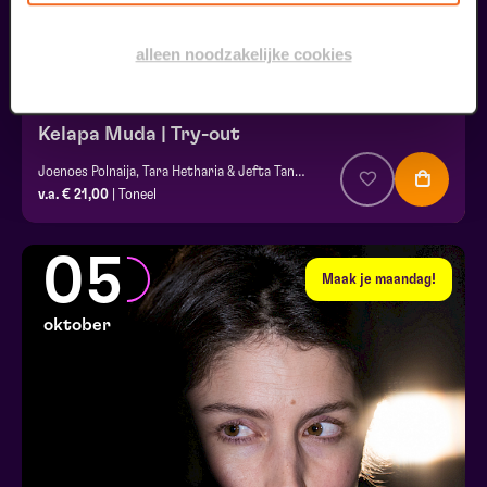
alleen noodzakelijke cookies
Kelapa Muda | Try-out
Joenoes Polnaija, Tara Hetharia & Jefta Tanate
v.a. € 21,00
| Toneel
05
Maak je maandag!
oktober