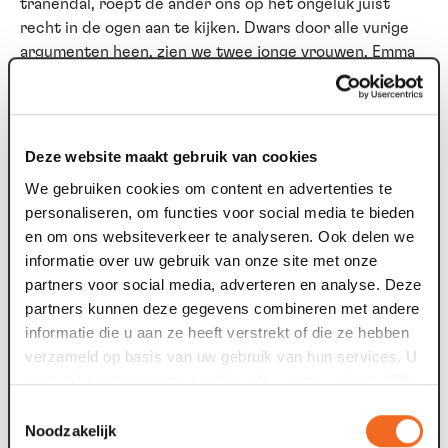
tranendal, roept de ander ons op het ongeluk juist
recht in de ogen aan te kijken. Dwars door alle vurige
argumenten heen, zien we twee jonge vrouwen, Emma
en Dinda, op zoek naar houvast. Al hadden de beste
mannen hen liever de mond gesnoerd (want ‘er is geen
vrouw die deugt’, aldus Schopenhauer).
Deze website maakt gebruik van cookies
Korting met je biebpas!
We gebruiken cookies om content en advertenties te
Deze voorstelling bieden we aan in samenwerking met
personaliseren, om functies voor social media te bieden
Bibliotheek Venlo. Ben je lid van de bibliotheek? Op
en om ons websiteverkeer te analyseren. Ook delen we
vertoon van je bibliotheekpas bij de theaterkassa of
informatie over uw gebruik van onze site met onze
met je persoonlijke kortingscode ontvang je 10%
partners voor social media, adverteren en analyse. Deze
korting op tickets.
partners kunnen deze gegevens combineren met andere
informatie die u aan ze heeft verstrekt of die ze hebben
Fotograaf:
Sofie Knijff
verzameld op basis van uw gebruik van hun services. U
Concept, tekst en spel
Dinda Provily, Emma Linssen
gaat akkoord met onze cookies als u onze website blijft
Eindregie
Lowie van Oers
gebruiken.
Toestemmingsselectie
Lichtontwerp
Luc Huisman
Noodzakelijk
In samenwerking met
Theater Adhoc