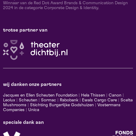
Winnaar van de Red Dot Award Brands & Communication Design
2024 in de categorie Corporate Design & Identity.
trotse partner van
wij danken onze partners
Jacques en Ellen Scheuten Foundation
|
Hela Thissen
|
Canon
|
Leolux
|
Scheuten
|
Sormac
|
Rabobank
|
Ewals Cargo Care
|
Scelta
Mushrooms
|
Stichting Burgerlijke Godshuizen
|
Vostermans
Companies
|
Unica
speciale dank aan