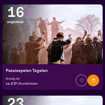
16
augustus
Passiespelen Tegelen
Kruisig mij
v.a. € 37
|
Muziektheater
23