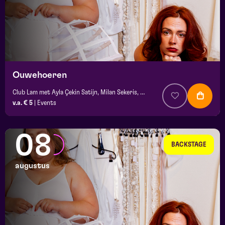
Ouwehoeren
Club Lam met Ayla Çekin Satijn, Milan Sekeris, e.a.
v.a. € 5
|
Events
08
BACKSTAGE
augustus