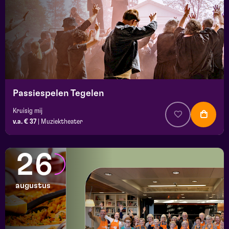
Passiespelen Tegelen
Kruisig mij
v.a. € 37
|
Muziektheater
26
augustus