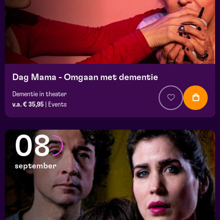
Dag Mama - Omgaan met dementie
Dementie in theater
v.a. € 35,95
|
Events
08
september