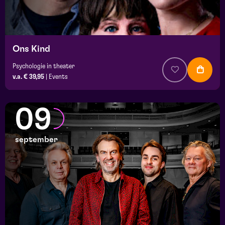
Ons Kind
Psychologie in theater
v.a. € 39,95
|
Events
09
september