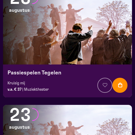
augustus
Passiespelen Tegelen
Kruisig mij
v.a. € 37
|
Muziektheater
23
augustus