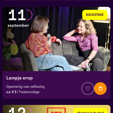
11
BACKSTAGE
september
Lampje erop
Openhartig over zelfdoding
v.a. € 5
|
Theatercollege
theater in de stad