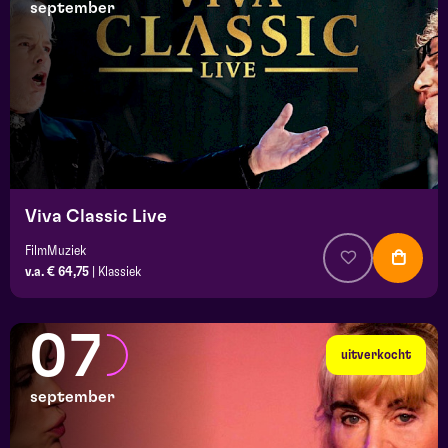
september
Viva Classic Live
FilmMuziek
v.a. € 64,75
|
Klassiek
07
uitverkocht
september