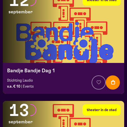
12
september
Bandje Bandje Dag 1
Stichting Laudio
v.a. € 10
|
Events
13
theater in de stad
september