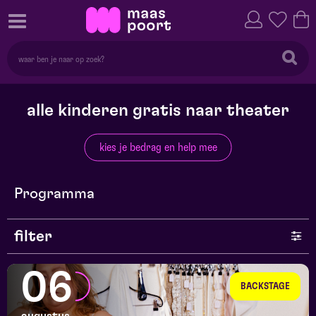
alle kinderen gratis naar theater
kies je bedrag en help mee
Programma
filter
genre
06
BACKSTAGE
series en selecties