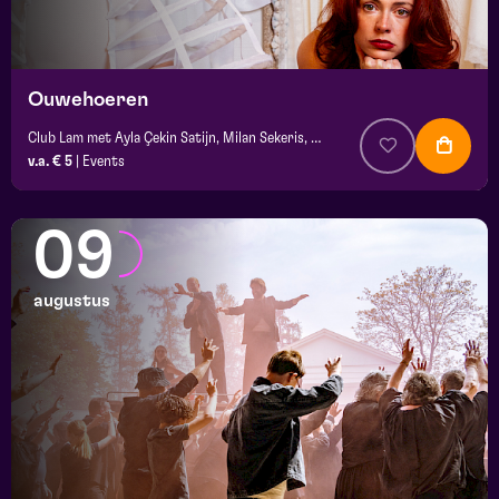
Ouwehoeren
Club Lam met Ayla Çekin Satijn, Milan Sekeris, Dic van Duin, Jean-Baptiste Rey e.a.
v.a. € 5
|
Events
09
augustus