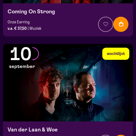
Coming On Strong
Onze Earring
v.a. € 37,50
|
Muziek
10
wachtlijst
september
Van der Laan & Woe