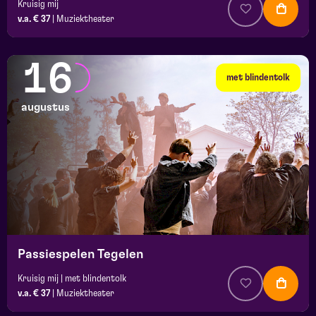
Kruisig mij
v.a. € 37
|
Muziektheater
16
met blindentolk
augustus
Passiespelen Tegelen
Kruisig mij | met blindentolk
v.a. € 37
|
Muziektheater