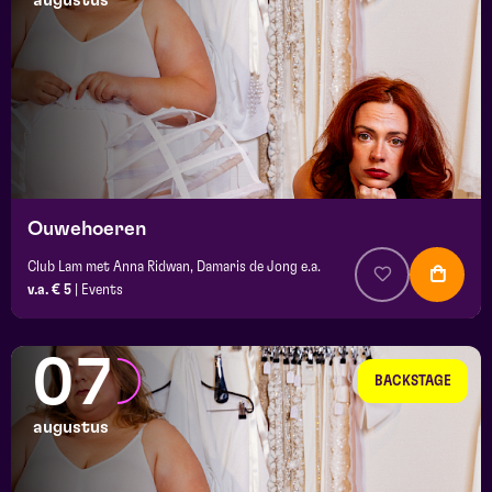
augustus
maand
prijs
locatie
Ouwehoeren
Club Lam met Anna Ridwan, Damaris de Jong e.a.
v.a. € 5
|
Events
07
BACKSTAGE
augustus