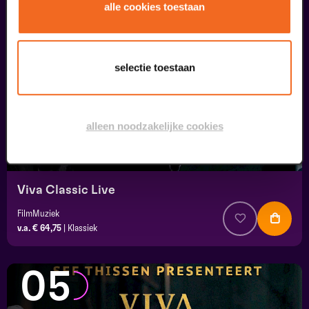
04
alle cookies toestaan
september
selectie toestaan
alleen noodzakelijke cookies
Viva Classic Live
FilmMuziek
v.a. € 64,75
|
Klassiek
05