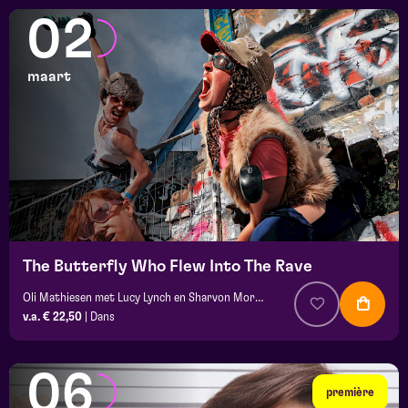
02
maart
The Butterfly Who Flew Into The Rave
Oli Mathiesen met Lucy Lynch en Sharvon Mortimer
v.a. € 22,50
|
Dans
06
première