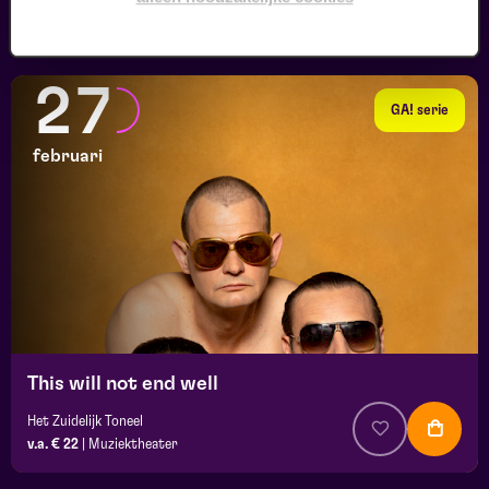
v.a. € 20
|
Cabaret
27
GA! serie
februari
This will not end well
Het Zuidelijk Toneel
v.a. € 22
|
Muziektheater