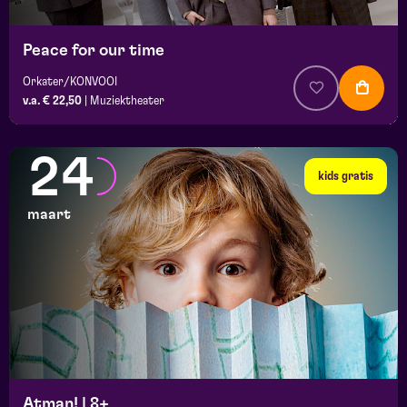
Peace for our time
Orkater/KONVOOI
v.a. € 22,50
|
Muziektheater
24
kids gratis
maart
Atman! | 8+