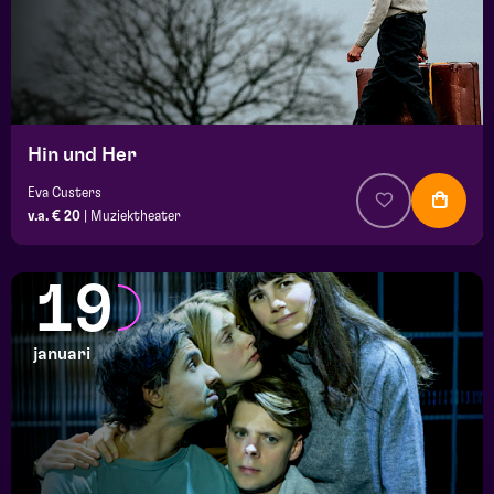
Hin und Her
Eva Custers
v.a. € 20
|
Muziektheater
19
januari