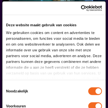
ADEM
Deze website maakt gebruik van cookies
TB Punch
We gebruiken cookies om content en advertenties te
v.a. € 20,50
|
Toneel
personaliseren, om functies voor social media te bieden
en om ons websiteverkeer te analyseren. Ook delen we
14
informatie over uw gebruik van onze site met onze
GA! serie
partners voor social media, adverteren en analyse. Deze
partners kunnen deze gegevens combineren met andere
februari
informatie die u aan ze heeft verstrekt of die ze hebben
verzameld op basis van uw gebruik van hun services. U
gaat akkoord met onze cookies als u onze website blijft
gebruiken.
Toestemmingsselectie
Noodzakelijk
Voorkeuren