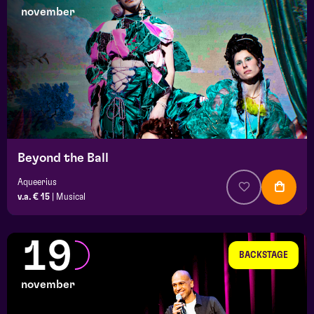
november
Beyond the Ball
Aqueerius
v.a. € 15
|
Musical
19
BACKSTAGE
november