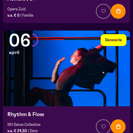
Opera Zuid
v.a. € 0
|
Familie
06
Dansserie
april
Rhythm & Flow
ISH Dance Collective
v.a. € 24,50
|
Dans