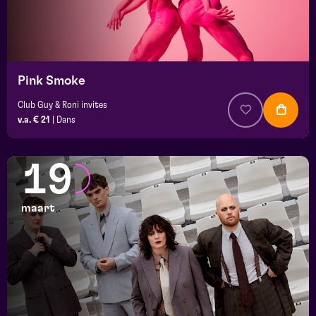
Pink Smoke
Club Guy & Roni invites
v.a. € 21
|
Dans
19
maart