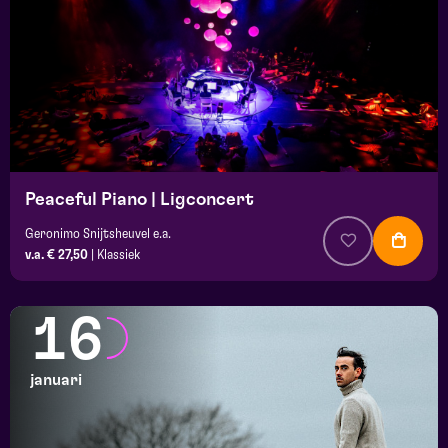
Peaceful Piano | Ligconcert
Geronimo Snijtsheuvel e.a.
v.a. € 27,50
|
Klassiek
16
januari