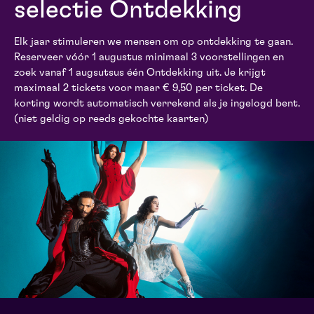
selectie Ontdekking
maand
Elk jaar stimuleren we mensen om op ontdekking te gaan.
Reserveer vóór 1 augustus minimaal 3 voorstellingen en
zoek vanaf 1 augsutsus één Ontdekking uit. Je krijgt
prijs
maximaal 2 tickets voor maar € 9,50 per ticket. De
korting wordt automatisch verrekend als je ingelogd bent.
(niet geldig op reeds gekochte kaarten)
locatie