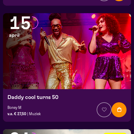
15
april
Daddy cool turns 50
Boney M
v.a. € 27,50
|
Muziek