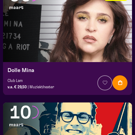
maart
Dolle Mina
Club Lam
v.a. € 29,50
|
Muziektheater
10
maart