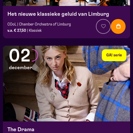
Het nieuwe klassieke geluid van Limburg
COoL | Chamber Orchestra of Limburg
v.a. € 27,50
|
Klassiek
02
GA! serie
december
The Drama