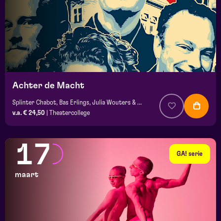
Achter de Macht
Splinter Chabot, Bas Erlings, Julia Wouters & Peter Kwint
v.a. € 24,50
|
Theatercollege
17
GA! serie
maart