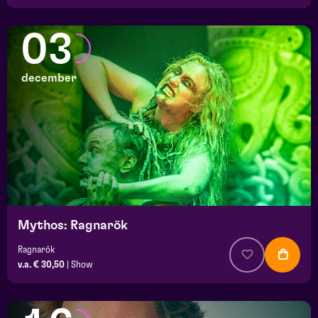
03
december
Mythos: Ragnarök
Ragnarök
v.a. € 30,50
|
Show