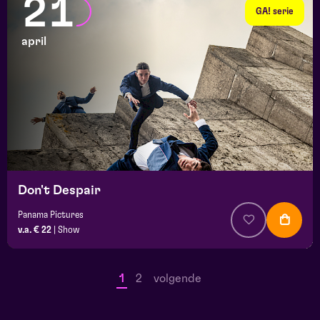
21
GA! serie
april
Don't Despair
Panama Pictures
v.a. € 22
|
Show
1
2
volgende