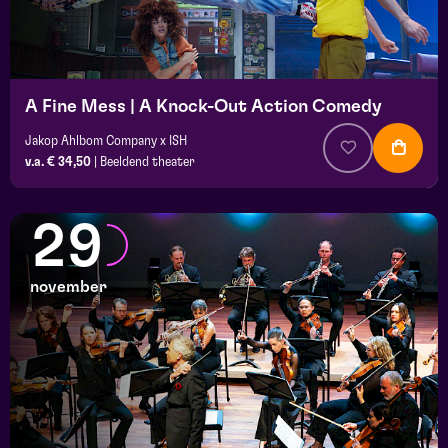
A Fine Mess | A Knock-Out Action Comedy
Jakop Ahlbom Company x ISH
v.a. € 34,50
|
Beeldend theater
29
november