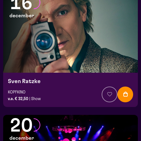
16
december
Sven Ratzke
KOPFKINO
v.a. € 32,50
|
Show
20
december