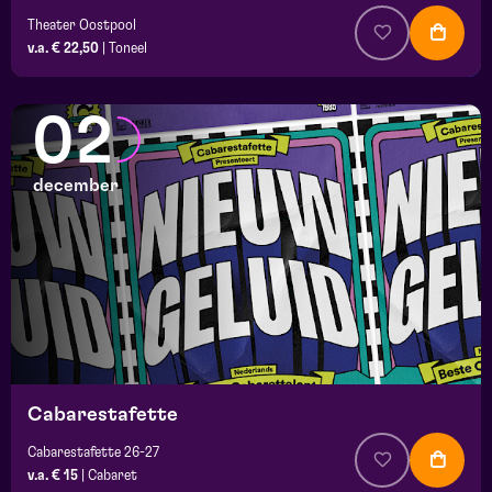
Theater Oostpool
v.a. € 22,50
|
Toneel
02
december
Cabarestafette
Cabarestafette 26-27
v.a. € 15
|
Cabaret