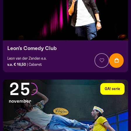
Leon's Comedy Club
Leon van der Zanden e.a.
v.a. € 16,50
|
Cabaret
25
GA! serie
november