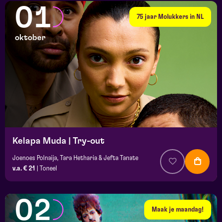
01
75 jaar Molukkers in NL
oktober
Kelapa Muda | Try-out
Joenoes Polnaija, Tara Hetharia & Jefta Tanate
v.a. € 21
|
Toneel
02
Maak je maandag!