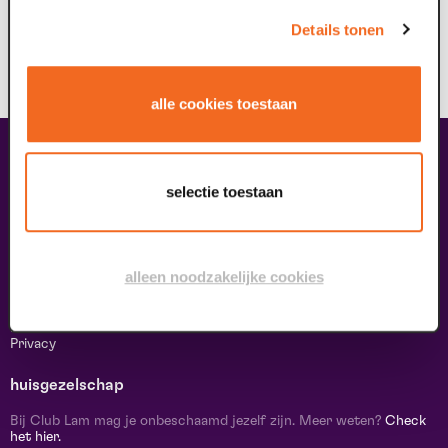
Details tonen
alle cookies toestaan
Contact & adres
Contact
selectie toestaan
Route & Parkeren
Informatie
alleen noodzakelijke cookies
Over ons
Vacatures
Theatertechniek
Duurzaam ondernemen
Privacy
huisgezelschap
Bij Club Lam mag je onbeschaamd jezelf zijn. Meer weten?
Check
het hier.