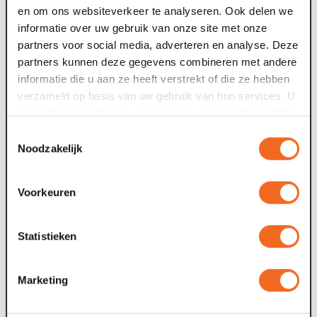
en om ons websiteverkeer te analyseren. Ook delen we
dan 100.000 bezoekers
informatie over uw gebruik van onze site met onze
partners voor social media, adverteren en analyse. Deze
Maaspoort in Venlo heeft voor het theaterseizoen 2026-
partners kunnen deze gegevens combineren met andere
2027 de grens van 100.000 verkochte tickets bereikt. Het
O
informatie die u aan ze heeft verstrekt of die ze hebben
gelukkige kaartje, nummer...
s
verzameld op basis van uw gebruik van hun services. U
W
gaat akkoord met onze cookies als u onze website blijft
24 jun. 2026
gebruiken.
Toestemmingsselectie
2
Noodzakelijk
Keti Koti Venlo groeit door
Na een succesvolle eerste editie keert Keti Koti Venlo
Voorkeuren
terug met een uitgebreider programma. Van 23 juni tot en
met 1 juli 2026 staan in Venlo...
E
Statistieken
H
b
Marketing