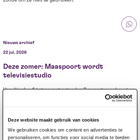
Nieuws archief
22 jul. 2026
1
Deze zomer: Maaspoort wordt
televisiestudio
Van dinsdag 4 tot en met zaterdag 8 augustus gebeurt er
F
iets bijzonders in Maaspoort. BACKSTAGE verandert vijf
t
avonden lang in de set van...
g
Deze website maakt gebruik van cookies
09 jul. 2026
0
We gebruiken cookies om content en advertenties te
personaliseren, om functies voor social media te bieden
Voor tweede theaterseizoen op rij meer